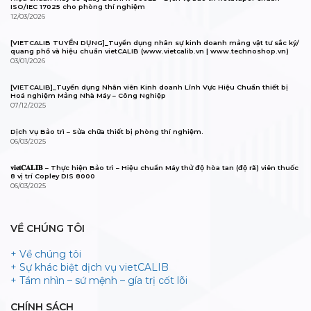
ISO/IEC 17025 cho phòng thí nghiệm
12/03/2026
[VIETCALIB TUYỂN DỤNG]_Tuyển dụng nhân sự kinh doanh mảng vật tư sắc ký/
quang phổ và hiệu chuẩn vietCALIB (www.vietcalib.vn | www.technoshop.vn)
03/01/2026
[VIETCALIB]_Tuyển dụng Nhân viên Kinh doanh Lĩnh Vực Hiệu Chuẩn thiết bị
Hoá nghiệm Mảng Nhà Máy – Công Nghiệp
07/12/2025
Dịch Vụ Bảo trì – Sửa chữa thiết bị phòng thí nghiệm.
06/03/2025
𝐯𝐢𝐞𝐭𝐂𝐀𝐋𝐈𝐁 – Thực hiện Bảo trì – Hiệu chuẩn Máy thử độ hòa tan (độ rã) viên thuốc
8 vị trí Copley DIS 8000
06/03/2025
VỀ CHÚNG TÔI
+ Về chúng tôi
+ Sự khác biệt dịch vụ vietCALIB
+ Tầm nhìn – sứ mệnh – gía trị cốt lõi
CHÍNH SÁCH