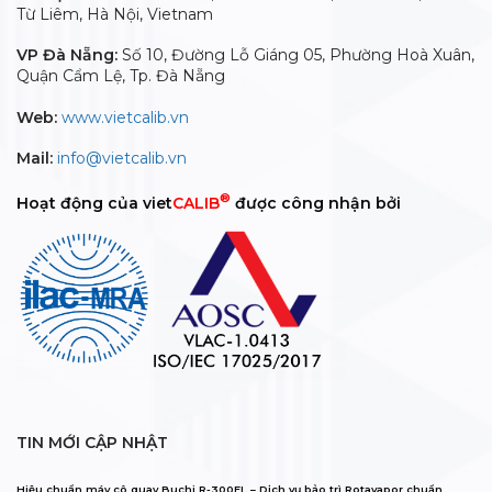
Từ Liêm, Hà Nội, Vietnam
VP Đà Nẵng:
Số 10, Đường Lỗ Giáng 05, Phường Hoà Xuân,
Quận Cẩm Lệ, Tp. Đà Nẵng
Web:
www.vietcalib.vn
Mail:
info@vietcalib.vn
®
Hoạt động của viet
CALIB
được công nhận bởi
TIN MỚI CẬP NHẬT
Hiệu chuẩn máy cô quay Buchi R-300EL – Dịch vụ bảo trì Rotavapor chuẩn