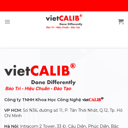
Skip
to
content
®
Công ty TNHH Khoa Học Công Nghệ 𝐯𝐢𝐞𝐭
𝐂𝐀𝐋𝐈𝐁
VP HCM:
Số N36, đường số 11, P. Tân Thới Nhất, Q.12, Tp. Hồ
Chí Minh
Hà Nội:
Intracom 2 Tower, 33 Đ. Cầu Diễn, Phúc Diễn, Bắc