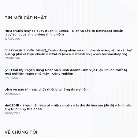
TIN MỚI CẬP NHẬT
Hiệu chuẩn máy cô quay Buchi R-300EL – Dịch vụ bảo trì Rotavapor chuẩn
ISO/IEC 17025 cho phòng thí nghiệm
12/03/2026
[VIETCALIB TUYỂN DỤNG]_Tuyển dụng nhân sự kinh doanh mảng vật tư sắc ký/
quang phổ và hiệu chuẩn vietCALIB (www.vietcalib.vn | www.technoshop.vn)
03/01/2026
[VIETCALIB]_Tuyển dụng Nhân viên Kinh doanh Lĩnh Vực Hiệu Chuẩn thiết bị
Hoá nghiệm Mảng Nhà Máy – Công Nghiệp
07/12/2025
Dịch Vụ Bảo trì – Sửa chữa thiết bị phòng thí nghiệm.
06/03/2025
𝐯𝐢𝐞𝐭𝐂𝐀𝐋𝐈𝐁 – Thực hiện Bảo trì – Hiệu chuẩn Máy thử độ hòa tan (độ rã) viên thuốc
8 vị trí Copley DIS 8000
06/03/2025
VỀ CHÚNG TÔI