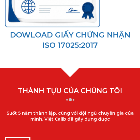
DOWLOAD GIẤY CHỨNG NHẬN
ISO 17025:2017
[/section]
THÀNH TỰU CỦA CHÚNG TÔI
Suốt 5 năm thành lập, cùng với đội ngũ chuyên gia của
mình, Việt Calib đã gây dựng được