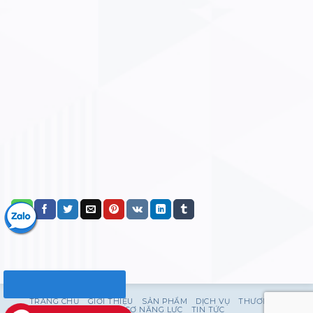
TRANG CHỦ
GIỚI THIỆU
SẢN PHẨM
DỊCH VỤ
THƯƠNG HIỆU
HỒ SƠ NĂNG LỰC
TIN TỨC