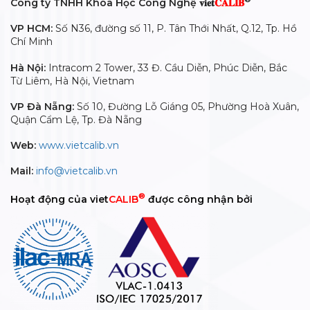
Công ty TNHH Khoa Học Công Nghệ 𝐯𝐢𝐞𝐭
𝐂𝐀𝐋𝐈𝐁
VP HCM:
Số N36, đường số 11, P. Tân Thới Nhất, Q.12, Tp. Hồ
Chí Minh
Hà Nội:
Intracom 2 Tower, 33 Đ. Cầu Diễn, Phúc Diễn, Bắc
Từ Liêm, Hà Nội, Vietnam
VP Đà Nẵng:
Số 10, Đường Lỗ Giáng 05, Phường Hoà Xuân,
Quận Cẩm Lệ, Tp. Đà Nẵng
Web:
www.vietcalib.vn
Mail:
info@vietcalib.vn
®
Hoạt động của viet
CALIB
được công nhận bởi