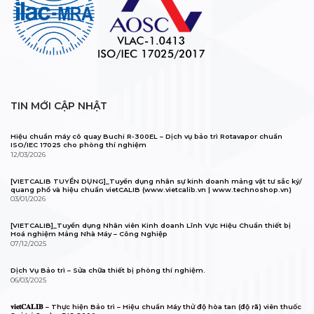
TIN MỚI CẬP NHẬT
Hiệu chuẩn máy cô quay Buchi R-300EL – Dịch vụ bảo trì Rotavapor chuẩn
ISO/IEC 17025 cho phòng thí nghiệm
12/03/2026
[VIETCALIB TUYỂN DỤNG]_Tuyển dụng nhân sự kinh doanh mảng vật tư sắc ký/
quang phổ và hiệu chuẩn vietCALIB (www.vietcalib.vn | www.technoshop.vn)
03/01/2026
[VIETCALIB]_Tuyển dụng Nhân viên Kinh doanh Lĩnh Vực Hiệu Chuẩn thiết bị
Hoá nghiệm Mảng Nhà Máy – Công Nghiệp
07/12/2025
Dịch Vụ Bảo trì – Sửa chữa thiết bị phòng thí nghiệm.
06/03/2025
𝐯𝐢𝐞𝐭𝐂𝐀𝐋𝐈𝐁 – Thực hiện Bảo trì – Hiệu chuẩn Máy thử độ hòa tan (độ rã) viên thuốc