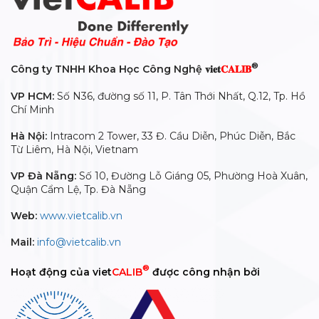
®
Công ty TNHH Khoa Học Công Nghệ 𝐯𝐢𝐞𝐭
𝐂𝐀𝐋𝐈𝐁
VP HCM:
Số N36, đường số 11, P. Tân Thới Nhất, Q.12, Tp. Hồ
Chí Minh
Hà Nội:
Intracom 2 Tower, 33 Đ. Cầu Diễn, Phúc Diễn, Bắc
Từ Liêm, Hà Nội, Vietnam
VP Đà Nẵng:
Số 10, Đường Lỗ Giáng 05, Phường Hoà Xuân,
Quận Cẩm Lệ, Tp. Đà Nẵng
Web:
www.vietcalib.vn
Mail:
info@vietcalib.vn
®
Hoạt động của viet
CALIB
được công nhận bởi