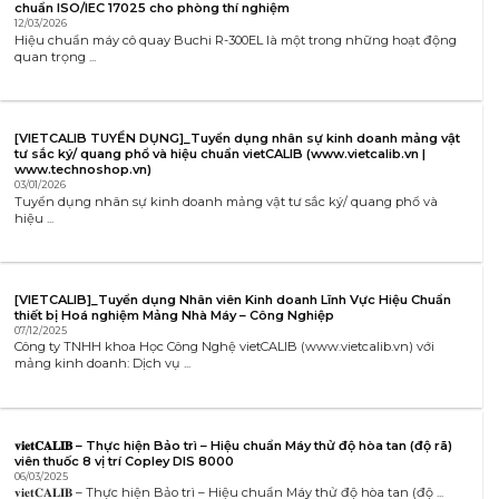
chuẩn ISO/IEC 17025 cho phòng thí nghiệm
12/03/2026
Hiệu chuẩn máy cô quay Buchi R-300EL là một trong những hoạt động
quan trọng ...
[VIETCALIB TUYỂN DỤNG]_Tuyển dụng nhân sự kinh doanh mảng vật
tư sắc ký/ quang phổ và hiệu chuẩn vietCALIB (www.vietcalib.vn |
www.technoshop.vn)
03/01/2026
Tuyển dụng nhân sự kinh doanh mảng vật tư sắc ký/ quang phổ và
hiệu ...
[VIETCALIB]_Tuyển dụng Nhân viên Kinh doanh Lĩnh Vực Hiệu Chuẩn
thiết bị Hoá nghiệm Mảng Nhà Máy – Công Nghiệp
07/12/2025
Công ty TNHH khoa Học Công Nghệ vietCALIB (www.vietcalib.vn) với
mảng kinh doanh: Dịch vụ ...
𝐯𝐢𝐞𝐭𝐂𝐀𝐋𝐈𝐁 – Thực hiện Bảo trì – Hiệu chuẩn Máy thử độ hòa tan (độ rã)
viên thuốc 8 vị trí Copley DIS 8000
06/03/2025
𝐯𝐢𝐞𝐭𝐂𝐀𝐋𝐈𝐁 – Thực hiện Bảo trì – Hiệu chuẩn Máy thử độ hòa tan (độ ...