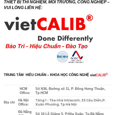
THIẾT BỊ THÍ NGHIỆM, MÔI TRƯỜNG, CÔNG NGHIỆP –
VUI LÒNG LIÊN HỆ:
®
TRUNG TÂM HIÊU CHUẨN – KHOA HỌC CÔNG NGHỆ
viet
CALIB
HCM
Số N36, Đường số 11, P. Đông Hưng Thuận,
Office:
Tp.HCM
Tầng 1 - Tòa nhà Intracom, 33 Cầu Diễn,P.
Hà Nội
Địa chỉ
Xuân Phương, Tp.Hà Nội
Office:
Đà Nẵng
Số 10 Lỗ Giáng 5, P.Hòa Xuân, Tp.Đà Nẵng