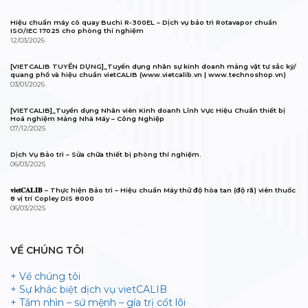
Hiệu chuẩn máy cô quay Buchi R-300EL – Dịch vụ bảo trì Rotavapor chuẩn
ISO/IEC 17025 cho phòng thí nghiệm
12/03/2026
[VIETCALIB TUYỂN DỤNG]_Tuyển dụng nhân sự kinh doanh mảng vật tư sắc ký/
quang phổ và hiệu chuẩn vietCALIB (www.vietcalib.vn | www.technoshop.vn)
03/01/2026
[VIETCALIB]_Tuyển dụng Nhân viên Kinh doanh Lĩnh Vực Hiệu Chuẩn thiết bị
Hoá nghiệm Mảng Nhà Máy – Công Nghiệp
07/12/2025
Dịch Vụ Bảo trì – Sửa chữa thiết bị phòng thí nghiệm.
06/03/2025
𝐯𝐢𝐞𝐭𝐂𝐀𝐋𝐈𝐁 – Thực hiện Bảo trì – Hiệu chuẩn Máy thử độ hòa tan (độ rã) viên thuốc
8 vị trí Copley DIS 8000
06/03/2025
VỀ CHÚNG TÔI
+ Về chúng tôi
+ Sự khác biệt dịch vụ vietCALIB
+ Tầm nhìn – sứ mệnh – gía trị cốt lõi