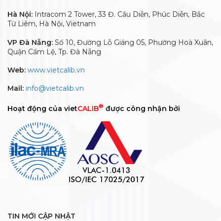
Hà Nội:
Intracom 2 Tower, 33 Đ. Cầu Diễn, Phúc Diễn, Bắc
Từ Liêm, Hà Nội, Vietnam
VP Đà Nẵng:
Số 10, Đường Lỗ Giáng 05, Phường Hoà Xuân,
Quận Cẩm Lệ, Tp. Đà Nẵng
Web:
www.vietcalib.vn
Mail:
info@vietcalib.vn
®
Hoạt động của viet
CALIB
được công nhận bởi
TIN MỚI CẬP NHẬT