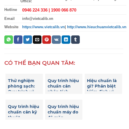
Office:
0946 224 336 |
1900 066 870
Hotline
Email
info@vietcalib.vn
Website
https://www.vietcalib.vn
|
http://www.hieuchuanvietcalib.vn
CÓ THỂ BẠN QUAN TÂM:
Thử nghiệm
Quy trình hiệu
Hiệu chuẩn là
phòng sạch:
chuẩn cân
gì? Phân biệt
Quy trình và
phân tích
kiểm định và
tiêu chuẩn
hiệu chuẩn
quan trọng
Quy trình hiệu
Quy trình hiệu
chuẩn cân kỹ
chuẩn máy đo
thuật
độ mặn