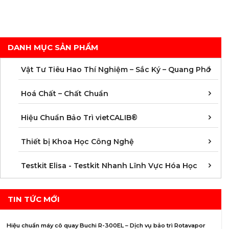
DANH MỤC SẢN PHẨM
C
C
M
V
V
V
V
V
V
V
V
V
Vật Tư Tiêu Hao Thí Nghiệm – Sắc Ký – Quang Phổ
C
C
C
C
C
C
C
M
Hoá Chất – Chất Chuẩn
Á
D
Đ
H
K
N
Q
T
Hiệu Chuẩn Bảo Trì vietCALIB®
C
K
T
Thiết bị Khoa Học Công Nghệ
K
K
K
K
K
K
K
K
K
K
K
K
Testkit Elisa - Testkit Nhanh Lĩnh Vực Hóa Học
TIN TỨC MỚI
Hiệu chuẩn máy cô quay Buchi R-300EL – Dịch vụ bảo trì Rotavapor