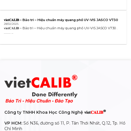
𝐯𝐢𝐞𝐭𝐂𝐀𝐋𝐈𝐁 – Bảo trì – Hiệu chuẩn máy quang phổ UV-VIS JASCO V730
28/02/2025
𝐯𝐢𝐞𝐭𝐂𝐀𝐋𝐈𝐁 – Bảo trì – Hiệu chuẩn máy quang phổ UV-VIS JASCO V730 .
………. ...
®
Công ty TNHH Khoa Học Công Nghệ 𝐯𝐢𝐞𝐭
𝐂𝐀𝐋𝐈𝐁
VP HCM:
Số N36, đường số 11, P. Tân Thới Nhất, Q.12, Tp. Hồ
Chí Minh