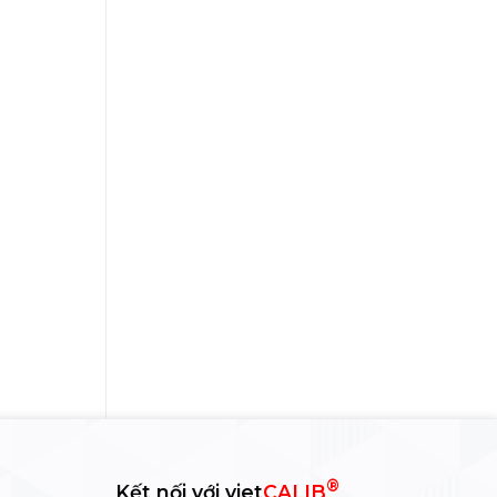
®
Kết nối với viet
CALIB