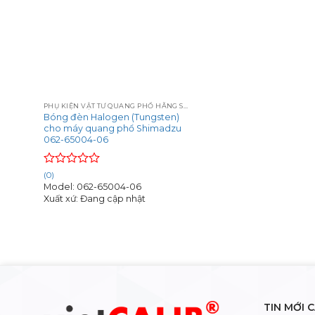
+
PHỤ KIỆN VẬT TƯ QUANG PHỔ HÃNG SHIMADZU
Bóng đèn Halogen (Tungsten)
cho máy quang phổ Shimadzu
062-65004-06
Rated
(0)
0
Model: 062-65004-06
out
Xuất xứ: Đang cập nhật
of
5
TIN MỚI 