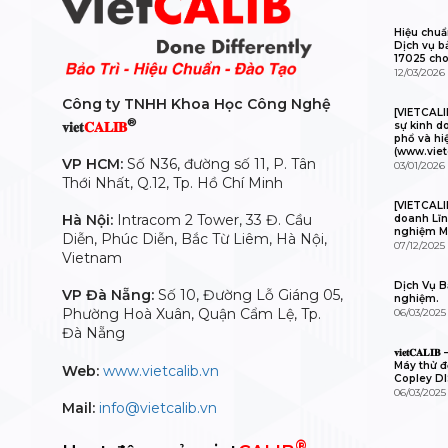
Hiệu chuẩ
Dịch vụ b
17025 cho
12/03/2026
Công ty TNHH Khoa Học Công Nghệ
[VIETCAL
®
𝐯𝐢𝐞𝐭
𝐂𝐀𝐋𝐈𝐁
sự kinh d
phổ và hi
(www.viet
VP HCM:
Số N36, đường số 11, P. Tân
03/01/2026
Thới Nhất, Q.12, Tp. Hồ Chí Minh
[VIETCALI
Hà Nội:
Intracom 2 Tower, 33 Đ. Cầu
doanh Lĩn
nghiệm M
Diễn, Phúc Diễn, Bắc Từ Liêm, Hà Nội,
07/12/2025
Vietnam
Dịch Vụ Bả
VP Đà Nẵng:
Số 10, Đường Lỗ Giáng 05,
nghiệm.
Phường Hoà Xuân, Quận Cẩm Lệ, Tp.
06/03/2025
Đà Nẵng
𝐯𝐢𝐞𝐭𝐂𝐀
Máy thử độ
Web:
www.vietcalib.vn
Copley D
06/03/2025
Mail:
info@vietcalib.vn
®