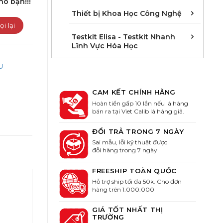
ho bạn!!!
Cân 
Khúc 
Thiết
Thiết bị Khoa Học Công Nghệ
Kit E
Kit E
Kit E
Kit E
Kit E
Kit E
Kit E
Kit E
Kit E
Kit E
Kit E
Kit E
Testkit Elisa - Testkit Nhanh
Lĩnh Vực Hóa Học
U
CAM KẾT CHÍNH HÃNG
Hoàn tiền gấp 10 lần nếu là hàng
bán ra tại Viet Calib là hàng giả.
ĐỔI TRẢ TRONG 7 NGÀY
Sai mẫu, lỗi kỹ thuật được
đỗi hàng trong 7 ngày
FREESHIP TOÀN QUỐC
Hỗ trợ ship tối đa 50k. Cho đơn
hàng trên 1.000.000
GIÁ TỐT NHẤT THỊ
TRƯỜNG