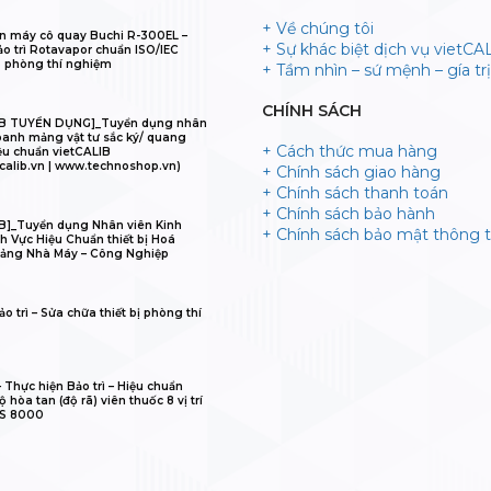
+ Về chúng tôi
n máy cô quay Buchi R-300EL –
+ Sự khác biệt dịch vụ vietCA
ảo trì Rotavapor chuẩn ISO/IEC
 phòng thí nghiệm
+ Tầm nhìn – sứ mệnh – gía trị 
CHÍNH SÁCH
IB TUYỂN DỤNG]_Tuyển dụng nhân
oanh mảng vật tư sắc ký/ quang
+ Cách thức mua hàng
ệu chuẩn vietCALIB
calib.vn | www.technoshop.vn)
+ Chính sách giao hàng
+ Chính sách thanh toán
+ Chính sách bảo hành
B]_Tuyển dụng Nhân viên Kinh
+ Chính sách bảo mật thông t
h Vực Hiệu Chuẩn thiết bị Hoá
ảng Nhà Máy – Công Nghiệp
o trì – Sửa chữa thiết bị phòng thí
𝐋𝐈𝐁 – Thực hiện Bảo trì – Hiệu chuẩn
 hòa tan (độ rã) viên thuốc 8 vị trí
IS 8000