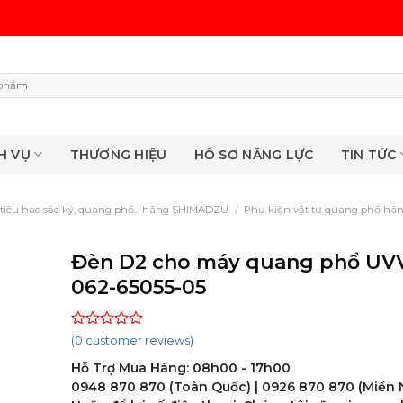
H VỤ
THƯƠNG HIỆU
HỒ SƠ NĂNG LỰC
TIN TỨC
 tiêu hao sắc ký, quang phổ... hãng SHIMADZU
/
Phụ kiện vật tư quang phổ h
Đèn D2 cho máy quang phổ UV
062-65055-05
Rated
(
0
customer reviews)
0
Hỗ Trợ Mua Hàng: 08h00 - 17h00
out
of
0948 870 870 (Toàn Quốc) | 0926 870 870 (Miền
5