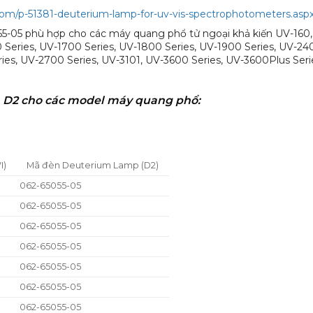
.com/p-51381-deuterium-lamp-for-uv-vis-spectrophotometers.asp
-05 phù hợp cho các máy quang phổ tử ngoại khả kiến UV-160,
 Series, UV-1700 Series, UV-1800 Series, UV-1900 Series, UV-24
ries, UV-2700 Series, UV-3101, UV-3600 Series, UV-3600Plus Seri
 D2 cho các model máy quang phổ:
I)
Mã đèn Deuterium Lamp (D2)
062-65055-05
062-65055-05
062-65055-05
062-65055-05
062-65055-05
062-65055-05
062-65055-05