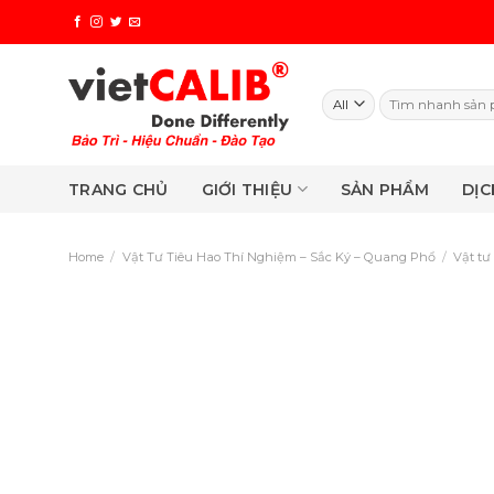
Skip
to
content
Search
for:
TRANG CHỦ
GIỚI THIỆU
SẢN PHẨM
DỊC
Home
/
Vật Tư Tiêu Hao Thí Nghiệm – Sắc Ký – Quang Phổ
/
Vật tư