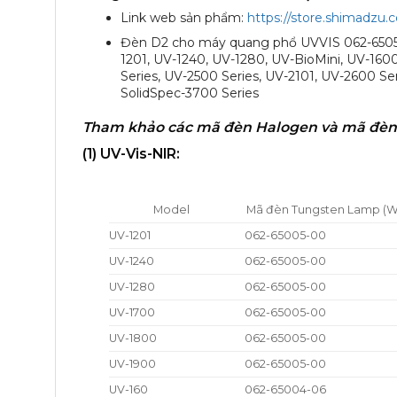
Link web sản phẩm:
https://store.shimadzu
Đèn D2 cho máy quang phổ UVVIS 062-65055
1201, UV-1240, UV-1280, UV-BioMini, UV-1600
Series, UV-2500 Series, UV-2101, UV-2600 Se
SolidSpec-3700 Series
Tham khảo các mã đèn Halogen và mã đèn
(1) UV-Vis-NIR:
Model
Mã đèn Tungsten Lamp (W
UV-1201
062-65005-00
UV-1240
062-65005-00
UV-1280
062-65005-00
UV-1700
062-65005-00
UV-1800
062-65005-00
UV-1900
062-65005-00
UV-160
062-65004-06