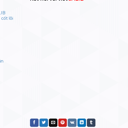
LIB
cốt lõi
in