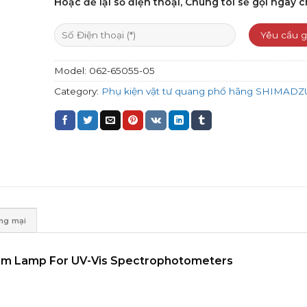
Hoặc để lại số điện thoại, Chúng tôi sẽ gọi ngay c
Model:
062-65055-05
Category:
Phụ kiện vật tư quang phổ hãng SHIMADZ
ơng mại
um Lamp For UV-Vis Spectrophotometers