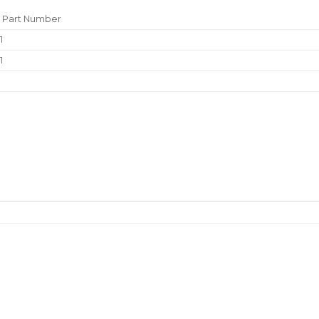
 Part Number
1
1