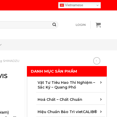
Vietnamese
LOGIN
ãng SHIMADZU
DANH MỤC SẢN PHẨM
VIS
Chuẩ
Cột 
Màng 
Vật t
Vật 
Vật 
Vật t
Vật t
Vật t
Vật t
Vật t
Vật t
Vật Tư Tiêu Hao Thí Nghiệm –
Sắc Ký – Quang Phổ
Chất
Chất
Chất
Chất
Chất
Chất
Chất 
Mẫu 
Hoá Chất – Chất Chuẩn
Áp s
Dung 
Độ dà
Hoá 
Khối
Nhiệ
Quan
Thời 
Hiệu Chuẩn Bảo Trì vietCALIB®
 Nam)