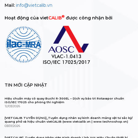
Mail:
info@vietcalib.vn
®
Hoạt động của viet
CALIB
được công nhận bởi
TIN MỚI CẬP NHẬT
Hiệu chuẩn máy cô quay Buchi R-300EL – Dịch vụ bảo trì Rotavapor chuẩn
ISO/IEC 17025 cho phòng thí nghiệm
12/03/2026
[VIETCALIB TUYỂN DỤNG]_Tuyển dụng nhân sự kinh doanh mảng vật tư sắc ký/
quang phổ và hiệu chuẩn vietCALIB (www.vietcalib.vn | www.technoshop.vn)
03/01/2026
[VIETCALIB]_Tuyển dụng Nhân viên Kinh doanh Lĩnh Vực Hiệu Chuẩn thiết bị