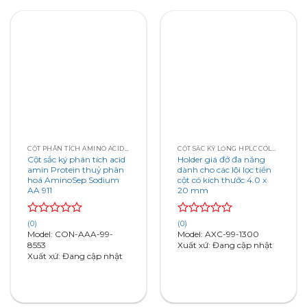
CỘT PHÂN TÍCH AMINO ACID ANALYSIS COLUMNS
CỘT SẮC KÝ LỎNG HPLC COLUMN
Cột sắc ký phân tích acid
Holder giá đở đa năng
amin Protein thuỷ phân
dành cho các lõi lọc tiền
hoá AminoSep Sodium
cột có kích thước 4.0 x
AA 911
20 mm
Rated
Rated
(0)
(0)
0
0
Model: CON-AAA-99-
Model: AXC-99-1300
out
out
8553
Xuất xứ: Đang cập nhật
of
of
Xuất xứ: Đang cập nhật
5
5