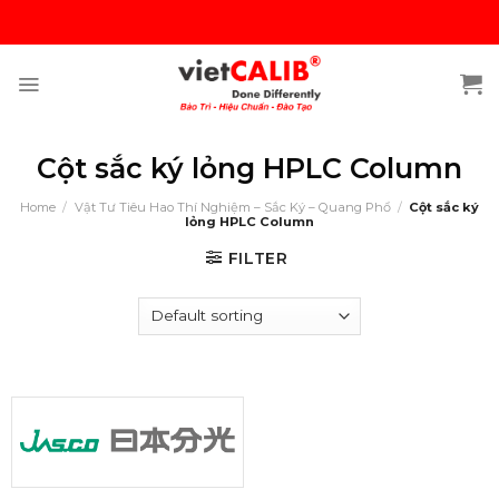
Skip
to
content
Cột sắc ký lỏng HPLC Column
Home
/
Vật Tư Tiêu Hao Thí Nghiệm – Sắc Ký – Quang Phổ
/
Cột sắc ký
lỏng HPLC Column
FILTER