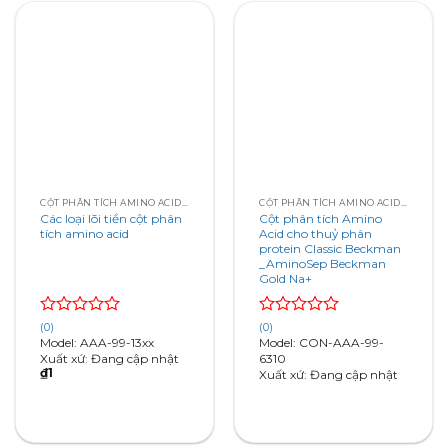
CỘT PHÂN TÍCH AMINO ACID ANALYSIS COLUMNS
CỘT PHÂN TÍCH AMINO ACID ANALYSIS COLUMNS
Các loại lõi tiền cột phân
Cột phân tích Amino
tích amino acid
Acid cho thuỷ phân
protein Classic Beckman
_AminoSep Beckman
Gold Na+
Rated
Rated
(0)
(0)
0
0
Model: AAA-99-13xx
Model: CON-AAA-99-
out
out
Xuất xứ: Đang cập nhật
6310
₫
1
of
of
Xuất xứ: Đang cập nhật
5
5