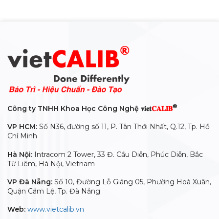
®
Công ty TNHH Khoa Học Công Nghệ 𝐯𝐢𝐞𝐭
𝐂𝐀𝐋𝐈𝐁
VP HCM:
Số N36, đường số 11, P. Tân Thới Nhất, Q.12, Tp. Hồ
Chí Minh
Hà Nội:
Intracom 2 Tower, 33 Đ. Cầu Diễn, Phúc Diễn, Bắc
Từ Liêm, Hà Nội, Vietnam
VP Đà Nẵng:
Số 10, Đường Lỗ Giáng 05, Phường Hoà Xuân,
Quận Cẩm Lệ, Tp. Đà Nẵng
Web:
www.vietcalib.vn