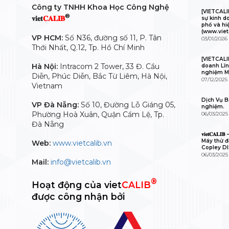
Công ty TNHH Khoa Học Công Nghệ
[VIETCAL
®
𝐯𝐢𝐞𝐭
𝐂𝐀𝐋𝐈𝐁
sự kinh d
phổ và hi
(www.viet
VP HCM:
Số N36, đường số 11, P. Tân
03/01/2026
Thới Nhất, Q.12, Tp. Hồ Chí Minh
[VIETCALI
Hà Nội:
Intracom 2 Tower, 33 Đ. Cầu
doanh Lĩn
nghiệm M
Diễn, Phúc Diễn, Bắc Từ Liêm, Hà Nội,
07/12/2025
Vietnam
Dịch Vụ Bả
VP Đà Nẵng:
Số 10, Đường Lỗ Giáng 05,
nghiệm.
Phường Hoà Xuân, Quận Cẩm Lệ, Tp.
06/03/2025
Đà Nẵng
𝐯𝐢𝐞𝐭𝐂𝐀
Máy thử độ
Web:
www.vietcalib.vn
Copley D
06/03/2025
Mail:
info@vietcalib.vn
®
Hoạt động của viet
CALIB
được công nhận bởi