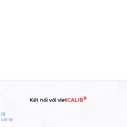
®
Kết nối với viet
CALIB
LIB
cốt lõi