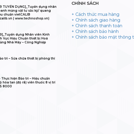
CHÍNH SÁCH
IB TUYỂN DỤNG]_Tuyển dụng nhân
oanh mảng vật tư sắc ký/ quang
+ Cách thức mua hàng
ệu chuẩn vietCALIB
calib.vn | www.technoshop.vn)
+ Chính sách giao hàng
+ Chính sách thanh toán
+ Chính sách bảo hành
B]_Tuyển dụng Nhân viên Kinh
+ Chính sách bảo mật thông t
h Vực Hiệu Chuẩn thiết bị Hoá
ảng Nhà Máy – Công Nghiệp
o trì – Sửa chữa thiết bị phòng thí
𝐋𝐈𝐁 – Thực hiện Bảo trì – Hiệu chuẩn
 hòa tan (độ rã) viên thuốc 8 vị trí
IS 8000