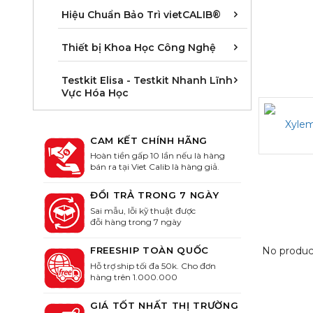
Áp suất/ Pr
Dung tích, L
Độ dài/ Leng
Hoá lý/ Phy
Khối lượng/
Nhiệt độ/ T
Quang học/ 
Thời gian, T
Hiệu Chuẩn Bảo Trì vietCALIB®
Cân phòng t
Khúc xạ kế -
Thiết bị đo 
Thiết bị Khoa Học Công Nghệ
Kit Elisa kiể
Kit Elisa kiể
Kit Elisa ki
Kit Elisa ki
Kit Elisa kiể
Kit Elisa kiể
Kit Elisa Sả
Kit Elisa xét
Kit Elisa xét
Kit Elisa xé
Kit ELISA xé
Kit Elisa xé
Testkit Elisa - Testkit Nhanh Lĩnh
Vực Hóa Học
CAM KẾT CHÍNH HÃNG
Hoàn tiền gấp 10 lần nếu là hàng
bán ra tại Viet Calib là hàng giả.
ĐỔI TRẢ TRONG 7 NGÀY
Sai mẫu, lỗi kỹ thuật được
đỗi hàng trong 7 ngày
No produc
FREESHIP TOÀN QUỐC
Hỗ trợ ship tối đa 50k. Cho đơn
hàng trên 1.000.000
GIÁ TỐT NHẤT THỊ TRƯỜNG