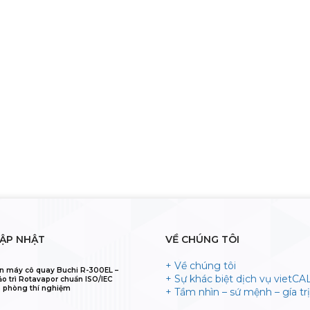
CẬP NHẬT
VỀ CHÚNG TÔI
+ Về chúng tôi
n máy cô quay Buchi R-300EL –
+ Sự khác biệt dịch vụ vietCA
ảo trì Rotavapor chuẩn ISO/IEC
 phòng thí nghiệm
+ Tầm nhìn – sứ mệnh – gía trị 