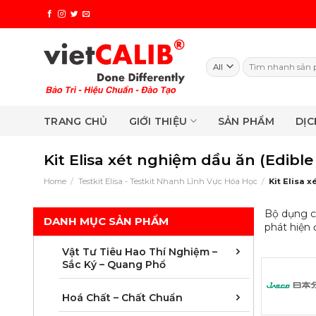
Skip
to
content
Search
for:
TRANG CHỦ
GIỚI THIỆU
SẢN PHẨM
DỊC
Kit Elisa xét nghiệm dầu ăn (Edible 
Home
/
Testkit Elisa - Testkit Nhanh Lĩnh Vực Hóa Học
/
Kit Elisa x
Bộ dụng c
DANH MỤC SẢN PHẨM
phát hiện 
Chuẩn bị mẫ
Cột sắc ký 
Màng lọc và 
Vật tư phụ k
Vật tư sắc 
Vật tư sắc 
Vật tư tiêu 
Vật tư tiêu 
Vật tư tiêu 
Vật tư tiêu 
Vật tư tiêu 
Vật tư tiêu 
Vật Tư Tiêu Hao Thí Nghiệm –
Sắc Ký – Quang Phổ
Chất chuẩn 
Chất chuẩn 
Chất chuẩn 
Chất chuẩn 
Chất chuẩn 
Chất chuẩn 
Chất chuẩn t
Mẫu chuẩn đố
Hoá Chất – Chất Chuẩn