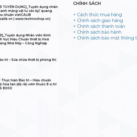
CHÍNH SÁCH
IB TUYỂN DỤNG]_Tuyển dụng nhân
oanh mảng vật tư sắc ký/ quang
+ Cách thức mua hàng
ệu chuẩn vietCALIB
calib.vn | www.technoshop.vn)
+ Chính sách giao hàng
+ Chính sách thanh toán
+ Chính sách bảo hành
B]_Tuyển dụng Nhân viên Kinh
+ Chính sách bảo mật thông t
h Vực Hiệu Chuẩn thiết bị Hoá
ảng Nhà Máy – Công Nghiệp
o trì – Sửa chữa thiết bị phòng thí
𝐋𝐈𝐁 – Thực hiện Bảo trì – Hiệu chuẩn
 hòa tan (độ rã) viên thuốc 8 vị trí
IS 8000