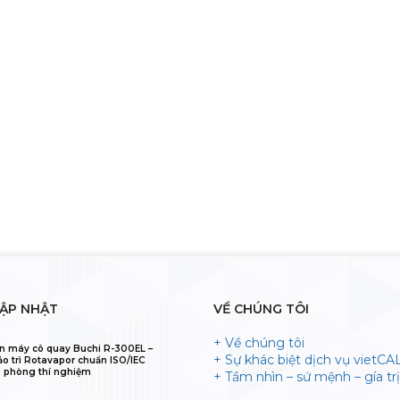
CẬP NHẬT
VỀ CHÚNG TÔI
+ Về chúng tôi
n máy cô quay Buchi R-300EL –
+ Sự khác biệt dịch vụ vietCA
ảo trì Rotavapor chuẩn ISO/IEC
 phòng thí nghiệm
+ Tầm nhìn – sứ mệnh – gía trị 