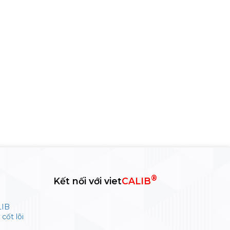
®
Kết nối với viet
CALIB
LIB
cốt lõi