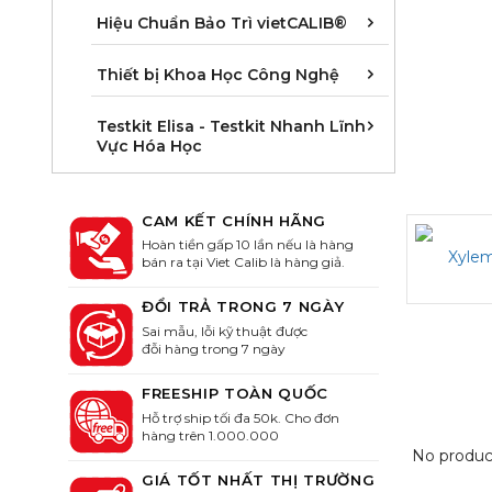
Áp suất/ Pr
Dung tích, L
Độ dài/ Leng
Hoá lý/ Phy
Khối lượng/
Nhiệt độ/ T
Quang học/ 
Thời gian, T
Hiệu Chuẩn Bảo Trì vietCALIB®
Cân phòng t
Khúc xạ kế -
Thiết bị đo 
Thiết bị Khoa Học Công Nghệ
Kit Elisa kiể
Kit Elisa kiể
Kit Elisa ki
Kit Elisa ki
Kit Elisa kiể
Kit Elisa kiể
Kit Elisa Sả
Kit Elisa xét
Kit Elisa xét
Kit Elisa xé
Kit ELISA xé
Kit Elisa xé
Testkit Elisa - Testkit Nhanh Lĩnh
Vực Hóa Học
CAM KẾT CHÍNH HÃNG
Hoàn tiền gấp 10 lần nếu là hàng
bán ra tại Viet Calib là hàng giả.
ĐỔI TRẢ TRONG 7 NGÀY
Sai mẫu, lỗi kỹ thuật được
đỗi hàng trong 7 ngày
FREESHIP TOÀN QUỐC
Hỗ trợ ship tối đa 50k. Cho đơn
hàng trên 1.000.000
No produc
GIÁ TỐT NHẤT THỊ TRƯỜNG