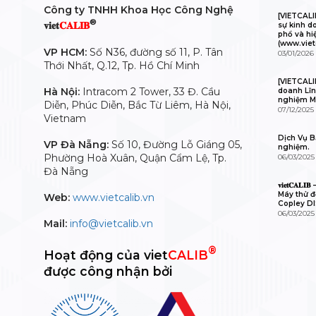
Công ty TNHH Khoa Học Công Nghệ
[VIETCAL
®
𝐯𝐢𝐞𝐭
𝐂𝐀𝐋𝐈𝐁
sự kinh d
phổ và hi
(www.viet
VP HCM:
Số N36, đường số 11, P. Tân
03/01/2026
Thới Nhất, Q.12, Tp. Hồ Chí Minh
[VIETCALI
Hà Nội:
Intracom 2 Tower, 33 Đ. Cầu
doanh Lĩn
nghiệm M
Diễn, Phúc Diễn, Bắc Từ Liêm, Hà Nội,
07/12/2025
Vietnam
Dịch Vụ Bả
VP Đà Nẵng:
Số 10, Đường Lỗ Giáng 05,
nghiệm.
Phường Hoà Xuân, Quận Cẩm Lệ, Tp.
06/03/2025
Đà Nẵng
𝐯𝐢𝐞𝐭𝐂𝐀
Máy thử độ
Web:
www.vietcalib.vn
Copley D
06/03/2025
Mail:
info@vietcalib.vn
®
Hoạt động của viet
CALIB
được công nhận bởi