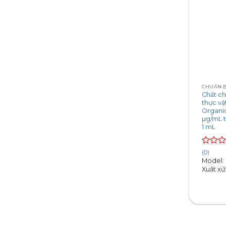
+
Chất c
thực vậ
Organi
µg/mL t
1 mL
Rated
(0)
0
Model:
out
Xuất xứ
of
5