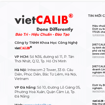
TIN MỚI 
Hiệu chuẩ
Dịch vụ b
17025 cho
12/03/2026
Công ty TNHH Khoa Học Công Nghệ
[VIETCAL
®
𝐯𝐢𝐞𝐭
𝐂𝐀𝐋𝐈𝐁
sự kinh d
phổ và hi
(www.viet
VP HCM:
Số N36, đường số 11, P. Tân
03/01/2026
Thới Nhất, Q.12, Tp. Hồ Chí Minh
[VIETCALI
Hà Nội:
Intracom 2 Tower, 33 Đ. Cầu
doanh Lĩn
nghiệm M
Diễn, Phúc Diễn, Bắc Từ Liêm, Hà Nội,
07/12/2025
Vietnam
Dịch Vụ Bả
VP Đà Nẵng:
Số 10, Đường Lỗ Giáng 05,
nghiệm.
Phường Hoà Xuân, Quận Cẩm Lệ, Tp.
06/03/2025
Đà Nẵng
𝐯𝐢𝐞𝐭𝐂𝐀
Máy thử độ