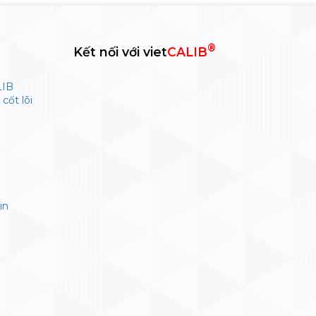
®
Kết nối với viet
CALIB
LIB
cốt lõi
in