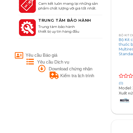
Cam kết luôn mang lại những sản
phẩm chất lượng với giá tốt nhất.
TRUNG TÂM BẢO HÀNH
+
Trung tâm bảo hành
thiết bị uy tín hàng đầu
Bộ Kit 
thuốc b
Multire
Standar
Yêu cầu Báo giá
Yêu cầu Dịch vụ
Download chứng nhận
Kiểm tra lịch trình
Rated
(0)
0
Model:
out
Xuất xứ
of
5