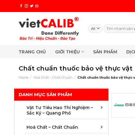
Skip
to
content
Search
for:
TRANG CHỦ
GIỚI THIỆU
SẢN PHẨM
DỊC
Chất chuẩn thuốc bảo vệ thực vật 
Home
/
Hoá Chất – Chất Chuẩn
/
Chất chuẩn thuốc bảo vệ thực v
DANH MỤC SẢN PHẨM
Chuẩn bị mẫ
Cột sắc ký 
Màng lọc và 
Vật tư phụ k
Vật tư sắc 
Vật tư sắc 
Vật tư tiêu 
Vật tư tiêu 
Vật tư tiêu 
Vật tư tiêu 
Vật tư tiêu 
Vật tư tiêu 
Vật Tư Tiêu Hao Thí Nghiệm –
Sắc Ký – Quang Phổ
Chất chuẩn 
Chất chuẩn 
Chất chuẩn 
Chất chuẩn 
Chất chuẩn 
Chất chuẩn 
Chất chuẩn t
Mẫu chuẩn đố
Hoá Chất – Chất Chuẩn