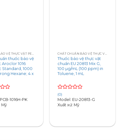
+
CHUẨN BẢO VỆ THỰC VẬT PESTICIDE STANDARDS
CHẤT CHUẨN BẢO VỆ THỰC VẬT EU 20813 STANDARDS
huẩn thuốc bảo vệ
Thuốc bảo vệ thực vật
t Aroclor 1016
chuẩn EU 20813 Mix G,
c Standard, 1000
100 µg/mL (100 ppm) in
rong Hexane; 4 x
Toluene, 1 mL
Rated
(0)
0
 PCB-1016H-PK
Model: EU-20813-G
out
: Mỹ
Xuất xứ: Mỹ
of
5