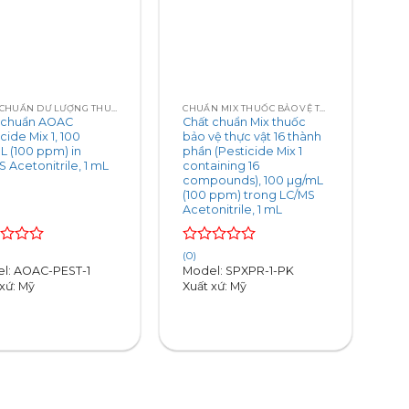
+
CHẤT CHUẨN DƯ LƯỢNG THUỐC TRỪ SÂU PESTICIDE RESIDUES
CHUẨN MIX THUỐC BẢO VỆ THỰC VẬT PESTICIDE MIXES
 chuẩn AOAC
Chất chuẩn Mix thuốc
cide Mix 1, 100
bảo vệ thực vật 16 thành
L (100 ppm) in
phần (Pesticide Mix 1
 Acetonitrile, 1 mL
containing 16
compounds), 100 µg/mL
(100 ppm) trong LC/MS
Acetonitrile, 1 mL
d
Rated
(0)
0
l: AOAC-PEST-1
Model: SPXPR-1-PK
out
xứ: Mỹ
Xuất xứ: Mỹ
of
5