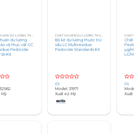
+
+
BỘ KIT CHUẨN DƯ LƯỢNG THUỐC BẢO VỆ THỰC VẬT
CHẤT CHUẨN DƯ LƯỢNG THUỐC TRỪ SÂU PESTICIDE RESIDUES
chuẩn dư lượng
Bộ kit dư lượng thuốc trừ
Chất
ảo vệ thực vật GC
sâu LC Multiresidue
Pesti
sidue Pesticide
Pesticide Standards Kit
µg/m
ds Kit
LC/MS
Rated
Rate
(0)
(0)
0
0
 32562
Model: 31971
Mode
out
out
: Mỹ
Xuất xứ: Mỹ
Xuất 
of
of
5
5