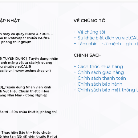
CẬP NHẬT
VỀ CHÚNG TÔI
+ Về chúng tôi
n máy cô quay Buchi R-300EL –
+ Sự khác biệt dịch vụ vietCA
ảo trì Rotavapor chuẩn ISO/IEC
 phòng thí nghiệm
+ Tầm nhìn – sứ mệnh – gía trị 
CHÍNH SÁCH
IB TUYỂN DỤNG]_Tuyển dụng nhân
oanh mảng vật tư sắc ký/ quang
+ Cách thức mua hàng
ệu chuẩn vietCALIB
calib.vn | www.technoshop.vn)
+ Chính sách giao hàng
+ Chính sách thanh toán
+ Chính sách bảo hành
B]_Tuyển dụng Nhân viên Kinh
+ Chính sách bảo mật thông t
h Vực Hiệu Chuẩn thiết bị Hoá
ảng Nhà Máy – Công Nghiệp
o trì – Sửa chữa thiết bị phòng thí
𝐋𝐈𝐁 – Thực hiện Bảo trì – Hiệu chuẩn
 hòa tan (độ rã) viên thuốc 8 vị trí