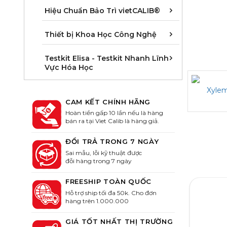
Áp suất/ Pr
Dung tích, L
Độ dài/ Leng
Hoá lý/ Phy
Khối lượng/
Nhiệt độ/ T
Quang học/ 
Thời gian, T
Hiệu Chuẩn Bảo Trì vietCALIB®
Cân phòng t
Khúc xạ kế -
Thiết bị đo 
Thiết bị Khoa Học Công Nghệ
Kit Elisa kiể
Kit Elisa kiể
Kit Elisa ki
Kit Elisa ki
Kit Elisa kiể
Kit Elisa kiể
Kit Elisa Sả
Kit Elisa xét
Kit Elisa xét
Kit Elisa xé
Kit ELISA xé
Kit Elisa xé
Testkit Elisa - Testkit Nhanh Lĩnh
Vực Hóa Học
CAM KẾT CHÍNH HÃNG
Hoàn tiền gấp 10 lần nếu là hàng
bán ra tại Viet Calib là hàng giả.
ĐỔI TRẢ TRONG 7 NGÀY
Sai mẫu, lỗi kỹ thuật được
đỗi hàng trong 7 ngày
FREESHIP TOÀN QUỐC
Hỗ trợ ship tối đa 50k. Cho đơn
hàng trên 1.000.000
GIÁ TỐT NHẤT THỊ TRƯỜNG