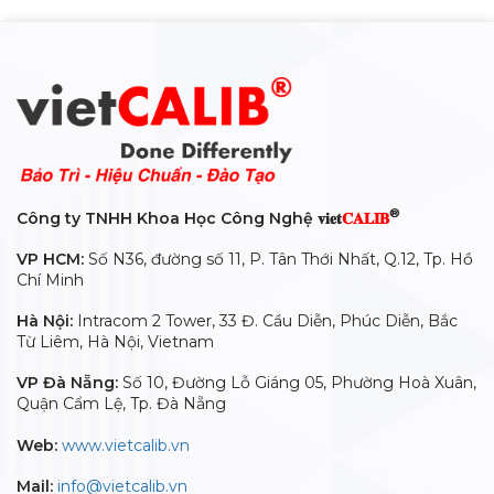
®
Công ty TNHH Khoa Học Công Nghệ 𝐯𝐢𝐞𝐭
𝐂𝐀𝐋𝐈𝐁
VP HCM:
Số N36, đường số 11, P. Tân Thới Nhất, Q.12, Tp. Hồ
Chí Minh
Hà Nội:
Intracom 2 Tower, 33 Đ. Cầu Diễn, Phúc Diễn, Bắc
Từ Liêm, Hà Nội, Vietnam
VP Đà Nẵng:
Số 10, Đường Lỗ Giáng 05, Phường Hoà Xuân,
Quận Cẩm Lệ, Tp. Đà Nẵng
Web:
www.vietcalib.vn
Mail:
info@vietcalib.vn