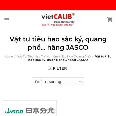
Skip
to
content
Vật tư tiêu hao sắc ký, quang
phổ... hãng JASCO
Home
/
Vật Tư Tiêu Hao Thí Nghiệm – Sắc Ký – Quang Phổ
/
Vật tư tiêu
hao sắc ký, quang phổ... hãng JASCO
FILTER