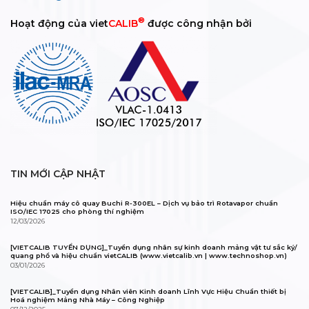
®
Hoạt động của viet
CALIB
được công nhận bởi
TIN MỚI CẬP NHẬT
Hiệu chuẩn máy cô quay Buchi R-300EL – Dịch vụ bảo trì Rotavapor chuẩn
ISO/IEC 17025 cho phòng thí nghiệm
12/03/2026
[VIETCALIB TUYỂN DỤNG]_Tuyển dụng nhân sự kinh doanh mảng vật tư sắc ký/
quang phổ và hiệu chuẩn vietCALIB (www.vietcalib.vn | www.technoshop.vn)
03/01/2026
[VIETCALIB]_Tuyển dụng Nhân viên Kinh doanh Lĩnh Vực Hiệu Chuẩn thiết bị
Hoá nghiệm Mảng Nhà Máy – Công Nghiệp