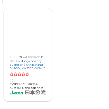
PHỤ KIỆN VẬT TƯ QUANG PHỔ HÃNG JASCO
Đèn D2 dùng cho máy
quang phổ UVVIS hãng
JASCO, Mã 5330-0094C
Rated
(0)
0
Model: 5330-0094C
out
Xuất xứ: Đang cập nhật
of
5