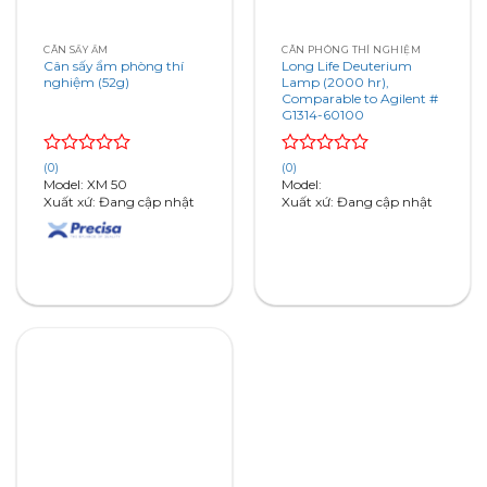
CÂN SẤY ẨM
CÂN PHÒNG THÍ NGHIỆM
Cân sấy ẩm phòng thí
Long Life Deuterium
nghiệm (52g)
Lamp (2000 hr),
Comparable to Agilent #
G1314-60100
Rated
Rated
(0)
(0)
0
0
Model: XM 50
Model:
out
out
Xuất xứ: Đang cập nhật
Xuất xứ: Đang cập nhật
of
of
5
5