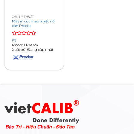
CÂN KỸ THUẬT
Máy in dot matrix kết nối
cân Precisa
Rated
(0)
0
Model: LP4024
out
Xuất xứ: Đang cập nhật
of
5