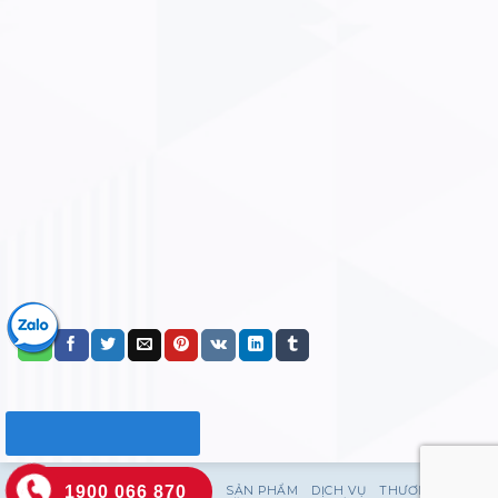
1900 066 870
TRANG CHỦ
GIỚI THIỆU
SẢN PHẨM
DỊCH VỤ
THƯƠNG HIỆU