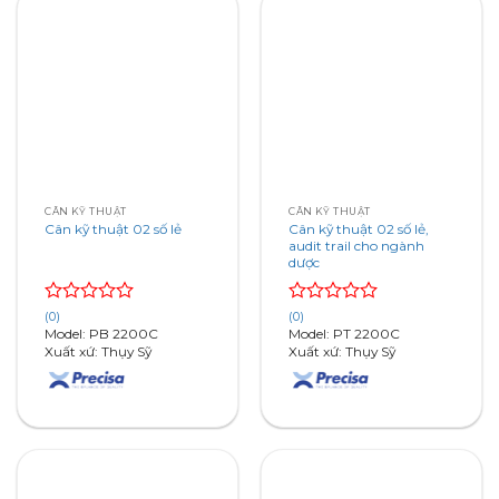
CÂN KỸ THUẬT
CÂN KỸ THUẬT
Cân kỹ thuật 02 số lẻ
Cân kỹ thuật 02 số lẻ,
audit trail cho ngành
dược
Rated
Rated
(0)
(0)
0
0
Model: PB 2200C
Model: PT 2200C
out
out
Xuất xứ: Thụy Sỹ
Xuất xứ: Thụy Sỹ
of
of
5
5