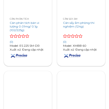
CÂN PHÂN TÍCH
CÂN SẤY ẨM
Cân phân tích bán vi
Cân sấy ẩm phòng thí
lượng 0.01mg/ 0.1g
nghiệm (124g)
(102/225g)
Rated
Rated
(0)
(0)
0
0
Model: ES 225 SM-DR
Model: XMBB 60
out
out
Xuất xứ: Đang cập nhật
Xuất xứ: Đang cập nhật
of
of
5
5