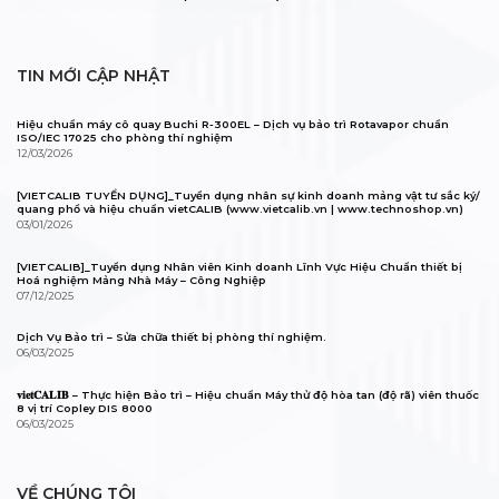
TIN MỚI CẬP NHẬT
Hiệu chuẩn máy cô quay Buchi R-300EL – Dịch vụ bảo trì Rotavapor chuẩn
ISO/IEC 17025 cho phòng thí nghiệm
12/03/2026
[VIETCALIB TUYỂN DỤNG]_Tuyển dụng nhân sự kinh doanh mảng vật tư sắc ký/
quang phổ và hiệu chuẩn vietCALIB (www.vietcalib.vn | www.technoshop.vn)
03/01/2026
[VIETCALIB]_Tuyển dụng Nhân viên Kinh doanh Lĩnh Vực Hiệu Chuẩn thiết bị
Hoá nghiệm Mảng Nhà Máy – Công Nghiệp
07/12/2025
Dịch Vụ Bảo trì – Sửa chữa thiết bị phòng thí nghiệm.
06/03/2025
𝐯𝐢𝐞𝐭𝐂𝐀𝐋𝐈𝐁 – Thực hiện Bảo trì – Hiệu chuẩn Máy thử độ hòa tan (độ rã) viên thuốc
8 vị trí Copley DIS 8000
06/03/2025
VỀ CHÚNG TÔI