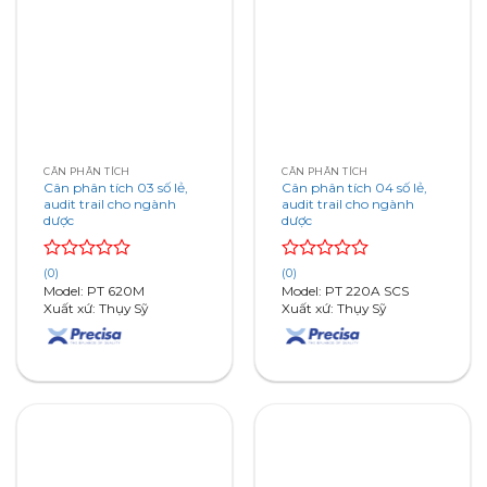
CÂN PHÂN TÍCH
CÂN PHÂN TÍCH
Cân phân tích 03 số lẻ,
Cân phân tích 04 số lẻ,
audit trail cho ngành
audit trail cho ngành
dược
dược
Rated
Rated
(0)
(0)
0
0
Model: PT 620M
Model: PT 220A SCS
out
out
Xuất xứ: Thụy Sỹ
Xuất xứ: Thụy Sỹ
of
of
5
5