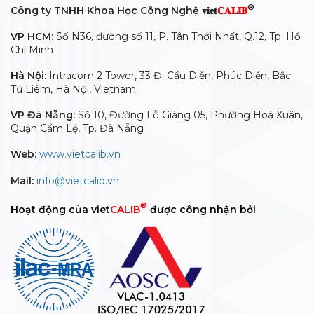
®
Công ty TNHH Khoa Học Công Nghệ 𝐯𝐢𝐞𝐭
𝐂𝐀𝐋𝐈𝐁
VP HCM:
Số N36, đường số 11, P. Tân Thới Nhất, Q.12, Tp. Hồ
Chí Minh
Hà Nội:
Intracom 2 Tower, 33 Đ. Cầu Diễn, Phúc Diễn, Bắc
Từ Liêm, Hà Nội, Vietnam
VP Đà Nẵng:
Số 10, Đường Lỗ Giáng 05, Phường Hoà Xuân,
Quận Cẩm Lệ, Tp. Đà Nẵng
Web:
www.vietcalib.vn
Mail:
info@vietcalib.vn
®
Hoạt động của viet
CALIB
được công nhận bởi