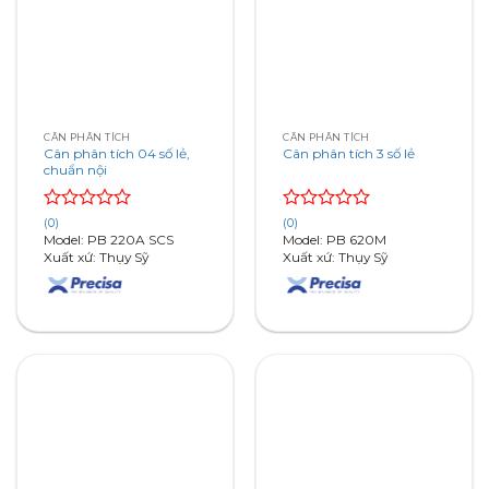
CÂN PHÂN TÍCH
CÂN PHÂN TÍCH
Cân phân tích 04 số lẻ,
Cân phân tích 3 số lẻ
chuẩn nội
Rated
Rated
(0)
(0)
0
0
Model: PB 220A SCS
Model: PB 620M
out
out
Xuất xứ: Thụy Sỹ
Xuất xứ: Thụy Sỹ
of
of
5
5