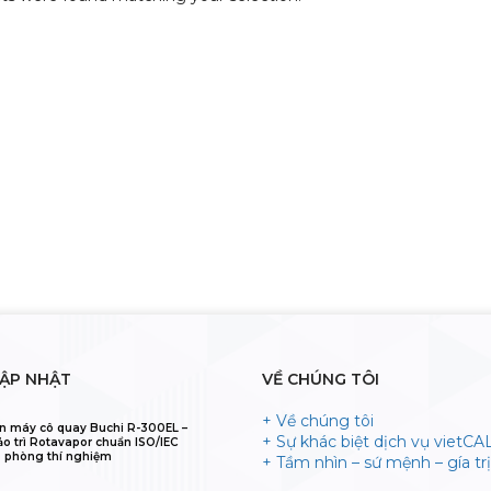
CẬP NHẬT
VỀ CHÚNG TÔI
+ Về chúng tôi
n máy cô quay Buchi R-300EL –
+ Sự khác biệt dịch vụ vietCA
ảo trì Rotavapor chuẩn ISO/IEC
 phòng thí nghiệm
+ Tầm nhìn – sứ mệnh – gía trị 