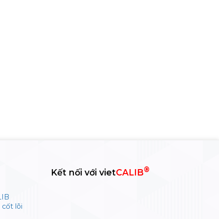
®
Kết nối với viet
CALIB
LIB
cốt lõi