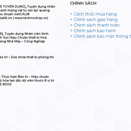
CHÍNH SÁCH
IB TUYỂN DỤNG]_Tuyển dụng nhân
oanh mảng vật tư sắc ký/ quang
+ Cách thức mua hàng
ệu chuẩn vietCALIB
calib.vn | www.technoshop.vn)
+ Chính sách giao hàng
+ Chính sách thanh toán
+ Chính sách bảo hành
B]_Tuyển dụng Nhân viên Kinh
+ Chính sách bảo mật thông t
h Vực Hiệu Chuẩn thiết bị Hoá
ảng Nhà Máy – Công Nghiệp
o trì – Sửa chữa thiết bị phòng thí
𝐋𝐈𝐁 – Thực hiện Bảo trì – Hiệu chuẩn
 hòa tan (độ rã) viên thuốc 8 vị trí
IS 8000