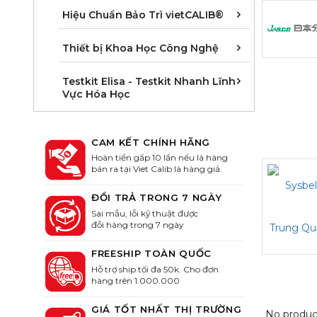
Áp suất/ Pr
Dung tích, L
Độ dài/ Leng
Hoá lý/ Phy
Khối lượng/
Nhiệt độ/ T
Quang học/ 
Thời gian, T
Hiệu Chuẩn Bảo Trì vietCALIB®
Cân phòng t
Khúc xạ kế -
Thiết bị đo 
Thiết bị Khoa Học Công Nghệ
Kit Elisa kiể
Kit Elisa kiể
Kit Elisa ki
Kit Elisa ki
Kit Elisa kiể
Kit Elisa kiể
Kit Elisa Sả
Kit Elisa xét
Kit Elisa xét
Kit Elisa xé
Kit ELISA xé
Kit Elisa xé
Testkit Elisa - Testkit Nhanh Lĩnh
Vực Hóa Học
CAM KẾT CHÍNH HÃNG
Hoàn tiền gấp 10 lần nếu là hàng
bán ra tại Viet Calib là hàng giả.
ĐỔI TRẢ TRONG 7 NGÀY
Sai mẫu, lỗi kỹ thuật được
đỗi hàng trong 7 ngày
FREESHIP TOÀN QUỐC
Hỗ trợ ship tối đa 50k. Cho đơn
hàng trên 1.000.000
GIÁ TỐT NHẤT THỊ TRƯỜNG
No produc