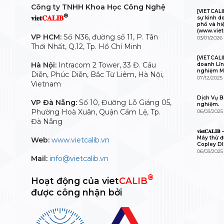
Công ty TNHH Khoa Học Công Nghệ
[VIETCAL
®
𝐯𝐢𝐞𝐭
𝐂𝐀𝐋𝐈𝐁
sự kinh d
phổ và hi
(www.viet
VP HCM:
Số N36, đường số 11, P. Tân
03/01/2026
Thới Nhất, Q.12, Tp. Hồ Chí Minh
[VIETCALI
Hà Nội:
Intracom 2 Tower, 33 Đ. Cầu
doanh Lĩn
nghiệm M
Diễn, Phúc Diễn, Bắc Từ Liêm, Hà Nội,
07/12/2025
Vietnam
Dịch Vụ Bả
VP Đà Nẵng:
Số 10, Đường Lỗ Giáng 05,
nghiệm.
Phường Hoà Xuân, Quận Cẩm Lệ, Tp.
06/03/2025
Đà Nẵng
𝐯𝐢𝐞𝐭𝐂𝐀
Máy thử độ
Web:
www.vietcalib.vn
Copley D
06/03/2025
Mail:
info@vietcalib.vn
®
Hoạt động của viet
CALIB
được công nhận bởi