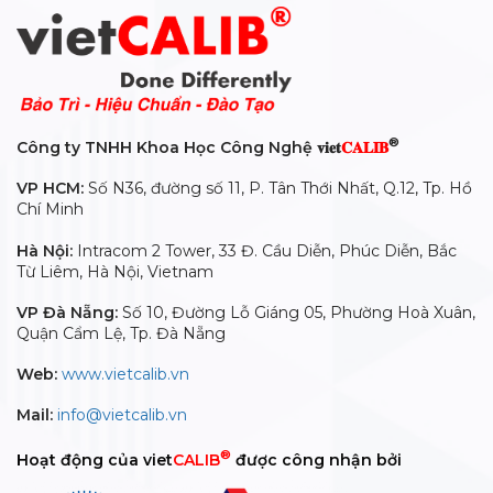
®
Công ty TNHH Khoa Học Công Nghệ 𝐯𝐢𝐞𝐭
𝐂𝐀𝐋𝐈𝐁
VP HCM:
Số N36, đường số 11, P. Tân Thới Nhất, Q.12, Tp. Hồ
Chí Minh
Hà Nội:
Intracom 2 Tower, 33 Đ. Cầu Diễn, Phúc Diễn, Bắc
Từ Liêm, Hà Nội, Vietnam
VP Đà Nẵng:
Số 10, Đường Lỗ Giáng 05, Phường Hoà Xuân,
Quận Cẩm Lệ, Tp. Đà Nẵng
Web:
www.vietcalib.vn
Mail:
info@vietcalib.vn
®
Hoạt động của viet
CALIB
được công nhận bởi