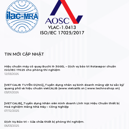
TIN MỚI CẬP NHẬT
Hiệu chuẩn máy cô quay Buchi R-300EL – Dịch vụ bảo trì Rotavapor chuẩn
ISO/IEC 17025 cho phòng thí nghiệm
12/03/2026
[VIETCALIB TUYỂN DỤNG]_Tuyển dụng nhân sự kinh doanh mảng vật tư sắc ký/
quang phổ và hiệu chuẩn vietCALIB (www.vietcalib.vn | www.technoshop.vn)
03/01/2026
[VIETCALIB]_Tuyển dụng Nhân viên Kinh doanh Lĩnh Vực Hiệu Chuẩn thiết bị
Hoá nghiệm Mảng Nhà Máy – Công Nghiệp
07/12/2025
Dịch Vụ Bảo trì – Sửa chữa thiết bị phòng thí nghiệm.
06/03/2025