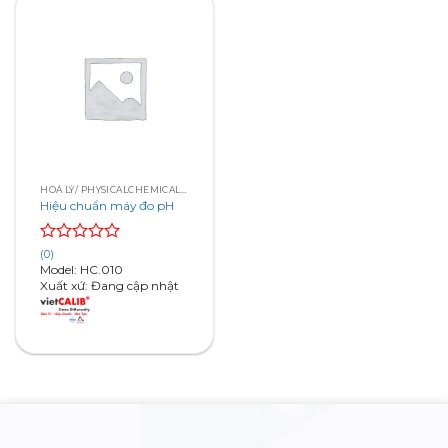
HOÁ LÝ/ PHYSICALCHEMICAL PARAMETER
Hiệu chuẩn máy đo pH
Rated
(0)
0
Model: HC.010
out
Xuất xứ: Đang cập nhật
of
5