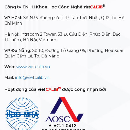
®
Công ty TNHH Khoa Học Công Nghệ 𝐯𝐢𝐞𝐭
𝐂𝐀𝐋𝐈𝐁
VP HCM:
Số N36, đường số 11, P. Tân Thới Nhất, Q.12, Tp. Hồ
Chí Minh
Hà Nội:
Intracom 2 Tower, 33 Đ. Cầu Diễn, Phúc Diễn, Bắc
Từ Liêm, Hà Nội, Vietnam
VP Đà Nẵng:
Số 10, Đường Lỗ Giáng 05, Phường Hoà Xuân,
Quận Cẩm Lệ, Tp. Đà Nẵng
Web:
www.vietcalib.vn
Mail:
info@vietcalib.vn
®
Hoạt động của viet
CALIB
được công nhận bởi