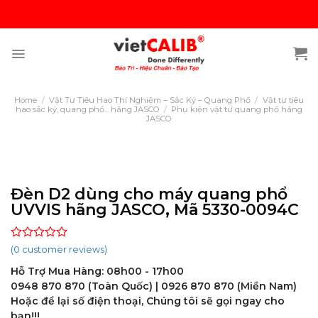
Skip
to
content
Home
/
Vật Tư Tiêu Hao Thí Nghiệm – Sắc Ký – Quang Phổ
/
Vật tư tiêu
hao sắc ký, quang phổ... hãng JASCO
/
Phụ kiện vật tư quang phổ hãng
JASCO
Đèn D2 dùng cho máy quang phổ
UVVIS hãng JASCO, Mã 5330-0094C
Rated
(
0
customer reviews)
0
Hỗ Trợ Mua Hàng: 08h00 - 17h00
out
of
0948 870 870 (Toàn Quốc) | 0926 870 870 (Miền Nam)
5
Hoặc để lại số điện thoại, Chúng tôi sẽ gọi ngay cho
bạn!!!