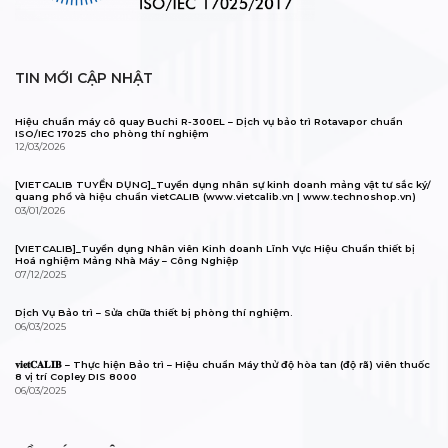
TIN MỚI CẬP NHẬT
Hiệu chuẩn máy cô quay Buchi R-300EL – Dịch vụ bảo trì Rotavapor chuẩn
ISO/IEC 17025 cho phòng thí nghiệm
12/03/2026
[VIETCALIB TUYỂN DỤNG]_Tuyển dụng nhân sự kinh doanh mảng vật tư sắc ký/
quang phổ và hiệu chuẩn vietCALIB (www.vietcalib.vn | www.technoshop.vn)
03/01/2026
[VIETCALIB]_Tuyển dụng Nhân viên Kinh doanh Lĩnh Vực Hiệu Chuẩn thiết bị
Hoá nghiệm Mảng Nhà Máy – Công Nghiệp
07/12/2025
Dịch Vụ Bảo trì – Sửa chữa thiết bị phòng thí nghiệm.
06/03/2025
𝐯𝐢𝐞𝐭𝐂𝐀𝐋𝐈𝐁 – Thực hiện Bảo trì – Hiệu chuẩn Máy thử độ hòa tan (độ rã) viên thuốc
8 vị trí Copley DIS 8000
06/03/2025