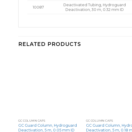
Deactivated Tubing, Hydroguard
10087
Deactivation, 30 m, 0.32 mm ID
RELATED PRODUCTS
+
+
GC COLUMN CAPS
GC COLUMN CAPS
guard
GC Guard Column, Hydroguard
GC Guard Column, Hydr
 ID, 6-
Deactivation, 5 m, 0.05 mm ID
Deactivation, 5 m, 0.18 