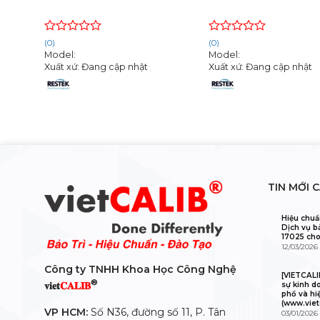
Rated
Rated
(0)
(0)
0
0
Model:
Model:
out
out
Xuất xứ: Đang cập nhật
Xuất xứ: Đang cập nhật
of
of
5
5
TIN MỚI 
Hiệu chuẩ
Dịch vụ b
17025 cho
12/03/2026
Công ty TNHH Khoa Học Công Nghệ
[VIETCAL
®
𝐯𝐢𝐞𝐭
𝐂𝐀𝐋𝐈𝐁
sự kinh d
phổ và hi
(www.viet
VP HCM:
Số N36, đường số 11, P. Tân
03/01/2026