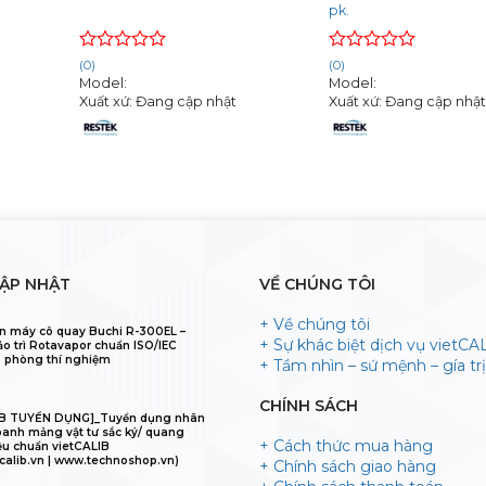
pk.
Rated
Rated
(0)
(0)
0
0
Model:
Model:
out
out
Xuất xứ: Đang cập nhật
Xuất xứ: Đang cập nhậ
of
of
5
5
CẬP NHẬT
VỀ CHÚNG TÔI
+ Về chúng tôi
n máy cô quay Buchi R-300EL –
+ Sự khác biệt dịch vụ vietCA
ảo trì Rotavapor chuẩn ISO/IEC
 phòng thí nghiệm
+ Tầm nhìn – sứ mệnh – gía trị 
CHÍNH SÁCH
IB TUYỂN DỤNG]_Tuyển dụng nhân
oanh mảng vật tư sắc ký/ quang
+ Cách thức mua hàng
ệu chuẩn vietCALIB
calib.vn | www.technoshop.vn)
+ Chính sách giao hàng