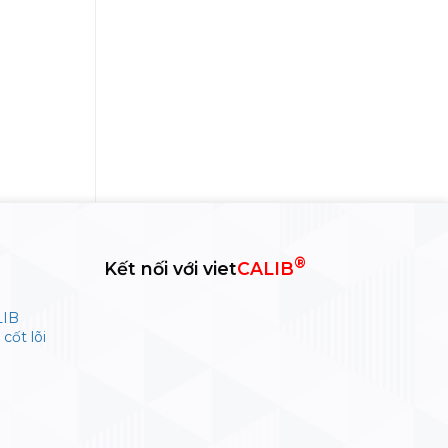
t
®
Kết nối với viet
CALIB
LIB
cốt lõi