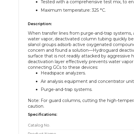
Tested with a comprehensive test mix, to en
Maximum temperature: 325 °C.
Description:
When transfer lines from purge-and-trap systems, 
water vapor, deactivated column tubing quickly bec
silanol groups adsorb active oxygenated compounds
concern and found a solution—Hydroguard deactiva
surface that is not readily attacked by aggressive
deactivation layer effectively prevents water vap
connecting GCs to these devices:
Headspace analyzers.
Air analysis equipment and concentrator unit
Purge-and-trap systems.
Note: For guard columns, cutting the high-temperat
caution.
Specifications:
Catalog No.
Product Name