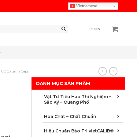
Vietnamese
LOGIN
GC Column Caps
DANH MỤC SẢN PHẨM
Chuẩ
Cột 
Màng 
Vật t
Vật 
Vật 
Vật t
Vật t
Vật t
Vật t
Vật t
Vật t
Vật Tư Tiêu Hao Thí Nghiệm –
Sắc Ký – Quang Phổ
Chất
Chất
Chất
Chất
Chất
Chất
Chất 
Mẫu 
Hoá Chất – Chất Chuẩn
Áp s
Dung 
Độ dà
Hoá 
Khối
Nhiệ
Quan
Thời 
Hiệu Chuẩn Bảo Trì vietCALIB®