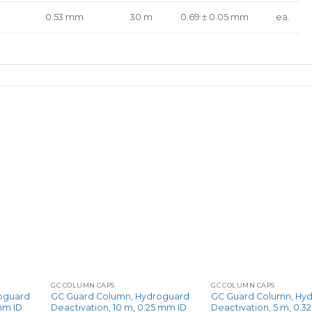
0.53 mm
30 m
0.69 ± 0.05 mm
ea.
+
+
GC COLUMN CAPS
GC COLUMN CAPS
oguard
GC Guard Column, Hydroguard
GC Guard Column, Hy
mm ID
Deactivation, 10 m, 0.25 mm ID
Deactivation, 5 m, 0.3