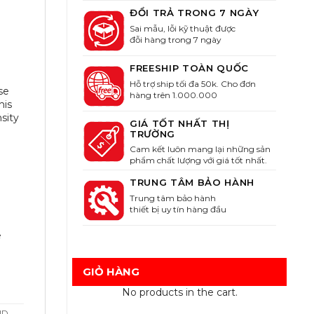
ĐỔI TRẢ TRONG 7 NGÀY
Sai mẫu, lỗi kỹ thuật được
đỗi hàng trong 7 ngày
FREESHIP TOÀN QUỐC
d
Hỗ trợ ship tối đa 50k. Cho đơn
se
hàng trên 1.000.000
his
sity
GIÁ TỐT NHẤT THỊ
TRƯỜNG
Cam kết luôn mang lại những sản
phẩm chất lượng với giá tốt nhất.
TRUNG TÂM BẢO HÀNH
Trung tâm bảo hành
thiết bị uy tín hàng đầu
e
GIỎ HÀNG
No products in the cart.
ID