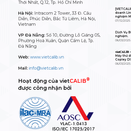
Thới Nhất, Q.12, Tp. Hồ Chí Minh
[VIETCALI
Hà Nội:
Intracom 2 Tower, 33 Đ. Cầu
doanh Lĩn
nghiệm M
Diễn, Phúc Diễn, Bắc Từ Liêm, Hà Nội,
07/12/2025
Vietnam
Dịch Vụ Bả
VP Đà Nẵng:
Số 10, Đường Lỗ Giáng 05,
nghiệm.
Phường Hoà Xuân, Quận Cẩm Lệ, Tp.
06/03/2025
Đà Nẵng
𝐯𝐢𝐞𝐭𝐂𝐀
Máy thử độ
Web:
www.vietcalib.vn
Copley D
06/03/2025
Mail:
info@vietcalib.vn
®
Hoạt động của viet
CALIB
được công nhận bởi