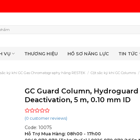
H VỤ
THƯƠNG HIỆU
HỒ SƠ NĂNG LỰC
TIN TỨC
 sắc ký khí GC Gas Chromatography hãng RESTEK
/
Cột sắc ký khí GC Columns
/
GC Guard Column, Hydroguard
Deactivation, 5 m, 0.10 mm ID
Rated
(
0
customer reviews)
0
Code: 10075
out
of
Hỗ Trợ Mua Hàng: 08h00 - 17h00
5