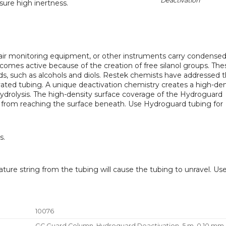
Deactivation
sure high inertness.
air monitoring equipment, or other instruments carry condense
omes active because of the creation of free silanol groups. The
, such as alcohols and diols. Restek chemists have addressed t
ted tubing. A unique deactivation chemistry creates a high-den
 hydrolysis. The high-density surface coverage of the Hydroguard
or from reaching the surface beneath. Use Hydroguard tubing for
s.
ure string from the tubing will cause the tubing to unravel. Us
10076
GC Guard Column, Hydroguard Deactivation, 5 m, 0.10 mm 