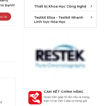
 Nam)
ho bạn!!!
Cân 
Khúc 
Thiết
Thiết bị Khoa Học Công Nghệ
Kit E
Kit E
Kit E
Kit E
Kit E
Kit E
Kit E
Kit E
Kit E
Kit E
Kit E
Kit E
Testkit Elisa - Testkit Nhanh
Lĩnh Vực Hóa Học
CAM KẾT CHÍNH HÃNG
Hoàn tiền gấp 10 lần nếu là hàng
bán ra tại Viet Calib là hàng giả.
rd