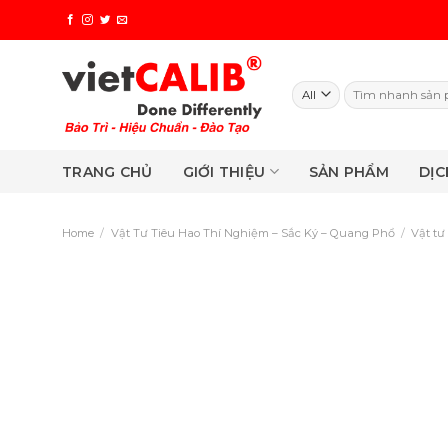
Skip
to
content
Search
for:
TRANG CHỦ
GIỚI THIỆU
SẢN PHẨM
DỊC
Home
/
Vật Tư Tiêu Hao Thí Nghiệm – Sắc Ký – Quang Phổ
/
Vật tư