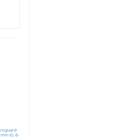
droguard
2 mm ID, 6-