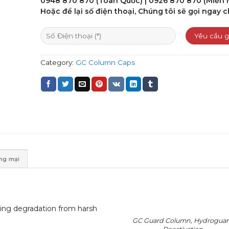
0948 870 870 (Toàn Quốc) | 0926 870 870 (Miền
Hoặc để lại số điện thoại, Chúng tôi sẽ gọi ngay c
Category:
GC Column Caps
ơng mại
ting degradation from harsh
GC Guard Column, Hydrogua