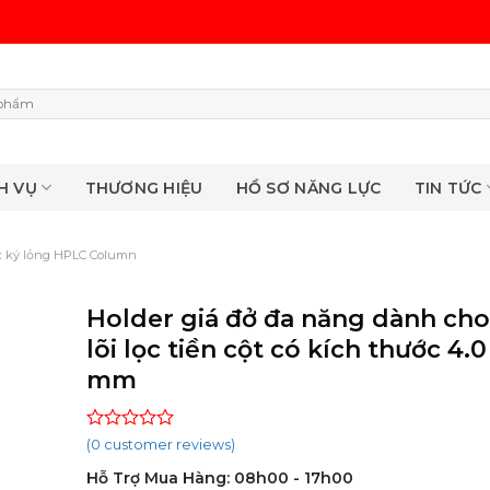
H VỤ
THƯƠNG HIỆU
HỒ SƠ NĂNG LỰC
TIN TỨC
c ký lỏng HPLC Column
Holder giá đở đa năng dành cho
lõi lọc tiền cột có kích thước 4.0
mm
Rated
(
0
customer reviews)
0
Hỗ Trợ Mua Hàng: 08h00 - 17h00
out