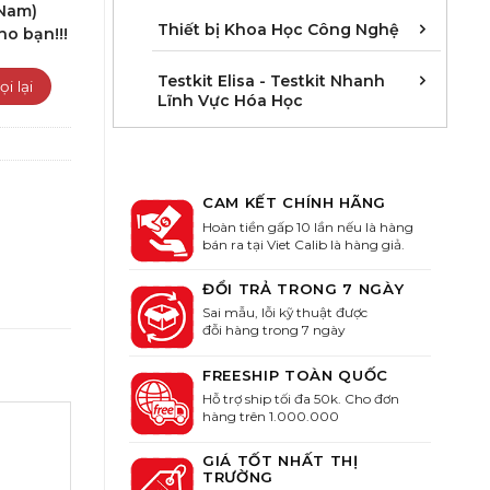
 Nam)
Cân 
Khúc 
Thiết
Thiết bị Khoa Học Công Nghệ
ho bạn!!!
Kit E
Kit E
Kit E
Kit E
Kit E
Kit E
Kit E
Kit E
Kit E
Kit E
Kit E
Kit E
Testkit Elisa - Testkit Nhanh
Lĩnh Vực Hóa Học
CAM KẾT CHÍNH HÃNG
Hoàn tiền gấp 10 lần nếu là hàng
bán ra tại Viet Calib là hàng giả.
ĐỔI TRẢ TRONG 7 NGÀY
Sai mẫu, lỗi kỹ thuật được
đỗi hàng trong 7 ngày
FREESHIP TOÀN QUỐC
Hỗ trợ ship tối đa 50k. Cho đơn
hàng trên 1.000.000
GIÁ TỐT NHẤT THỊ
TRƯỜNG