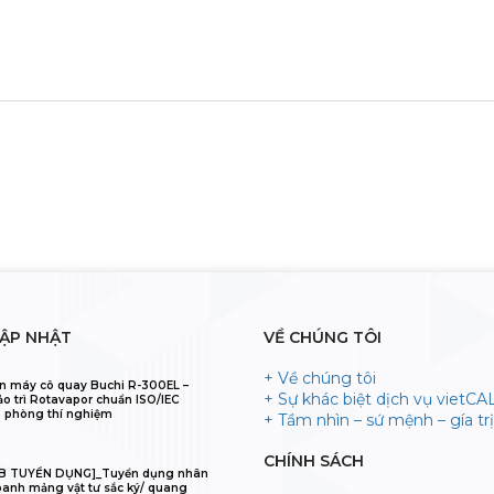
CẬP NHẬT
VỀ CHÚNG TÔI
+ Về chúng tôi
n máy cô quay Buchi R-300EL –
+ Sự khác biệt dịch vụ vietCA
ảo trì Rotavapor chuẩn ISO/IEC
 phòng thí nghiệm
+ Tầm nhìn – sứ mệnh – gía trị 
CHÍNH SÁCH
IB TUYỂN DỤNG]_Tuyển dụng nhân
oanh mảng vật tư sắc ký/ quang