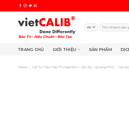
Skip
to
content
Search
for:
TRANG CHỦ
GIỚI THIỆU
SẢN PHẨM
DỊC
Home
/
Vật Tư Tiêu Hao Thí Nghiệm – Sắc Ký – Quang Phổ
/
Cột sắ