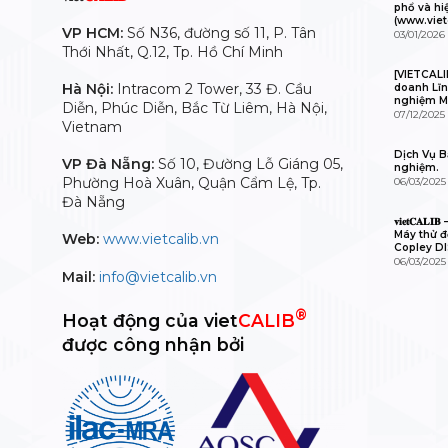
phổ và hi
(www.viet
VP HCM:
Số N36, đường số 11, P. Tân
03/01/2026
Thới Nhất, Q.12, Tp. Hồ Chí Minh
[VIETCALI
Hà Nội:
Intracom 2 Tower, 33 Đ. Cầu
doanh Lĩn
nghiệm M
Diễn, Phúc Diễn, Bắc Từ Liêm, Hà Nội,
07/12/2025
Vietnam
Dịch Vụ Bả
VP Đà Nẵng:
Số 10, Đường Lỗ Giáng 05,
nghiệm.
Phường Hoà Xuân, Quận Cẩm Lệ, Tp.
06/03/2025
Đà Nẵng
𝐯𝐢𝐞𝐭𝐂𝐀
Máy thử độ
Web:
www.vietcalib.vn
Copley D
06/03/2025
Mail:
info@vietcalib.vn
®
Hoạt động của viet
CALIB
được công nhận bởi