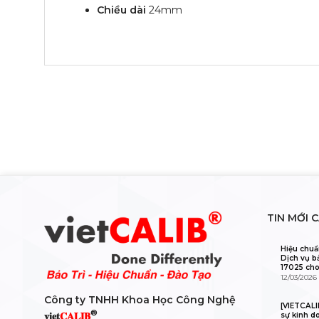
Chiều dài
24mm
TIN MỚI 
Hiệu chuẩ
Dịch vụ b
17025 cho
12/03/2026
Công ty TNHH Khoa Học Công Nghệ
[VIETCAL
®
𝐯𝐢𝐞𝐭
𝐂𝐀𝐋𝐈𝐁
sự kinh d