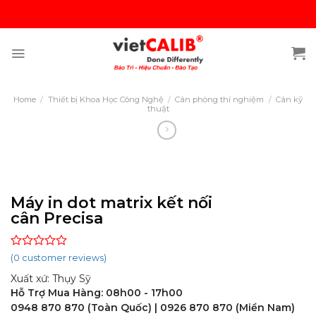
Skip
to
content
Home
/
Thiết bị Khoa Học Công Nghệ
/
Cân phòng thí nghiệm
/
Cân kỹ
thuật
Máy in dot matrix kết nối
cân Precisa
Rated
(
0
customer reviews)
0
Xuất xứ: Thụy Sỹ
out
of
Hỗ Trợ Mua Hàng: 08h00 - 17h00
5
0948 870 870 (Toàn Quốc) | 0926 870 870 (Miền Nam)