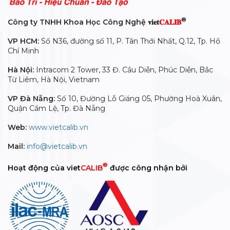
®
Công ty TNHH Khoa Học Công Nghệ 𝐯𝐢𝐞𝐭
𝐂𝐀𝐋𝐈𝐁
VP HCM:
Số N36, đường số 11, P. Tân Thới Nhất, Q.12, Tp. Hồ
Chí Minh
Hà Nội:
Intracom 2 Tower, 33 Đ. Cầu Diễn, Phúc Diễn, Bắc
Từ Liêm, Hà Nội, Vietnam
VP Đà Nẵng:
Số 10, Đường Lỗ Giáng 05, Phường Hoà Xuân,
Quận Cẩm Lệ, Tp. Đà Nẵng
Web:
www.vietcalib.vn
Mail:
info@vietcalib.vn
®
Hoạt động của viet
CALIB
được công nhận bởi