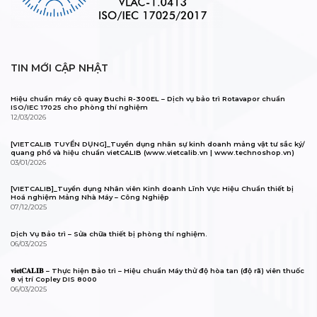
TIN MỚI CẬP NHẬT
Hiệu chuẩn máy cô quay Buchi R-300EL – Dịch vụ bảo trì Rotavapor chuẩn
ISO/IEC 17025 cho phòng thí nghiệm
12/03/2026
[VIETCALIB TUYỂN DỤNG]_Tuyển dụng nhân sự kinh doanh mảng vật tư sắc ký/
quang phổ và hiệu chuẩn vietCALIB (www.vietcalib.vn | www.technoshop.vn)
03/01/2026
[VIETCALIB]_Tuyển dụng Nhân viên Kinh doanh Lĩnh Vực Hiệu Chuẩn thiết bị
Hoá nghiệm Mảng Nhà Máy – Công Nghiệp
07/12/2025
Dịch Vụ Bảo trì – Sửa chữa thiết bị phòng thí nghiệm.
06/03/2025
𝐯𝐢𝐞𝐭𝐂𝐀𝐋𝐈𝐁 – Thực hiện Bảo trì – Hiệu chuẩn Máy thử độ hòa tan (độ rã) viên thuốc
8 vị trí Copley DIS 8000
06/03/2025