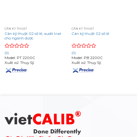
CÂN KỸ THUẬT
CÂN KỸ THUẬT
Cân kỹ thuật 02 số lẻ, audit trail
Cân kỹ thuật 02 số lẻ
cho ngành dược
Rated
Rated
(0)
(0)
0
0
Model: PT 2200C
Model: PB 2200C
out
out
Xuất xứ: Thụy Sỹ
Xuất xứ: Thụy Sỹ
of
of
5
5