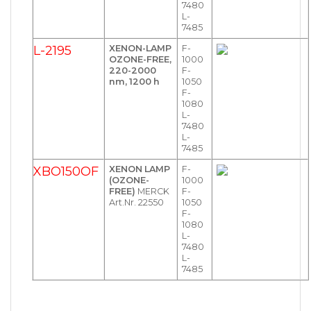
7480
L-
7485
L-2195
XENON-LAMP
F-
OZONE-FREE,
1000
220-2000
F-
nm, 1200 h
1050
F-
1080
L-
7480
L-
7485
XBO150OF
XENON LAMP
F-
(OZONE-
1000
FREE)
MERCK
F-
Art.Nr. 22550
1050
F-
1080
L-
7480
L-
7485