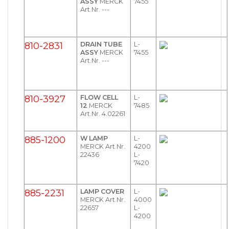
ASSY
MERCK
7455
Art.Nr. ---
810-2831
DRAIN TUBE
L-
ASSY
MERCK
7455
Art.Nr. ---
810-3927
FLOW CELL
L-
12
MERCK
7485
Art.Nr. 4.02261
885-1200
W LAMP
L-
MERCK Art.Nr.
4200
22436
L-
7420
885-2231
LAMP COVER
L-
MERCK Art.Nr.
4000
22657
L-
4200