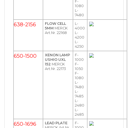
F-
1080
L-
7480
638-2156
FLOW CELL
L-
5MM
MERCK
4000
Art.Nr. 22168
L-
4200
L-
4250
650-1500
XENON LAMP
F-
USHIO UXL
1000
152
MERCK
F-
Art.Nr. 22173
1050
F-
1080
L-
7480
L-
7485
L-
2480
L-
2485
650-1696
LEAD PLATE
F-
MERCK Art.Nr.
1000