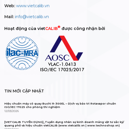
Web:
www.vietcalib.vn
Mail:
info@vietcalib.vn
®
Hoạt động của viet
CALIB
được công nhận bởi
TIN MỚI CẬP NHẬT
Hiệu chuẩn máy cô quay Buchi R-300EL – Dịch vụ bảo trì Rotavapor chuẩn
ISO/IEC 17025 cho phòng thí nghiệm
12/03/2026
[VIETCALIB TUYỂN DỤNG]_Tuyển dụng nhân sự kinh doanh mảng vật tư sắc ký/
quang phổ và hiệu chuẩn vietCALIB (www.vietcalib.vn | www.technoshop.vn)