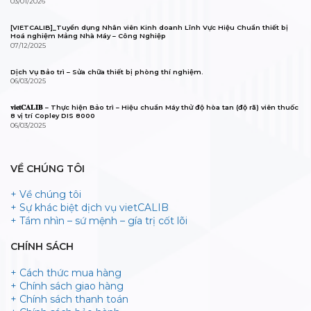
03/01/2026
[VIETCALIB]_Tuyển dụng Nhân viên Kinh doanh Lĩnh Vực Hiệu Chuẩn thiết bị
Hoá nghiệm Mảng Nhà Máy – Công Nghiệp
07/12/2025
Dịch Vụ Bảo trì – Sửa chữa thiết bị phòng thí nghiệm.
06/03/2025
𝐯𝐢𝐞𝐭𝐂𝐀𝐋𝐈𝐁 – Thực hiện Bảo trì – Hiệu chuẩn Máy thử độ hòa tan (độ rã) viên thuốc
8 vị trí Copley DIS 8000
06/03/2025
VỀ CHÚNG TÔI
+ Về chúng tôi
+ Sự khác biệt dịch vụ vietCALIB
+ Tầm nhìn – sứ mệnh – gía trị cốt lõi
CHÍNH SÁCH
+ Cách thức mua hàng
+ Chính sách giao hàng
+ Chính sách thanh toán