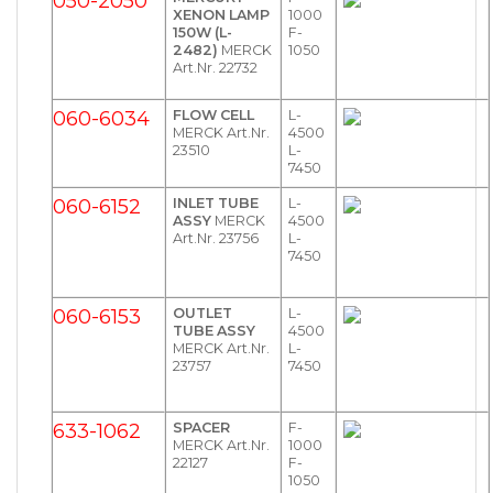
050-2050
XENON LAMP
1000
150W (L-
F-
2482)
MERCK
1050
Art.Nr. 22732
060-6034
FLOW CELL
L-
MERCK Art.Nr.
4500
23510
L-
7450
060-6152
INLET TUBE
L-
ASSY
MERCK
4500
Art.Nr. 23756
L-
7450
060-6153
OUTLET
L-
TUBE ASSY
4500
MERCK Art.Nr.
L-
23757
7450
633-1062
SPACER
F-
MERCK Art.Nr.
1000
22127
F-
1050