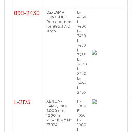
890-2430
D2-LAMP
L-
LONG-LIFE
4250
Replacement
L-
for 885-3570
7400
lamp
L-
7420
L-
7450
L-
7455
L-
2400
L-
2420
L-
2450
L-
2455
L-2175
XENON-
F-
LAMP, 180-
1000
2000 nm,
F-
1200 h
1050
MERCK Art.Nr.
F-
27024
1080
L-