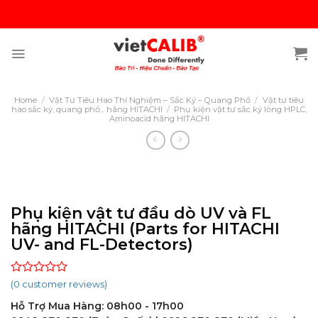
Skip
to
content
Home
/
Vật Tư Tiêu Hao Thí Nghiệm – Sắc Ký – Quang Phổ
/
Vật tư tiêu
hao sắc ký, quang phổ... hãng HITACHI
/
Phụ kiện vật tư sắc ký lỏng HPLC,
Aminoacid hãng HITACHI
Phụ kiện vật tư đầu dò UV và FL
hãng HITACHI (Parts for HITACHI
UV- and FL-Detectors)
Rated
(
0
customer reviews)
0
Hỗ Trợ Mua Hàng: 08h00 - 17h00
out
of