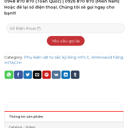
0948 870 870 (Toàn Quốc) | 0926 870 870 (Miền Nam)
5
Hoặc để lại số điện thoại, Chúng tôi sẽ gọi ngay cho
bạn!!!
Category:
Phụ kiện vật tư sắc ký lỏng HPLC, Aminoacid hãng
HITACHI
Thông tin sản phẩm
Catalog - Video