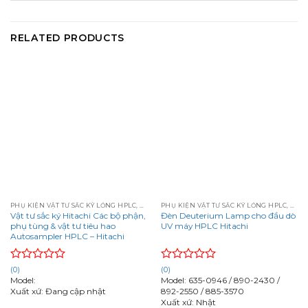
RELATED PRODUCTS
PHỤ KIỆN VẬT TƯ SẮC KÝ LỎNG HPLC, AMINOACID HÃNG HITACHI
PHỤ KIỆN VẬT TƯ SẮC KÝ LỎNG HPLC, AMINOACID HÃNG HITACHI
Vật tư sắc ký Hitachi Các bộ phận,
Đèn Deuterium Lamp cho đầu dò
phụ tùng & vật tư tiêu hao
UV máy HPLC Hitachi
Autosampler HPLC – Hitachi
Rated
Rated
(0)
(0)
0
0
Model:
Model: 635-0946 / 890-2430 /
out
out
Xuất xứ: Đang cập nhật
892-2550 / 885-3570
of
of
Xuất xứ: Nhật