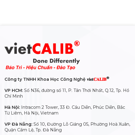
5
5
®
Công ty TNHH Khoa Học Công Nghệ 𝐯𝐢𝐞𝐭
𝐂𝐀𝐋𝐈𝐁
VP HCM:
Số N36, đường số 11, P. Tân Thới Nhất, Q.12, Tp. Hồ
Chí Minh
Hà Nội:
Intracom 2 Tower, 33 Đ. Cầu Diễn, Phúc Diễn, Bắc
Từ Liêm, Hà Nội, Vietnam
VP Đà Nẵng:
Số 10, Đường Lỗ Giáng 05, Phường Hoà Xuân,
Quận Cẩm Lệ, Tp. Đà Nẵng