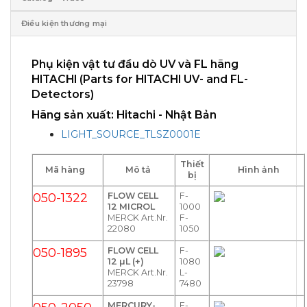
Điều kiện thương mại
Phụ kiện vật tư đầu dò UV và FL hãng
HITACHI (Parts for HITACHI UV- and FL-
Detectors)
Hãng sản xuất: Hitachi - Nhật Bản
LIGHT_SOURCE_TLSZ0001E
Thiết
Mã hàng
Mô tả
Hình ảnh
bị
050-1322
FLOW CELL
F-
12 MICROL
1000
MERCK Art.Nr.
F-
22080
1050
050-1895
FLOW CELL
F-
12 µL (+)
1080
MERCK Art.Nr.
L-
23798
7480
MERCURY-
F-