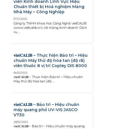
viên Kinh doanh Lĩnh Vực Hiệu
Chuẩn thiết bị Hoá nghiệm Mảng
Nhà Máy – Công Nghiệp
07/12/2025
Công ty TNHH khoa Học Công Nghệ vietCALIB
(www.vietcalib.vn) với mảng kinh doanh: Dịch
vụ ...
𝐯𝐢𝐞𝐭𝐂𝐀𝐋𝐈𝐁 – Thực hiện Bảo trì – Hiệu
chuẩn Máy thử độ hòa tan (độ rã)
viên thuốc 8 vị trí Copley DIS 8000
06/03/2025
𝐯𝐢𝐞𝐭𝐂𝐀𝐋𝐈𝐁 – Thực hiện Bảo trì – Hiệu chuẩn
Máy thử độ hòa tan (độ ...
𝐯𝐢𝐞𝐭𝐂𝐀𝐋𝐈𝐁 – Bảo trì – Hiệu chuẩn
máy quang phổ UV-VIS JASCO
V730
28/02/2025
𝐯𝐢𝐞𝐭𝐂𝐀𝐋𝐈𝐁 – Bảo trì – Hiệu chuẩn máy quang