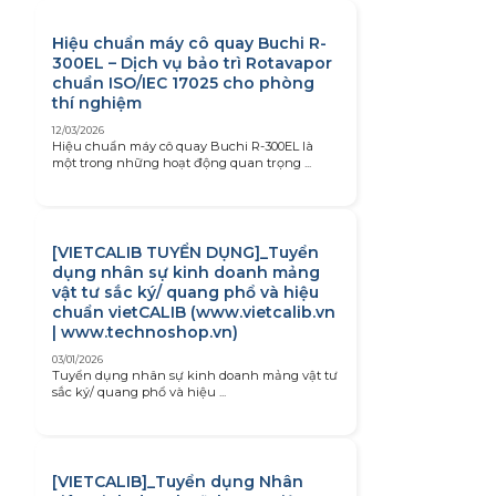
Hiệu chuẩn máy cô quay Buchi R-
300EL – Dịch vụ bảo trì Rotavapor
chuẩn ISO/IEC 17025 cho phòng
thí nghiệm
12/03/2026
Hiệu chuẩn máy cô quay Buchi R-300EL là
một trong những hoạt động quan trọng ...
[VIETCALIB TUYỂN DỤNG]_Tuyển
dụng nhân sự kinh doanh mảng
vật tư sắc ký/ quang phổ và hiệu
chuẩn vietCALIB (www.vietcalib.vn
| www.technoshop.vn)
03/01/2026
Tuyển dụng nhân sự kinh doanh mảng vật tư
sắc ký/ quang phổ và hiệu ...
[VIETCALIB]_Tuyển dụng Nhân