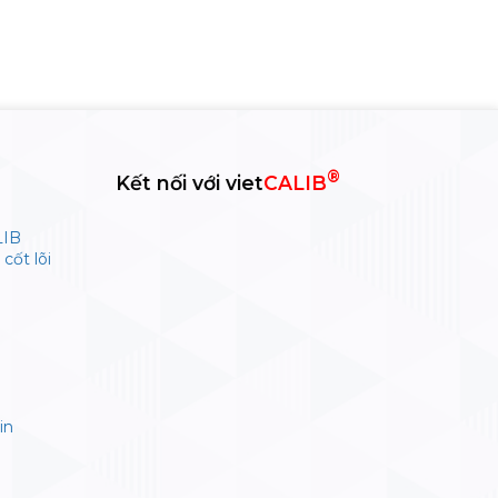
®
Kết nối với viet
CALIB
LIB
cốt lõi
in