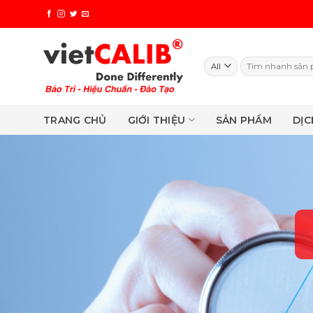
Skip
to
content
Search
for:
TRANG CHỦ
GIỚI THIỆU
SẢN PHẨM
DỊC