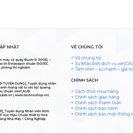
CẬP NHẬT
VỀ CHÚNG TÔI
+ Về chúng tôi
n máy cô quay Buchi R-300EL –
+ Sự khác biệt dịch vụ vietCA
ảo trì Rotavapor chuẩn ISO/IEC
 phòng thí nghiệm
+ Tầm nhìn – sứ mệnh – gía trị 
CHÍNH SÁCH
IB TUYỂN DỤNG]_Tuyển dụng nhân
oanh mảng vật tư sắc ký/ quang
+ Cách thức mua hàng
ệu chuẩn vietCALIB
calib.vn | www.technoshop.vn)
+ Chính sách giao hàng
+ Chính sách thanh toán
+ Chính sách bảo hành
B]_Tuyển dụng Nhân viên Kinh
+ Chính sách bảo mật thông t
h Vực Hiệu Chuẩn thiết bị Hoá
ảng Nhà Máy – Công Nghiệp