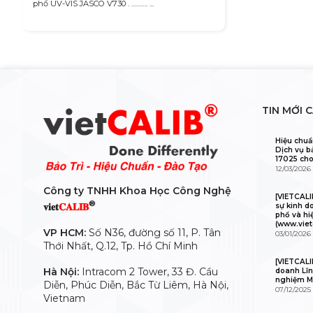
phổ UV-VIS JASCO V730 . ………. ...
TIN MỚI 
Hiệu chuẩ
Dịch vụ b
17025 cho
12/03/2026
Công ty TNHH Khoa Học Công Nghệ
[VIETCAL
®
𝐯𝐢𝐞𝐭
𝐂𝐀𝐋𝐈𝐁
sự kinh d
phổ và hi
(www.viet
VP HCM:
Số N36, đường số 11, P. Tân
03/01/2026
Thới Nhất, Q.12, Tp. Hồ Chí Minh
[VIETCALI
Hà Nội:
Intracom 2 Tower, 33 Đ. Cầu
doanh Lĩn
nghiệm M
Diễn, Phúc Diễn, Bắc Từ Liêm, Hà Nội,
07/12/2025
Vietnam