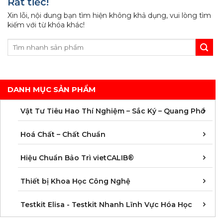
Rất tiếc!
Xin lỗi, nội dung bạn tìm hiện không khả dụng, vui lòng tìm
kiếm với từ khóa khác!
DANH MỤC SẢN PHẨM
C
C
M
V
V
V
V
V
V
V
V
V
Vật Tư Tiêu Hao Thí Nghiệm – Sắc Ký – Quang Phổ
C
C
C
C
C
C
C
M
Hoá Chất – Chất Chuẩn
Á
D
Đ
H
K
N
Q
T
Hiệu Chuẩn Bảo Trì vietCALIB®
C
K
T
Thiết bị Khoa Học Công Nghệ
K
K
K
K
K
K
K
K
K
K
K
K
Testkit Elisa - Testkit Nhanh Lĩnh Vực Hóa Học