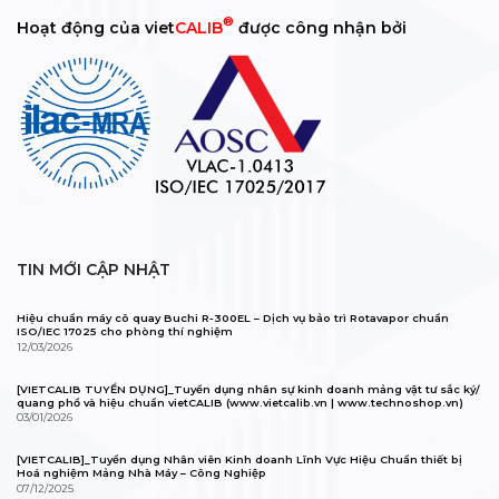
®
Hoạt động của viet
CALIB
được công nhận bởi
TIN MỚI CẬP NHẬT
Hiệu chuẩn máy cô quay Buchi R-300EL – Dịch vụ bảo trì Rotavapor chuẩn
ISO/IEC 17025 cho phòng thí nghiệm
12/03/2026
[VIETCALIB TUYỂN DỤNG]_Tuyển dụng nhân sự kinh doanh mảng vật tư sắc ký/
quang phổ và hiệu chuẩn vietCALIB (www.vietcalib.vn | www.technoshop.vn)
03/01/2026
[VIETCALIB]_Tuyển dụng Nhân viên Kinh doanh Lĩnh Vực Hiệu Chuẩn thiết bị
Hoá nghiệm Mảng Nhà Máy – Công Nghiệp
07/12/2025