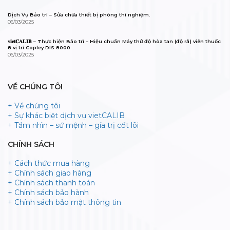
Dịch Vụ Bảo trì – Sửa chữa thiết bị phòng thí nghiệm.
06/03/2025
𝐯𝐢𝐞𝐭𝐂𝐀𝐋𝐈𝐁 – Thực hiện Bảo trì – Hiệu chuẩn Máy thử độ hòa tan (độ rã) viên thuốc
8 vị trí Copley DIS 8000
06/03/2025
VỀ CHÚNG TÔI
+ Về chúng tôi
+ Sự khác biệt dịch vụ vietCALIB
+ Tầm nhìn – sứ mệnh – gía trị cốt lõi
CHÍNH SÁCH
+ Cách thức mua hàng
+ Chính sách giao hàng
+ Chính sách thanh toán
+ Chính sách bảo hành
+ Chính sách bảo mật thông tin