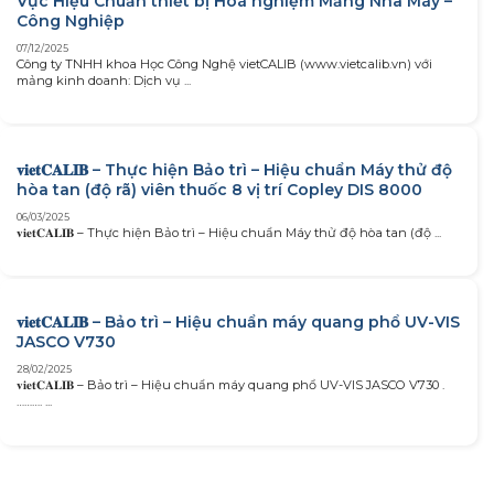
Vực Hiệu Chuẩn thiết bị Hoá nghiệm Mảng Nhà Máy –
Công Nghiệp
07/12/2025
Công ty TNHH khoa Học Công Nghệ vietCALIB (www.vietcalib.vn) với
mảng kinh doanh: Dịch vụ ...
𝐯𝐢𝐞𝐭𝐂𝐀𝐋𝐈𝐁 – Thực hiện Bảo trì – Hiệu chuẩn Máy thử độ
hòa tan (độ rã) viên thuốc 8 vị trí Copley DIS 8000
06/03/2025
𝐯𝐢𝐞𝐭𝐂𝐀𝐋𝐈𝐁 – Thực hiện Bảo trì – Hiệu chuẩn Máy thử độ hòa tan (độ ...
𝐯𝐢𝐞𝐭𝐂𝐀𝐋𝐈𝐁 – Bảo trì – Hiệu chuẩn máy quang phổ UV-VIS
JASCO V730
28/02/2025
𝐯𝐢𝐞𝐭𝐂𝐀𝐋𝐈𝐁 – Bảo trì – Hiệu chuẩn máy quang phổ UV-VIS JASCO V730 .
………. ...