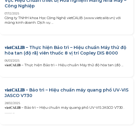
Vực Hiệu Chuẩn thiết bị Hoá nghiệm Mảng Nhà Máy –
Công Nghiệp
07/12/2025
Công ty TNHH khoa Học Công Nghệ vietCALIB (www.vietcalib.vn) với
mảng kinh doanh: Dịch vụ ...
𝐯𝐢𝐞𝐭𝐂𝐀𝐋𝐈𝐁 – Thực hiện Bảo trì – Hiệu chuẩn Máy thử độ
hòa tan (độ rã) viên thuốc 8 vị trí Copley DIS 8000
06/03/2025
𝐯𝐢𝐞𝐭𝐂𝐀𝐋𝐈𝐁 – Thực hiện Bảo trì – Hiệu chuẩn Máy thử độ hòa tan (độ ...
𝐯𝐢𝐞𝐭𝐂𝐀𝐋𝐈𝐁 – Bảo trì – Hiệu chuẩn máy quang phổ UV-VIS
JASCO V730
28/02/2025
𝐯𝐢𝐞𝐭𝐂𝐀𝐋𝐈𝐁 – Bảo trì – Hiệu chuẩn máy quang phổ UV-VIS JASCO V730 .
………. ...