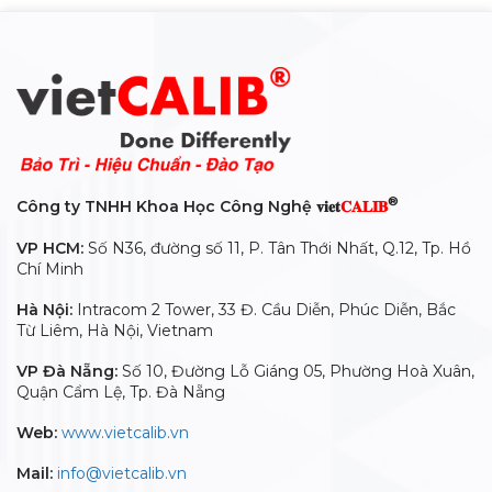
®
Công ty TNHH Khoa Học Công Nghệ 𝐯𝐢𝐞𝐭
𝐂𝐀𝐋𝐈𝐁
VP HCM:
Số N36, đường số 11, P. Tân Thới Nhất, Q.12, Tp. Hồ
Chí Minh
Hà Nội:
Intracom 2 Tower, 33 Đ. Cầu Diễn, Phúc Diễn, Bắc
Từ Liêm, Hà Nội, Vietnam
VP Đà Nẵng:
Số 10, Đường Lỗ Giáng 05, Phường Hoà Xuân,
Quận Cẩm Lệ, Tp. Đà Nẵng
Web:
www.vietcalib.vn
Mail:
info@vietcalib.vn