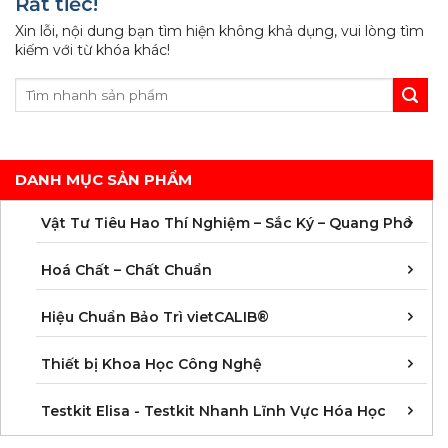
Rất tiếc!
Xin lỗi, nội dung bạn tìm hiện không khả dụng, vui lòng tìm
kiếm với từ khóa khác!
DANH MỤC SẢN PHẨM
C
C
M
V
V
V
V
V
V
V
V
V
Vật Tư Tiêu Hao Thí Nghiệm – Sắc Ký – Quang Phổ
C
C
C
C
C
C
C
M
Hoá Chất – Chất Chuẩn
Á
D
Đ
H
K
N
Q
T
Hiệu Chuẩn Bảo Trì vietCALIB®
C
K
T
Thiết bị Khoa Học Công Nghệ
K
K
K
K
K
K
K
K
K
K
K
K
Testkit Elisa - Testkit Nhanh Lĩnh Vực Hóa Học