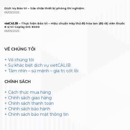
Dịch Vụ Bảo trì – Sửa chữa thiết bị phòng thí nghiệm.
06/03/2025
𝐯𝐢𝐞𝐭𝐂𝐀𝐋𝐈𝐁 – Thực hiện Bảo trì – Hiệu chuẩn Máy thử độ hòa tan (độ rã) viên thuốc
8 vị trí Copley DIS 8000
06/03/2025
VỀ CHÚNG TÔI
+ Về chúng tôi
+ Sự khác biệt dịch vụ vietCALIB
+ Tầm nhìn – sứ mệnh – gía trị cốt lõi
CHÍNH SÁCH
+ Cách thức mua hàng
+ Chính sách giao hàng
+ Chính sách thanh toán
+ Chính sách bảo hành
+ Chính sách bảo mật thông tin