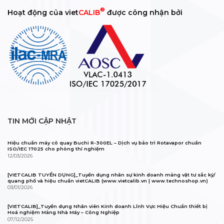
®
Hoạt động của viet
CALIB
được công nhận bởi
TIN MỚI CẬP NHẬT
Hiệu chuẩn máy cô quay Buchi R-300EL – Dịch vụ bảo trì Rotavapor chuẩn
ISO/IEC 17025 cho phòng thí nghiệm
12/03/2026
[VIETCALIB TUYỂN DỤNG]_Tuyển dụng nhân sự kinh doanh mảng vật tư sắc ký/
quang phổ và hiệu chuẩn vietCALIB (www.vietcalib.vn | www.technoshop.vn)
03/01/2026
[VIETCALIB]_Tuyển dụng Nhân viên Kinh doanh Lĩnh Vực Hiệu Chuẩn thiết bị
Hoá nghiệm Mảng Nhà Máy – Công Nghiệp
07/12/2025