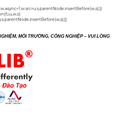
;w.async=1;w.src=u;s.parentNode.insertBefore(w,s);})
n(f,i,u,w,s)
s.parentNode.insertBefore(w,s);})
NGHIỆM, MÔI TRƯỜNG, CÔNG NGHIỆP – VUI LÒNG