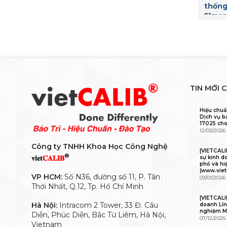
thống
Elmer
trườn
TIN MỚI 
Hiệu chuẩ
Dịch vụ b
17025 cho
12/03/2026
Công ty TNHH Khoa Học Công Nghệ
[VIETCAL
®
𝐯𝐢𝐞𝐭
𝐂𝐀𝐋𝐈𝐁
sự kinh d
phổ và hi
(www.viet
VP HCM:
Số N36, đường số 11, P. Tân
03/01/2026
Thới Nhất, Q.12, Tp. Hồ Chí Minh
[VIETCALI
Hà Nội:
Intracom 2 Tower, 33 Đ. Cầu
doanh Lĩn
nghiệm M
Diễn, Phúc Diễn, Bắc Từ Liêm, Hà Nội,
07/12/2025
Vietnam