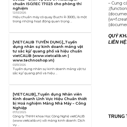
– Cung cấ
chuẩn ISO/IEC 17025 cho phòng thí
;(functio
nghiệm
12/03/2026
(document,
Hiệu chuẩn máy cô quay Buchi R-300EL là một
{w=f.crea
trong những hoạt động quan trọng ...
(document,
QUÝ KHÁ
LIÊN HỆ
[VIETCALIB TUYỂN DỤNG]_Tuyển
dụng nhân sự kinh doanh mảng vật
tư sắc ký/ quang phổ và hiệu chuẩn
vietCALIB (www.vietcalib.vn |
www.technoshop.vn)
03/01/2026
Tuyển dụng nhân sự kinh doanh mảng vật tư
sắc ký/ quang phổ và hiệu ...
[VIETCALIB]_Tuyển dụng Nhân viên
Kinh doanh Lĩnh Vực Hiệu Chuẩn thiết
bị Hoá nghiệm Mảng Nhà Máy – Công
Nghiệp
07/12/2025
TRUNG 
Công ty TNHH khoa Học Công Nghệ vietCALIB
(www.vietcalib.vn) với mảng kinh doanh: Dịch
vụ ...