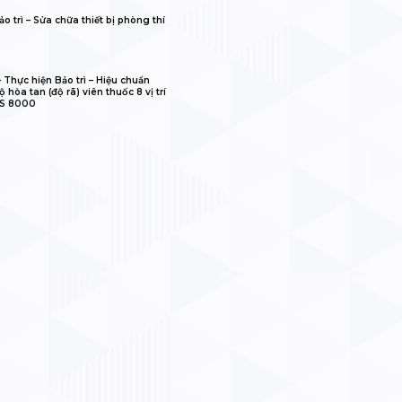
o trì – Sửa chữa thiết bị phòng thí
𝐋𝐈𝐁 – Thực hiện Bảo trì – Hiệu chuẩn
 hòa tan (độ rã) viên thuốc 8 vị trí
IS 8000