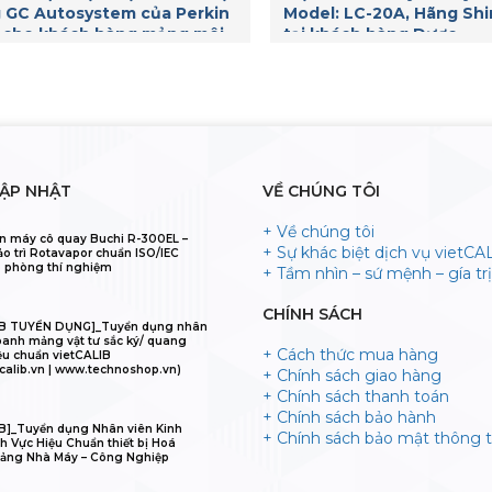
 GC Autosystem của Perkin
Model: LC-20A, Hãng Sh
 cho khách hàng mảng môi
tại khách hàng Dược.
g
CẬP NHẬT
VỀ CHÚNG TÔI
+ Về chúng tôi
n máy cô quay Buchi R-300EL –
+ Sự khác biệt dịch vụ vietCA
ảo trì Rotavapor chuẩn ISO/IEC
 phòng thí nghiệm
+ Tầm nhìn – sứ mệnh – gía trị 
CHÍNH SÁCH
IB TUYỂN DỤNG]_Tuyển dụng nhân
oanh mảng vật tư sắc ký/ quang
+ Cách thức mua hàng
ệu chuẩn vietCALIB
calib.vn | www.technoshop.vn)
+ Chính sách giao hàng
+ Chính sách thanh toán
+ Chính sách bảo hành
B]_Tuyển dụng Nhân viên Kinh
+ Chính sách bảo mật thông t
h Vực Hiệu Chuẩn thiết bị Hoá
ảng Nhà Máy – Công Nghiệp