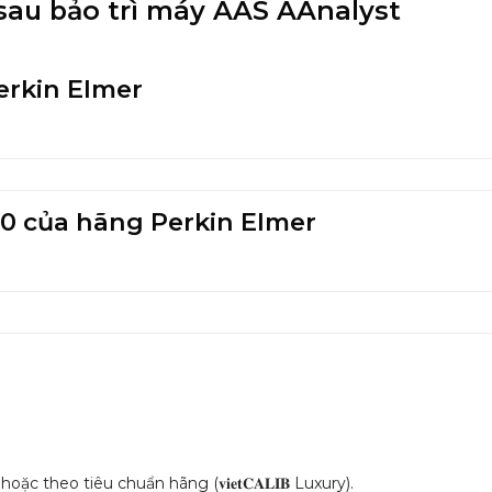
 tra sau bảo trì máy AAS AAnalyst
erkin Elmer
800 của hãng Perkin Elmer
rd) hoặc theo tiêu chuẩn hãng (𝐯𝐢𝐞𝐭𝐂𝐀𝐋𝐈𝐁 Luxury).