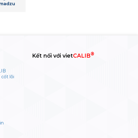
imadzu
®
Kết nối với viet
CALIB
LIB
cốt lõi
in