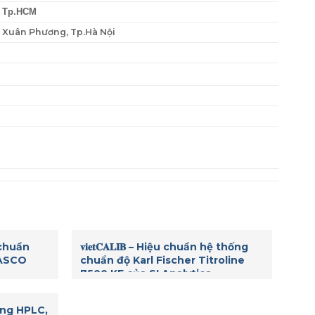
, Tp.HCM
P. Xuân Phương, Tp.Hà Nội
ệu chuẩn
𝐯𝐢𝐞𝐭𝐂𝐀𝐋𝐈𝐁 – Hiệu chuẩn hệ thống
JASCO
chuẩn độ Karl Fischer Titroline
7500 KF của SI Analytics.
ỏng HPLC,