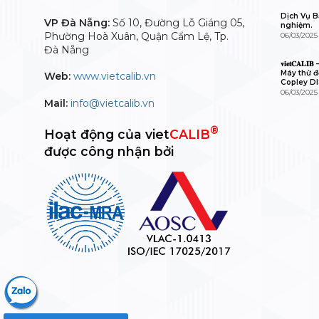
Dịch Vụ Bả
VP Đà Nẵng:
Số 10, Đường Lỗ Giáng 05,
nghiệm.
Phường Hoà Xuân, Quận Cẩm Lệ, Tp.
06/03/2025
Đà Nẵng
𝐯𝐢𝐞𝐭𝐂𝐀
Máy thử độ
Web:
www.vietcalib.vn
Copley D
06/03/2025
Mail:
info@vietcalib.vn
®
Hoạt động của viet
CALIB
được công nhận bởi