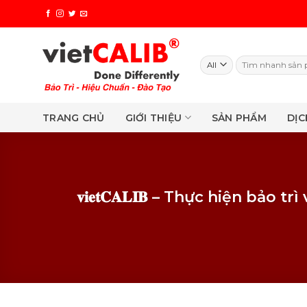
Skip
to
content
Search
for:
TRANG CHỦ
GIỚI THIỆU
SẢN PHẨM
DỊC
𝐯𝐢𝐞𝐭𝐂𝐀𝐋𝐈𝐁 – Thực hiện 