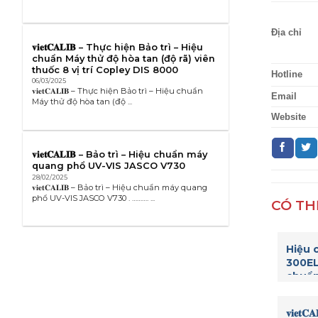
Địa chỉ
𝐯𝐢𝐞𝐭𝐂𝐀𝐋𝐈𝐁 – Thực hiện Bảo trì – Hiệu
chuẩn Máy thử độ hòa tan (độ rã) viên
thuốc 8 vị trí Copley DIS 8000
Hotline
06/03/2025
𝐯𝐢𝐞𝐭𝐂𝐀𝐋𝐈𝐁 – Thực hiện Bảo trì – Hiệu chuẩn
Email
Máy thử độ hòa tan (độ ...
Website
𝐯𝐢𝐞𝐭𝐂𝐀𝐋𝐈𝐁 – Bảo trì – Hiệu chuẩn máy
quang phổ UV-VIS JASCO V730
28/02/2025
𝐯𝐢𝐞𝐭𝐂𝐀𝐋𝐈𝐁 – Bảo trì – Hiệu chuẩn máy quang
phổ UV-VIS JASCO V730 . ………. ...
CÓ TH
Hiệu 
300EL
chuẩn
thí n
𝐯𝐢𝐞