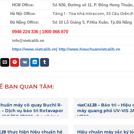
HCM Office:
Số N36, Đường số 11, P. Đông Hưng Thuận
Tầng 1 - Tòa nhà Intracom, 33 Cầu Diễn,
Hà Nội Office:
Đà Nẵng Office:
Số 10 Lỗ Giáng 5, P.Hòa Xuân, Tp.Đà Nẵng
0946 224 336 |
1900 066 870
info@vietcalib.vn
https://www.vietcalib.vn
|
http://www.hieuchuanvietcalib.vn
Ể BẠN QUAN TÂM:
chuẩn máy cô quay Buchi R-
𝐯𝐢𝐞𝐭𝐂𝐀𝐋𝐈𝐁 – Bảo trì – Hi
 – Dịch vụ bảo trì Rotavapor
máy quang phổ UV-VIS 
 ISO/IEC 17025 cho phòng
V730
ghiệm
𝐂𝐀𝐋𝐈𝐁 thực hiện hiệu chuẩn hệ
Hiệu chuẩn máy sắc ký l