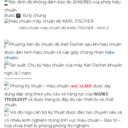
®
TRUNG TÂM HIÊU CHUẨN – KHOA HỌC CÔNG NGHỆ
viet
CALIB
HCM
Số N36, Đường số 11, P. Đông Hưng Thuận,
Office:
Tp.HCM
Tầng 1 - Tòa nhà Intracom, 33 Cầu Diễn,P.
Hà Nội
Địa chỉ
Xuân Phương, Tp.Hà Nội
Office:
Đà Nẵng
Số 10 Lỗ Giáng 5, P.Hòa Xuân, Tp.Đà Nẵng
Office:
0946 224 336 |
1900 066 870
Hotline