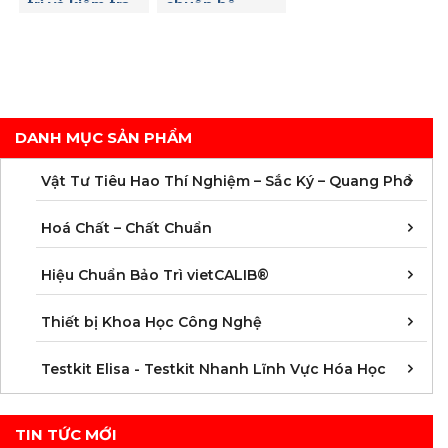
quan trọng ...
[VIETCALIB TUYỂN DỤNG]_Tuyển dụng nhân sự kinh doanh mảng vật
tư sắc ký/ quang phổ và hiệu chuẩn vietCALIB (www.vietcalib.vn |
www.technoshop.vn)
03/01/2026
Tuyển dụng nhân sự kinh doanh mảng vật tư sắc ký/ quang phổ và
hiệu ...
[VIETCALIB]_Tuyển dụng Nhân viên Kinh doanh Lĩnh Vực Hiệu Chuẩn
thiết bị Hoá nghiệm Mảng Nhà Máy – Công Nghiệp
07/12/2025
Công ty TNHH khoa Học Công Nghệ vietCALIB (www.vietcalib.vn) với
mảng kinh doanh: Dịch vụ ...
𝐯𝐢𝐞𝐭𝐂𝐀𝐋𝐈𝐁 – Thực hiện Bảo trì – Hiệu chuẩn Máy thử độ hòa tan (độ rã)
viên thuốc 8 vị trí Copley DIS 8000
06/03/2025
𝐯𝐢𝐞𝐭𝐂𝐀𝐋𝐈𝐁 – Thực hiện Bảo trì – Hiệu chuẩn Máy thử độ hòa tan (độ ...