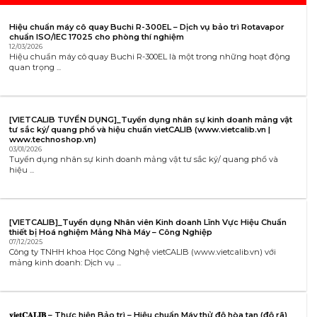
𝐯𝐢𝐞𝐭𝐂𝐀𝐋𝐈𝐁 – Bảo trì – Hiệu chuẩn máy quang phổ UV-VIS JASCO V730
28/02/2025
𝐯𝐢𝐞𝐭𝐂𝐀𝐋𝐈𝐁 – Bảo trì – Hiệu chuẩn máy quang phổ UV-VIS JASCO V730 .
………. ...
®
Công ty TNHH Khoa Học Công Nghệ 𝐯𝐢𝐞𝐭
𝐂𝐀𝐋𝐈𝐁
VP HCM:
Số N36, đường số 11, P. Tân Thới Nhất, Q.12, Tp. Hồ
Chí Minh
Hà Nội:
Intracom 2 Tower, 33 Đ. Cầu Diễn, Phúc Diễn, Bắc