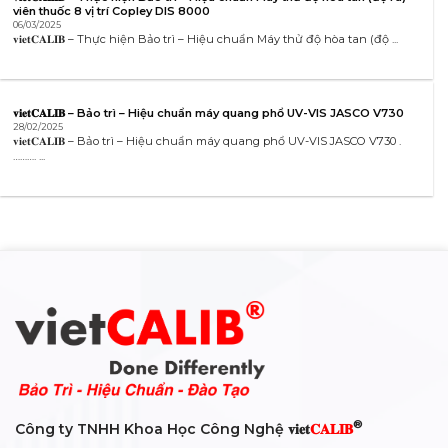
Từ Liêm, Hà Nội, Vietnam
VP Đà Nẵng:
Số 10, Đường Lỗ Giáng 05, Phường Hoà Xuân,
Quận Cẩm Lệ, Tp. Đà Nẵng
Web:
www.vietcalib.vn
Mail:
info@vietcalib.vn
®
Hoạt động của viet
CALIB
được công nhận bởi
TIN MỚI CẬP NHẬT
Hiệu chuẩn máy cô quay Buchi R-300EL – Dịch vụ bảo trì Rotavapor chuẩn