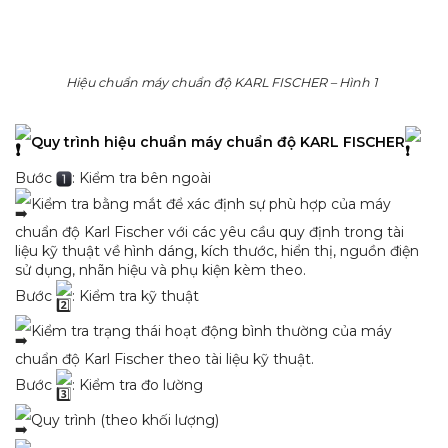
Hiệu chuẩn máy chuẩn độ KARL FISCHER – Hình 2
Phương tiện đo chuẩn độ Karl Fischer sau khi hiệu chuẩn
được dán tem hiệu chuẩn và cấp giấy chứng nhận
hiệu
chuẩn
.
Tần suất: Chu kỳ hiệu chuẩn của máy Karl Fischer khuyến
nghị là 1 năm.
———————
Phòng Kỹ thuật – Hiệu chuẩn
𝐯𝐢𝐞𝐭𝐂𝐀𝐋𝐈𝐁®
được xây
dựng đáp ứng theo yêu cầu về năng lực của
ISO/IEC
17025:2017
và được trang bị đầy đủ các thiết bị và chất
chuẩn.
Với đội ngũ cán bộ kỹ thuật được đào tạo chuyên sâu và
có nhiều kinh nghiệm trong lĩnh vực Hiệu chuẩn – Bảo trì –
Sửa chữa thiết bị phòng phòng thí nghiệm.
QUÝ KHÁCH CÓ NHU CẦU HIỆU CHUẨN – BẢO TRÌ
THIẾT BỊ THÍ NGHIỆM, MÔI TRƯỜNG, CÔNG NGHIỆP –
VUI LÒNG LIÊN HỆ: