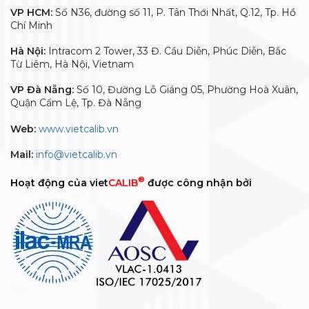
ISO/IEC 17025 cho phòng thí nghiệm
12/03/2026
[VIETCALIB TUYỂN DỤNG]_Tuyển dụng nhân sự kinh doanh mảng vật tư sắc ký/
quang phổ và hiệu chuẩn vietCALIB (www.vietcalib.vn | www.technoshop.vn)
03/01/2026
[VIETCALIB]_Tuyển dụng Nhân viên Kinh doanh Lĩnh Vực Hiệu Chuẩn thiết bị
Hoá nghiệm Mảng Nhà Máy – Công Nghiệp
07/12/2025
Dịch Vụ Bảo trì – Sửa chữa thiết bị phòng thí nghiệm.
06/03/2025
𝐯𝐢𝐞𝐭𝐂𝐀𝐋𝐈𝐁 – Thực hiện Bảo trì – Hiệu chuẩn Máy thử độ hòa tan (độ rã) viên thuốc
8 vị trí Copley DIS 8000
06/03/2025
VỀ CHÚNG TÔI
+ Về chúng tôi
+ Sự khác biệt dịch vụ vietCALIB
+ Tầm nhìn – sứ mệnh – gía trị cốt lõi
CHÍNH SÁCH