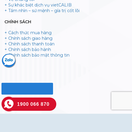
TRANG CHỦ
GIỚI THIỆU
SẢN PHẨM
DỊCH VỤ
THƯƠNG HIỆU
HỒ SƠ NĂNG LỰC
TIN TỨC
1900 066 870
Copyright 2026 ©
Vietcalib
. Bản quyền thuộc về Vietcalib