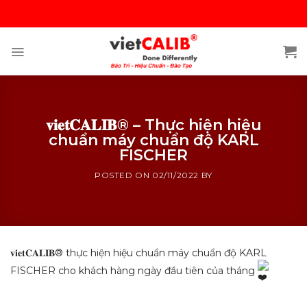
Skip
to
content
𝐯𝐢𝐞𝐭𝐂𝐀𝐋𝐈𝐁® – Thực hiện hiệu
chuẩn máy chuẩn độ KARL
FISCHER
POSTED ON
02/11/2022
BY
𝐯𝐢𝐞𝐭𝐂𝐀𝐋𝐈𝐁® thực hiện hiệu chuẩn máy chuẩn độ KARL
FISCHER cho khách hàng ngày đầu tiên của tháng
Hiệu chuẩn máy chuẩn độ KARL FISCHER – Hình 1