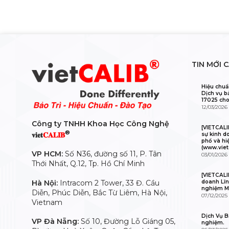
TIN MỚI 
Hiệu chuẩ
Dịch vụ b
17025 cho
12/03/2026
Công ty TNHH Khoa Học Công Nghệ
[VIETCAL
®
𝐯𝐢𝐞𝐭
𝐂𝐀𝐋𝐈𝐁
sự kinh d
phổ và hi
(www.viet
VP HCM:
Số N36, đường số 11, P. Tân
03/01/2026
Thới Nhất, Q.12, Tp. Hồ Chí Minh
[VIETCALI
Hà Nội:
Intracom 2 Tower, 33 Đ. Cầu
doanh Lĩn
nghiệm M
Diễn, Phúc Diễn, Bắc Từ Liêm, Hà Nội,
07/12/2025
Vietnam
Dịch Vụ Bả
VP Đà Nẵng:
Số 10, Đường Lỗ Giáng 05,
nghiệm.