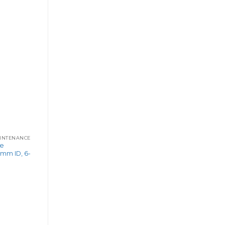
AINTENANCE
se
 mm ID, 6-
t