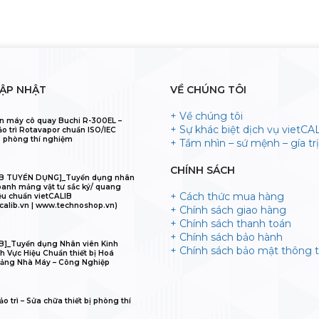
CẬP NHẬT
VỀ CHÚNG TÔI
+ Về chúng tôi
n máy cô quay Buchi R-300EL –
+ Sự khác biệt dịch vụ vietCA
ảo trì Rotavapor chuẩn ISO/IEC
 phòng thí nghiệm
+ Tầm nhìn – sứ mệnh – gía trị 
CHÍNH SÁCH
IB TUYỂN DỤNG]_Tuyển dụng nhân
oanh mảng vật tư sắc ký/ quang
+ Cách thức mua hàng
ệu chuẩn vietCALIB
calib.vn | www.technoshop.vn)
+ Chính sách giao hàng
+ Chính sách thanh toán
+ Chính sách bảo hành
B]_Tuyển dụng Nhân viên Kinh
+ Chính sách bảo mật thông t
h Vực Hiệu Chuẩn thiết bị Hoá
ảng Nhà Máy – Công Nghiệp
o trì – Sửa chữa thiết bị phòng thí