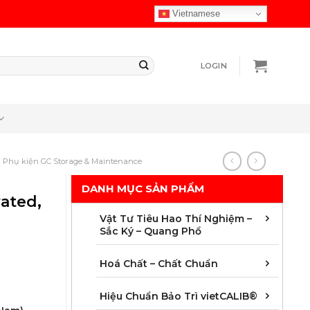
Vietnamese
LOGIN
Phụ kiện GC Storage & Maintenance
DANH MỤC SẢN PHẨM
ated,
Chuẩ
Cột 
Màng 
Vật t
Vật 
Vật 
Vật t
Vật t
Vật t
Vật t
Vật t
Vật t
Vật Tư Tiêu Hao Thí Nghiệm –
Sắc Ký – Quang Phổ
Chất
Chất
Chất
Chất
Chất
Chất
Chất 
Mẫu 
Hoá Chất – Chất Chuẩn
Áp s
Dung 
Độ dà
Hoá 
Khối
Nhiệ
Quan
Thời 
Hiệu Chuẩn Bảo Trì vietCALIB®