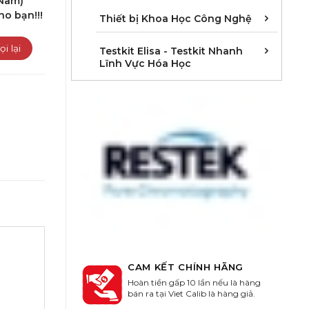
 Nam)
ho bạn!!!
Cân 
Khúc 
Thiết
Thiết bị Khoa Học Công Nghệ
Kit E
Kit E
Kit E
Kit E
Kit E
Kit E
Kit E
Kit E
Kit E
Kit E
Kit E
Kit E
Testkit Elisa - Testkit Nhanh
Lĩnh Vực Hóa Học
CAM KẾT CHÍNH HÃNG
Hoàn tiền gấp 10 lần nếu là hàng
bán ra tại Viet Calib là hàng giả.