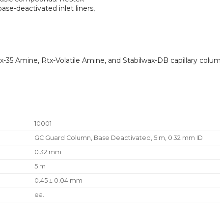
ase-deactivated inlet liners,
35 Amine, Rtx-Volatile Amine, and Stabilwax-DB capillary colum
10001
GC Guard Column, Base Deactivated, 5 m, 0.32 mm ID
0.32 mm
5 m
0.45 ± 0.04 mm
ea.