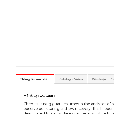
Thông tin sản phẩm
Catalog - Video
Điều kiện thư
Mô tả Cột GC Guard:
Chemists using guard columns in the analyses of 
observe peak tailing and low recovery. This happe
deactivated tubing surfaces can be adsorptive to