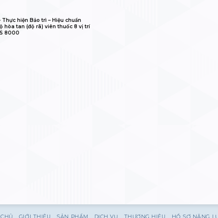
𝐋𝐈𝐁 – Thực hiện Bảo trì – Hiệu chuẩn
 hòa tan (độ rã) viên thuốc 8 vị trí
IS 8000
 CHỦ
GIỚI THIỆU
SẢN PHẨM
DỊCH VỤ
THƯƠNG HIỆU
HỒ SƠ NĂNG L