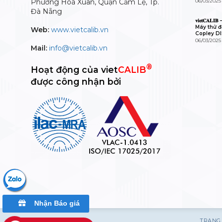
Phường Hoà Xuân, Quận Cẩm Lệ, Tp.
06/03/2025
Đà Nẵng
𝐯𝐢𝐞𝐭𝐂𝐀
Máy thử độ
Web:
www.vietcalib.vn
Copley D
06/03/2025
Mail:
info@vietcalib.vn
®
Hoạt động của viet
CALIB
được công nhận bởi
Nhận Báo giá
TRANG