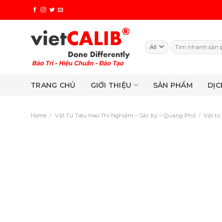
Skip
to
content
Search
for:
TRANG CHỦ
GIỚI THIỆU
SẢN PHẨM
DỊC
Home
/
Vật Tư Tiêu Hao Thí Nghiệm – Sắc Ký – Quang Phổ
/
Vật tư