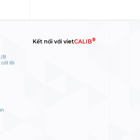
®
Kết nối với viet
CALIB
LIB
cốt lõi
in