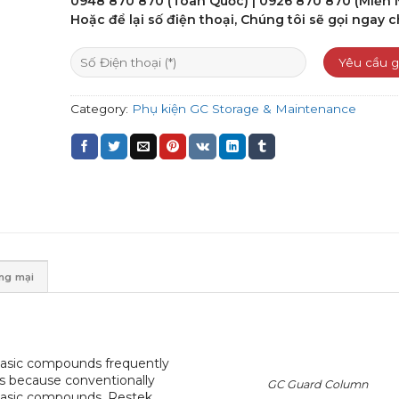
0948 870 870 (Toàn Quốc) | 0926 870 870 (Miền
Hoặc để lại số điện thoại, Chúng tôi sẽ gọi ngay c
Category:
Phụ kiện GC Storage & Maintenance
ơng mại
basic compounds frequently
ns because conventionally
GC Guard Column
 basic compounds. Restek