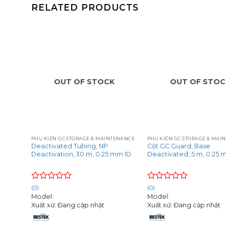
RELATED PRODUCTS
OUT OF STOCK
OUT OF STOC
+
+
TENANCE
PHỤ KIỆN GC STORAGE & MAINTENANCE
PHỤ KIỆN GC STORAGE & MAI
Deactivated Tubing, NP
Cột GC Guard, Base
mm ID
Deactivation, 30 m, 0.25 mm ID
Deactivated, 5 m, 0.25 
Rated
Rated
(0)
(0)
0
0
Model:
Model:
out
out
Xuất xứ: Đang cập nhật
Xuất xứ: Đang cập nhật
of
of
5
5