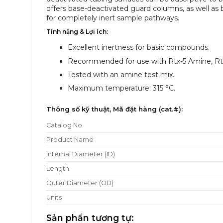
offers base-deactivated guard columns, as well as b
for completely inert sample pathways.
Tính năng & Lợi ích:
Excellent inertness for basic compounds.
Recommended for use with Rtx-5 Amine, Rtx-
Tested with an amine test mix.
Maximum temperature: 315 °C.
Thông số kỹ thuật, Mã đặt hàng (cat.#):
Catalog No.
Product Name
Internal Diameter (ID)
Length
Outer Diameter (OD)
Units
Sản phẩn tương tự: