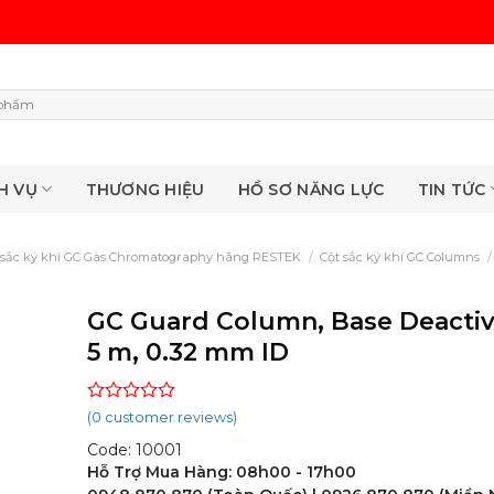
H VỤ
THƯƠNG HIỆU
HỒ SƠ NĂNG LỰC
TIN TỨC
 sắc ký khí GC Gas Chromatography hãng RESTEK
/
Cột sắc ký khí GC Columns
/
GC Guard Column, Base Deactiv
5 m, 0.32 mm ID
Rated
(
0
customer reviews)
0
Code: 10001
out
of
Hỗ Trợ Mua Hàng: 08h00 - 17h00
5