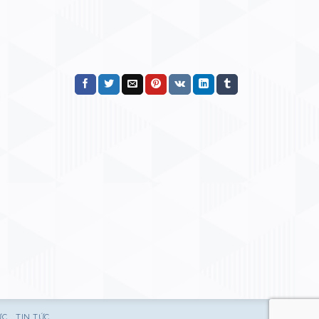
ỰC
TIN TỨC