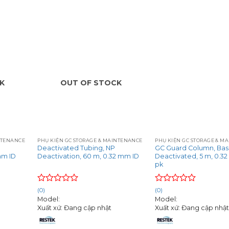
K
OUT OF STOCK
+
+
NTENANCE
PHỤ KIỆN GC STORAGE & MAINTENANCE
PHỤ KIỆN GC STORAGE & M
Deactivated Tubing, NP
GC Guard Column, Ba
mm ID
Deactivation, 60 m, 0.32 mm ID
Deactivated, 5 m, 0.32
pk
Rated
Rated
(0)
(0)
0
0
Model:
Model:
out
out
Xuất xứ: Đang cập nhật
Xuất xứ: Đang cập nhậ
of
of
5
5