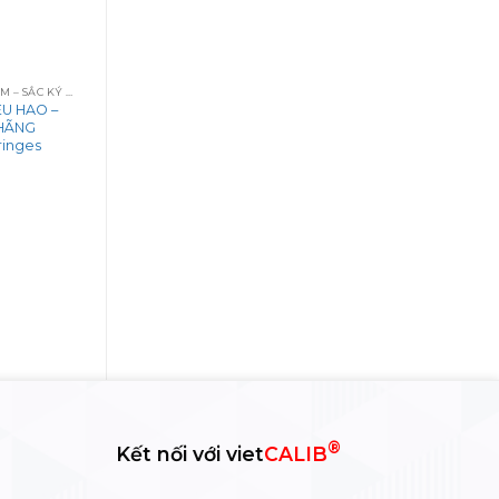
VẬT TƯ TIÊU HAO THÍ NGHIỆM – SẮC KÝ – QUANG PHỔ
ÊU HAO –
 HÃNG
ringes
t
®
Kết nối với viet
CALIB