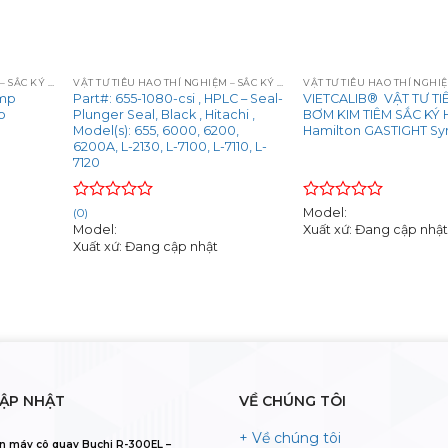
+
+
VẬT TƯ TIÊU HAO THÍ NGHIỆM – SẮC KÝ – QUANG PHỔ
VẬT TƯ TIÊU HAO THÍ NGHIỆM – SẮC KÝ – QUANG PHỔ
amp
Part#: 655-1080-csi , HPLC – Seal-
VIETCALIB® VẬT TƯ TI
o
Plunger Seal, Black , Hitachi ,
BƠM KIM TIÊM SẮC KÝ
Model(s): 655, 6000, 6200,
Hamilton GASTIGHT Sy
6200A, L-2130, L-7100, L-7110, L-
7120
Rated
Rated
Model:
(0)
0
0
Xuất xứ: Đang cập nhậ
Model:
out
out
Xuất xứ: Đang cập nhật
of
of
5
5
CẬP NHẬT
VỀ CHÚNG TÔI
+ Về chúng tôi
n máy cô quay Buchi R-300EL –