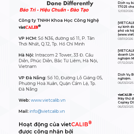
Dịch vụ b
17025 cho
12/03/2026
Công ty TNHH Khoa Học Công Nghệ
[VIETCAL
®
𝐯𝐢𝐞𝐭
𝐂𝐀𝐋𝐈𝐁
sự kinh d
phổ và hi
(www.viet
VP HCM:
Số N36, đường số 11, P. Tân
03/01/2026
Thới Nhất, Q.12, Tp. Hồ Chí Minh
[VIETCALI
Hà Nội:
Intracom 2 Tower, 33 Đ. Cầu
doanh Lĩn
nghiệm M
Diễn, Phúc Diễn, Bắc Từ Liêm, Hà Nội,
07/12/2025
Vietnam
Dịch Vụ Bả
VP Đà Nẵng:
Số 10, Đường Lỗ Giáng 05,
nghiệm.
Phường Hoà Xuân, Quận Cẩm Lệ, Tp.
06/03/2025
Đà Nẵng
𝐯𝐢𝐞𝐭𝐂𝐀
Máy thử độ
Web:
www.vietcalib.vn
Copley D
06/03/2025
Mail:
info@vietcalib.vn
®
Hoạt động của viet
CALIB
được công nhận bởi