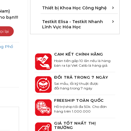
Cân 
Khúc 
Thiết
Thiết bị Khoa Học Công Nghệ
 Nam)
ho bạn!!!
Kit E
Kit E
Kit E
Kit E
Kit E
Kit E
Kit E
Kit E
Kit E
Kit E
Kit E
Kit E
Testkit Elisa - Testkit Nhanh
Lĩnh Vực Hóa Học
ang Phổ
CAM KẾT CHÍNH HÃNG
Hoàn tiền gấp 10 lần nếu là hàng
bán ra tại Viet Calib là hàng giả.
ĐỔI TRẢ TRONG 7 NGÀY
Sai mẫu, lỗi kỹ thuật được
đỗi hàng trong 7 ngày
FREESHIP TOÀN QUỐC
Hỗ trợ ship tối đa 50k. Cho đơn
hàng trên 1.000.000
GIÁ TỐT NHẤT THỊ
TRƯỜNG