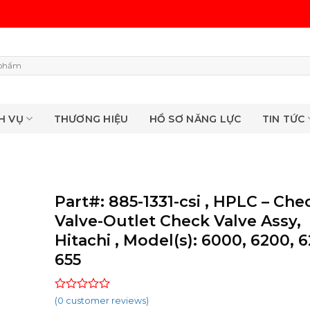
H VỤ
THƯƠNG HIỆU
HỒ SƠ NĂNG LỰC
TIN TỨC
Part#: 885-1331-csi , HPLC – Che
Valve-Outlet Check Valve Assy,
Hitachi , Model(s): 6000, 6200, 
655
Rated
(
0
customer reviews)