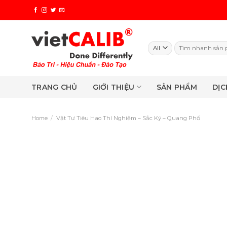
Skip
to
content
Search
for:
TRANG CHỦ
GIỚI THIỆU
SẢN PHẨM
DỊC
Home
/
Vật Tư Tiêu Hao Thí Nghiệm – Sắc Ký – Quang Phổ