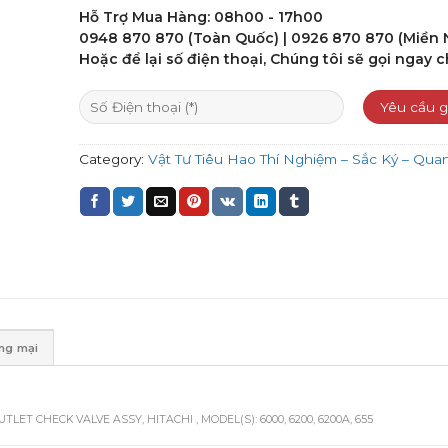
0
Hỗ Trợ Mua Hàng: 08h00 - 17h00
out
of
0948 870 870 (Toàn Quốc) | 0926 870 870 (Miền
5
Hoặc để lại số điện thoại, Chúng tôi sẽ gọi ngay c
Category:
Vật Tư Tiêu Hao Thí Nghiệm – Sắc Ký – Qu
ơng mại
UTLET CHECK VALVE ASSY, HITACHI , MODEL(S): 6000, 6200, 6200A, 655