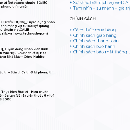
+ Sự khác biệt dịch vụ vietCA
ảo trì Rotavapor chuẩn ISO/IEC
 phòng thí nghiệm
+ Tầm nhìn – sứ mệnh – gía trị 
CHÍNH SÁCH
IB TUYỂN DỤNG]_Tuyển dụng nhân
oanh mảng vật tư sắc ký/ quang
+ Cách thức mua hàng
ệu chuẩn vietCALIB
calib.vn | www.technoshop.vn)
+ Chính sách giao hàng
+ Chính sách thanh toán
+ Chính sách bảo hành
B]_Tuyển dụng Nhân viên Kinh
+ Chính sách bảo mật thông t
h Vực Hiệu Chuẩn thiết bị Hoá
ảng Nhà Máy – Công Nghiệp
o trì – Sửa chữa thiết bị phòng thí
𝐋𝐈𝐁 – Thực hiện Bảo trì – Hiệu chuẩn
 hòa tan (độ rã) viên thuốc 8 vị trí
IS 8000