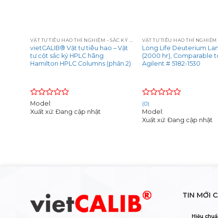
+
+
VẬT TƯ TIÊU HAO THÍ NGHIỆM – SẮC KÝ – QUANG PHỔ
VẬT TƯ TIÊU HAO THÍ NGHIỆM – SẮC KÝ – QUANG PHỔ
C –
vietCALIB® Vật tư tiêu hao – Vật
Long Life Deuterium L
tư cột sắc ký HPLC hãng
(2000 hr), Comparable t
del(s):
Hamilton HPLC Columns (phần 2)
Agilent # 5182-1530
2130,
Rated
Rated
Model:
(0)
0
0
Xuất xứ: Đang cập nhật
Model:
out
out
Xuất xứ: Đang cập nhật
of
of
5
5
TIN MỚI 
Hiệu chuẩ