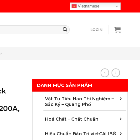
Vietnamese
LOGIN
DANH MỤC SẢN PHẨM
ck
Chuẩ
Cột 
Màng 
Vật t
Vật 
Vật 
Vật t
Vật t
Vật t
Vật t
Vật t
Vật t
Vật Tư Tiêu Hao Thí Nghiệm –
Sắc Ký – Quang Phổ
6200A,
Chất
Chất
Chất
Chất
Chất
Chất
Chất 
Mẫu 
Hoá Chất – Chất Chuẩn
Áp s
Dung 
Độ dà
Hoá 
Khối
Nhiệ
Quan
Thời 
Hiệu Chuẩn Bảo Trì vietCALIB®