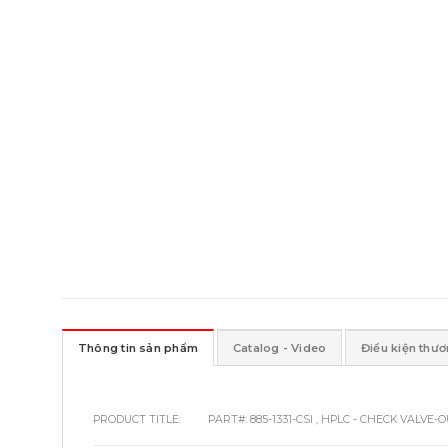
Thông tin sản phẩm
Catalog - Video
Điều kiện thư
PRODUCT TITLE:
PART#: 885-1331-CSI , HPLC - CHECK VALVE-O