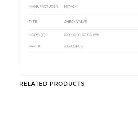
MANUFACTURER:
HITACHI
TYPE:
CHECK VALVE
MODEL(S):
6000, 6200, 6200A, 655
PART#:
885-1331-CSI
RELATED PRODUCTS