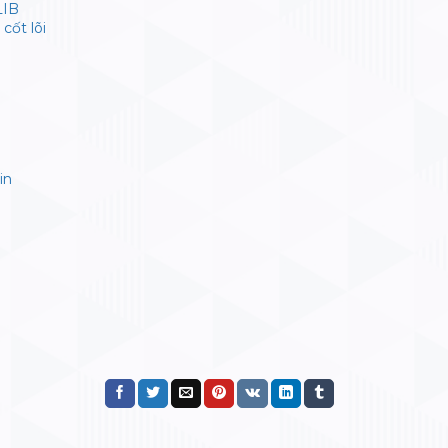
LIB
cốt lõi
in