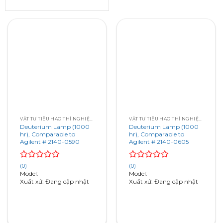
VẬT TƯ TIÊU HAO THÍ NGHIỆM – SẮC KÝ – QUANG PHỔ
VẬT TƯ TIÊU HAO THÍ NGHIỆM – SẮC KÝ – QUANG PHỔ
Deuterium Lamp (1000
Deuterium Lamp (1000
hr), Comparable to
hr), Comparable to
Agilent # 2140-0590
Agilent # 2140-0605
Rated
Rated
(0)
(0)
0
0
Model:
Model:
out
out
Xuất xứ: Đang cập nhật
Xuất xứ: Đang cập nhật
of
of
5
5