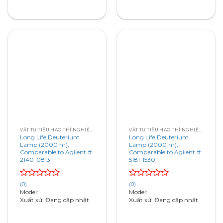
VẬT TƯ TIÊU HAO THÍ NGHIỆM – SẮC KÝ – QUANG PHỔ
VẬT TƯ TIÊU HAO THÍ NGHIỆM – SẮC KÝ – QUANG PHỔ
Long Life Deuterium
Long Life Deuterium
Lamp (2000 hr),
Lamp (2000 hr),
Comparable to Agilent #
Comparable to Agilent #
2140-0813
5181-1530
Rated
Rated
(0)
(0)
0
0
Model:
Model:
out
out
Xuất xứ: Đang cập nhật
Xuất xứ: Đang cập nhật
of
of
5
5