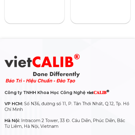
5
5
®
Công ty TNHH Khoa Học Công Nghệ 𝐯𝐢𝐞𝐭
𝐂𝐀𝐋𝐈𝐁
VP HCM:
Số N36, đường số 11, P. Tân Thới Nhất, Q.12, Tp. Hồ
Chí Minh
Hà Nội:
Intracom 2 Tower, 33 Đ. Cầu Diễn, Phúc Diễn, Bắc
Từ Liêm, Hà Nội, Vietnam