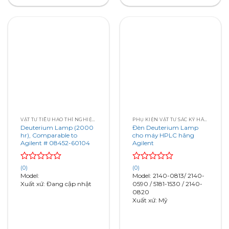
VẬT TƯ TIÊU HAO THÍ NGHIỆM – SẮC KÝ – QUANG PHỔ
PHỤ KIỆN VẬT TƯ SẮC KÝ HÃNG AGILENT
Deuterium Lamp (2000
Đèn Deuterium Lamp
hr), Comparable to
cho máy HPLC hãng
Agilent # 08452-60104
Agilent
Rated
Rated
(0)
(0)
0
0
Model:
Model: 2140-0813/ 2140-
out
out
Xuất xứ: Đang cập nhật
0590 / 5181-1530 / 2140-
of
of
0820
5
5
Xuất xứ: Mỹ