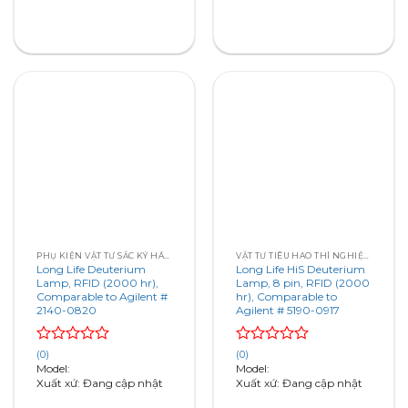
PHỤ KIỆN VẬT TƯ SẮC KÝ HÃNG AGILENT
VẬT TƯ TIÊU HAO THÍ NGHIỆM – SẮC KÝ – QUANG PHỔ
Long Life Deuterium
Long Life HiS Deuterium
Lamp, RFID (2000 hr),
Lamp, 8 pin, RFID (2000
Comparable to Agilent #
hr), Comparable to
2140-0820
Agilent # 5190-0917
Rated
Rated
(0)
(0)
0
0
Model:
Model:
out
out
Xuất xứ: Đang cập nhật
Xuất xứ: Đang cập nhật
of
of