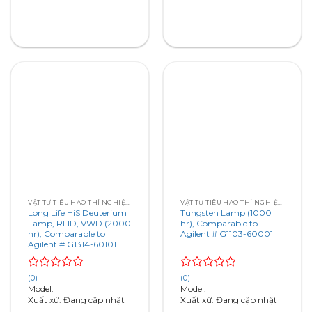
5
5
VẬT TƯ TIÊU HAO THÍ NGHIỆM – SẮC KÝ – QUANG PHỔ
VẬT TƯ TIÊU HAO THÍ NGHIỆM – SẮC KÝ – QUANG PHỔ
Long Life HiS Deuterium
Tungsten Lamp (1000
Lamp, RFID, VWD (2000
hr), Comparable to
hr), Comparable to
Agilent # G1103-60001
Agilent # G1314-60101
Rated
Rated
(0)
(0)
0
0
Model:
Model:
out
out
Xuất xứ: Đang cập nhật
Xuất xứ: Đang cập nhật
of
of