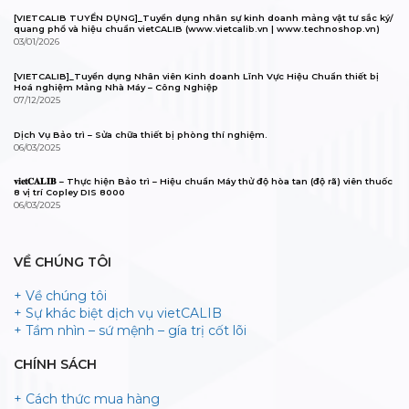
[VIETCALIB TUYỂN DỤNG]_Tuyển dụng nhân sự kinh doanh mảng vật tư sắc ký/
quang phổ và hiệu chuẩn vietCALIB (www.vietcalib.vn | www.technoshop.vn)
03/01/2026
[VIETCALIB]_Tuyển dụng Nhân viên Kinh doanh Lĩnh Vực Hiệu Chuẩn thiết bị
Hoá nghiệm Mảng Nhà Máy – Công Nghiệp
07/12/2025
Dịch Vụ Bảo trì – Sửa chữa thiết bị phòng thí nghiệm.
06/03/2025
𝐯𝐢𝐞𝐭𝐂𝐀𝐋𝐈𝐁 – Thực hiện Bảo trì – Hiệu chuẩn Máy thử độ hòa tan (độ rã) viên thuốc
8 vị trí Copley DIS 8000
06/03/2025
VỀ CHÚNG TÔI
+ Về chúng tôi
+ Sự khác biệt dịch vụ vietCALIB
+ Tầm nhìn – sứ mệnh – gía trị cốt lõi
CHÍNH SÁCH
+ Cách thức mua hàng