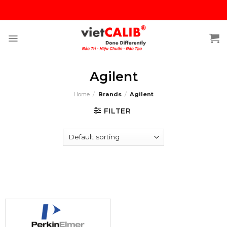
Skip
to
content
Agilent
Home
/
Brands
/
Agilent
FILTER