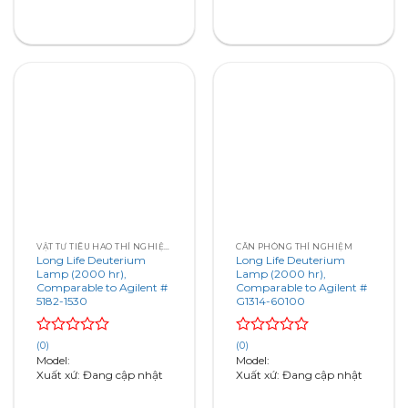
VẬT TƯ TIÊU HAO THÍ NGHIỆM – SẮC KÝ – QUANG PHỔ
CÂN PHÒNG THÍ NGHIỆM
Long Life Deuterium
Long Life Deuterium
Lamp (2000 hr),
Lamp (2000 hr),
Comparable to Agilent #
Comparable to Agilent #
5182-1530
G1314-60100
Rated
Rated
(0)
(0)
0
0
Model:
Model:
out
out
Xuất xứ: Đang cập nhật
Xuất xứ: Đang cập nhật
of
of
5
5