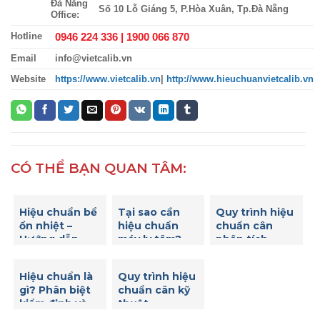
Đà Nẵng
Số 10 Lỗ Giáng 5, P.Hòa Xuân, Tp.Đà Nẵng
Office:
0946 224 336 |
1900 066 870
Hotline
Email
info@vietcalib.vn
Website
https://www.vietcalib.vn
|
http://www.hieuchuanvietcalib.vn
CÓ THỂ BẠN QUAN TÂM:
Hiệu chuẩn bể
Tại sao cần
Quy trình hiệu
ổn nhiệt –
hiệu chuẩn
chuẩn cân
Hướng dẫn
máy ly tâm?
phân tích
hiệu chuẩn bể
ổn nhiệt để
Hiệu chuẩn là
Quy trình hiệu
đảm bảo độ
gì? Phân biệt
chuẩn cân kỹ
chính xác của
kiểm định và
thuật
nhiệt độ
hiệu chuẩn