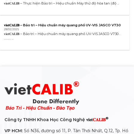
𝐯𝐢𝐞𝐭𝐂𝐀𝐋𝐈𝐁 – Thực hiện Bảo trì – Hiệu chuẩn Máy thử độ hòa tan (độ ...
𝐯𝐢𝐞𝐭𝐂𝐀𝐋𝐈𝐁 – Bảo trì – Hiệu chuẩn máy quang phổ UV-VIS JASCO V730
28/02/2025
𝐯𝐢𝐞𝐭𝐂𝐀𝐋𝐈𝐁 – Bảo trì – Hiệu chuẩn máy quang phổ UV-VIS JASCO V730 .
………. ...
®
Công ty TNHH Khoa Học Công Nghệ 𝐯𝐢𝐞𝐭
𝐂𝐀𝐋𝐈𝐁
VP HCM:
Số N36, đường số 11, P. Tân Thới Nhất, Q.12, Tp. Hồ