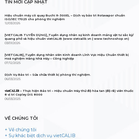
TIN MỚI CẬP NHẬT
Hiệu chuẩn máy cô quay Buchi R-300EL – Dịch vụ bảo trì Rotavapor chuẩn
ISO/IEC 17025 cho phòng thí nghiệm
12/03/2026
[VIETCALIB TUYỂN DỤNG]_Tuyển dụng nhân sự kinh doanh mảng vật tư sắc ký/
quang phổ và hiệu chuẩn vietCALIB (www.vietcalib.vn | www.technoshop.vn)
03/01/2026
[VIETCALIB]_Tuyển dụng Nhân viên Kinh doanh Lĩnh Vực Hiệu Chuẩn thiết bị
Hoá nghiệm Mảng Nhà Máy – Công Nghiệp
07/12/2025
Dịch Vụ Bảo trì – Sửa chữa thiết bị phòng thí nghiệm.
06/03/2025
𝐯𝐢𝐞𝐭𝐂𝐀𝐋𝐈𝐁 – Thực hiện Bảo trì – Hiệu chuẩn Máy thử độ hòa tan (độ rã) viên thuốc
8 vị trí Copley DIS 8000
06/03/2025
VỀ CHÚNG TÔI
+ Về chúng tôi
+ Sự khác biệt dịch vụ vietCALIB