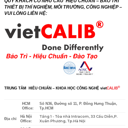
QUÝ KHÁCH CÓ NHU CẦU HIỆU CHUẨN – BẢO TRÌ
THIẾT BỊ THÍ NGHIỆM, MÔI TRƯỜNG, CÔNG NGHIỆP –
VUI LÒNG LIÊN HỆ:
®
TRUNG TÂM HIÊU CHUẨN – KHOA HỌC CÔNG NGHỆ
viet
CALIB
HCM
Số N36, Đường số 11, P. Đông Hưng Thuận,
Office:
Tp.HCM
Tầng 1 - Tòa nhà Intracom, 33 Cầu Diễn,P.
Hà Nội
Địa chỉ
Xuân Phương, Tp.Hà Nội
Office: