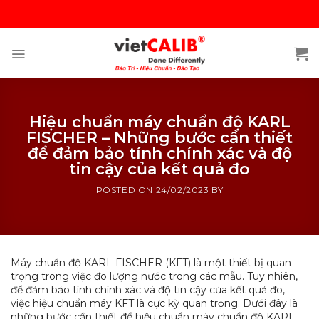
Skip
to
content
Hiệu chuẩn máy chuẩn độ KARL
FISCHER – Những bước cần thiết
để đảm bảo tính chính xác và độ
tin cậy của kết quả đo
POSTED ON
24/02/2023
BY
Máy chuẩn độ KARL FISCHER (KFT) là một thiết bị quan
trọng trong việc đo lượng nước trong các mẫu. Tuy nhiên,
để đảm bảo tính chính xác và độ tin cậy của kết quả đo,
việc hiệu chuẩn máy KFT là cực kỳ quan trọng. Dưới đây là
những bước cần thiết để hiệu chuẩn máy chuẩn độ KARL