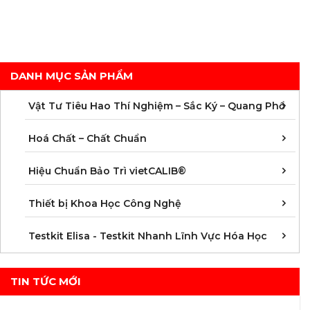
DANH MỤC SẢN PHẨM
C
C
M
V
V
V
V
V
V
V
V
V
Vật Tư Tiêu Hao Thí Nghiệm – Sắc Ký – Quang Phổ
C
C
C
C
C
C
C
M
Hoá Chất – Chất Chuẩn
Á
D
Đ
H
K
N
Q
T
Hiệu Chuẩn Bảo Trì vietCALIB®
C
K
T
Thiết bị Khoa Học Công Nghệ
K
K
K
K
K
K
K
K
K
K
K
K
Testkit Elisa - Testkit Nhanh Lĩnh Vực Hóa Học
TIN TỨC MỚI