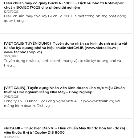
Hiệu chuẩn máy cô quay Buchi R-300EL – Dịch vụ bảo trì Rotavapor
chuẩn ISO/IEC 17025 cho phòng thí nghiệm
12/03/2026
Hiệu chuẩn máy cô quay Buchi R-300EL là một trong những hoạt động
quan trọng ...
[VIETCALIB TUYỂN DỤNG]_Tuyển dụng nhân sự kinh doanh mảng vật
tư sắc ký/ quang phổ và hiệu chuẩn vietCALIB (www.vietcalib.vn |
www.technoshop.vn)
03/01/2026
Tuyển dụng nhân sự kinh doanh mảng vật tư sắc ký/ quang phổ và
hiệu ...
[VIETCALIB]_Tuyển dụng Nhân viên Kinh doanh Lĩnh Vực Hiệu Chuẩn
thiết bị Hoá nghiệm Mảng Nhà Máy – Công Nghiệp
07/12/2025
Công ty TNHH khoa Học Công Nghệ vietCALIB (www.vietcalib.vn) với
mảng kinh doanh: Dịch vụ ...
𝐯𝐢𝐞𝐭𝐂𝐀𝐋𝐈𝐁 – Thực hiện Bảo trì – Hiệu chuẩn Máy thử độ hòa tan (độ rã)
viên thuốc 8 vị trí Copley DIS 8000
06/03/2025