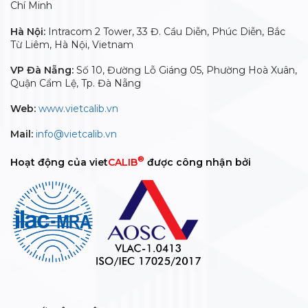
Chí Minh
Hà Nội:
Intracom 2 Tower, 33 Đ. Cầu Diễn, Phúc Diễn, Bắc
Từ Liêm, Hà Nội, Vietnam
VP Đà Nẵng:
Số 10, Đường Lỗ Giáng 05, Phường Hoà Xuân,
Quận Cẩm Lệ, Tp. Đà Nẵng
Web:
www.vietcalib.vn
Mail:
info@vietcalib.vn
®
Hoạt động của viet
CALIB
được công nhận bởi