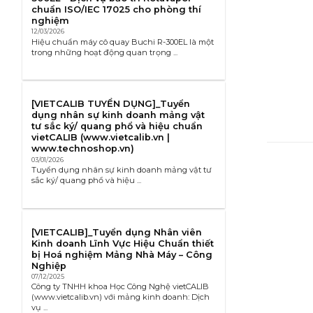
chuẩn ISO/IEC 17025 cho phòng thí
nghiệm
12/03/2026
Hiệu chuẩn máy cô quay Buchi R-300EL là một
trong những hoạt động quan trọng ...
[VIETCALIB TUYỂN DỤNG]_Tuyển
dụng nhân sự kinh doanh mảng vật
tư sắc ký/ quang phổ và hiệu chuẩn
vietCALIB (www.vietcalib.vn |
www.technoshop.vn)
03/01/2026
Tuyển dụng nhân sự kinh doanh mảng vật tư
sắc ký/ quang phổ và hiệu ...
[VIETCALIB]_Tuyển dụng Nhân viên
Kinh doanh Lĩnh Vực Hiệu Chuẩn thiết
bị Hoá nghiệm Mảng Nhà Máy – Công
Nghiệp
07/12/2025
Công ty TNHH khoa Học Công Nghệ vietCALIB
(www.vietcalib.vn) với mảng kinh doanh: Dịch
vụ ...