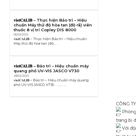
𝐯𝐢𝐞𝐭𝐂𝐀𝐋𝐈𝐁 – Thực hiện Bảo trì – Hiệu
chuẩn Máy thử độ hòa tan (độ rã) viên
thuốc 8 vị trí Copley DIS 8000
06/03/2025
𝐯𝐢𝐞𝐭𝐂𝐀𝐋𝐈𝐁 – Thực hiện Bảo trì – Hiệu chuẩn
Máy thử độ hòa tan (độ ...
𝐯𝐢𝐞𝐭𝐂𝐀𝐋𝐈𝐁 – Bảo trì – Hiệu chuẩn máy
quang phổ UV-VIS JASCO V730
28/02/2025
𝐯𝐢𝐞𝐭𝐂𝐀𝐋𝐈𝐁 – Bảo trì – Hiệu chuẩn máy quang
phổ UV-VIS JASCO V730 . ………. ...
CÔNG TY 
Phòng K
trang bị 
Với độ