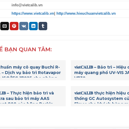
info@vietcalib.vn
https://www.vietcalib.vn
|
http://www.hieuchuanvietcalib.vn
Ể BẠN QUAN TÂM:
chuẩn máy cô quay Buchi R-
𝐯𝐢𝐞𝐭𝐂𝐀𝐋𝐈𝐁 – Bảo trì – Hi
 – Dịch vụ bảo trì Rotavapor
máy quang phổ UV-VIS 
 ISO/IEC 17025 cho phòng
V730
ghiệm
𝐂𝐀𝐋𝐈𝐁 – Thực hiện bảo trì và
𝐯𝐢𝐞𝐭𝐂𝐀𝐋𝐈𝐁 thực hiện hi
tra sau bảo trì máy AAS
thống GC Autosystem củ
yst 800 của hãng Perkin
Elmer cho khách hàng m
trường