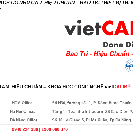
CH CÓ NHU CẦU HIỆU CHUẨN – BẢO TRÌ THIẾT BỊ THÍ 
:
®
TÂM HIÊU CHUẨN – KHOA HỌC CÔNG NGHỆ
viet
CALIB
HCM Office:
Số N36, Đường số 11, P. Đông Hưng Thuận
Tầng 1 - Tòa nhà Intracom, 33 Cầu Diễn,
Hà Nội Office:
Đà Nẵng Office:
Số 10 Lỗ Giáng 5, P.Hòa Xuân, Tp.Đà Nẵng
0946 224 336 |
1900 066 870