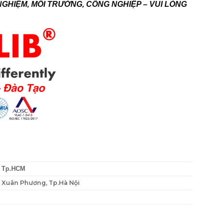
NGHIỆM, MÔI TRƯỜNG, CÔNG NGHIỆP – VUI LÒNG
, Tp.HCM
P. Xuân Phương, Tp.Hà Nội