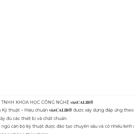
TNHH KHOA HỌC CÔNG NGHỆ 𝐯𝐢𝐞𝐭𝐂𝐀𝐋𝐈𝐁®
ỹ thuật – Hiệu chuẩn 𝐯𝐢𝐞𝐭𝐂𝐀𝐋𝐈𝐁® được xây dựng đáp ứng t
đầy đủ các thiết bị và chất chuẩn.
i ngũ cán bộ kỹ thuật được đào tạo chuyên sâu và có nhiều kinh 