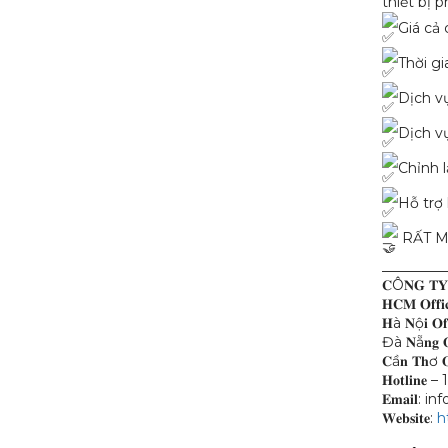
thiết bị 
Giá cả
Thời g
Dịch v
Dịch v
Chỉnh l
Hỗ trợ 
RẤT M
_________
𝐂Ô𝐍𝐆 𝐓𝐘
𝐇𝐂𝐌 𝐎
𝐇à 𝐍ộ𝐢 
Đà 𝐍ẵ𝐧
𝐂ầ𝐧 𝐓𝐡
𝐇𝐨𝐭𝐥𝐢𝐧
𝐄𝐦𝐚𝐢𝐥:
𝐖𝐞𝐛𝐬𝐢𝐭𝐞:
h