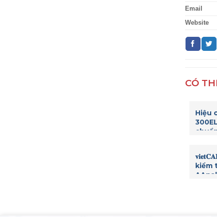
Email
Website
CÓ TH
Hiệu 
300EL
chuẩn
thí n
𝐯𝐢𝐞
kiểm 
AAnal
Elmer