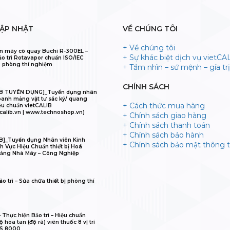
CẬP NHẬT
VỀ CHÚNG TÔI
+ Về chúng tôi
n máy cô quay Buchi R-300EL –
+ Sự khác biệt dịch vụ vietCA
ảo trì Rotavapor chuẩn ISO/IEC
 phòng thí nghiệm
+ Tầm nhìn – sứ mệnh – gía trị 
CHÍNH SÁCH
IB TUYỂN DỤNG]_Tuyển dụng nhân
oanh mảng vật tư sắc ký/ quang
+ Cách thức mua hàng
ệu chuẩn vietCALIB
calib.vn | www.technoshop.vn)
+ Chính sách giao hàng
+ Chính sách thanh toán
+ Chính sách bảo hành
B]_Tuyển dụng Nhân viên Kinh
+ Chính sách bảo mật thông t
h Vực Hiệu Chuẩn thiết bị Hoá
ảng Nhà Máy – Công Nghiệp
o trì – Sửa chữa thiết bị phòng thí
𝐋𝐈𝐁 – Thực hiện Bảo trì – Hiệu chuẩn
 hòa tan (độ rã) viên thuốc 8 vị trí
IS 8000