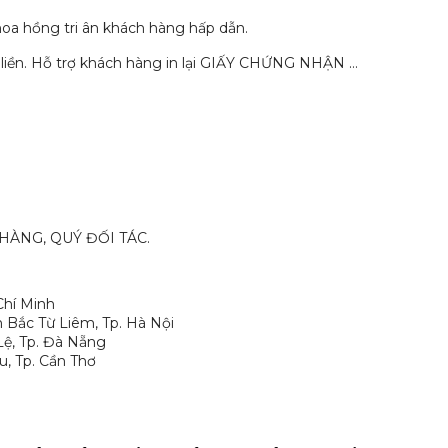
hoa hồng tri ân khách hàng hấp dẫn.
 liền. Hỗ trợ khách hàng in lại GIẤY CHỨNG NHẬN …
ÀNG, QUÝ ĐỐI TÁC.
 Chí Minh
uận Bắc Từ Liêm, Tp. Hà Nội
 Lệ, Tp. Đà Nẵng
ều, Tp. Cần Thơ