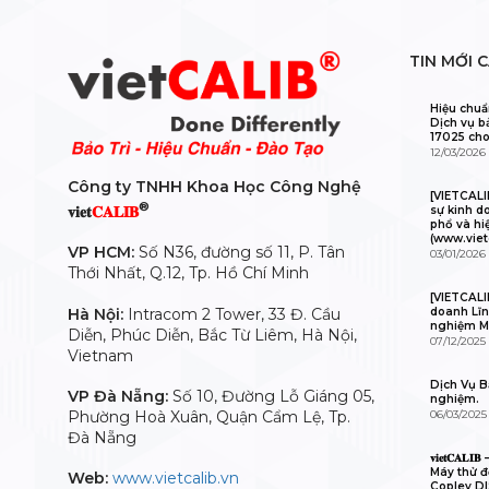
TIN MỚI 
Hiệu chuẩ
Dịch vụ b
17025 cho
12/03/2026
Công ty TNHH Khoa Học Công Nghệ
[VIETCAL
®
𝐯𝐢𝐞𝐭
𝐂𝐀𝐋𝐈𝐁
sự kinh d
phổ và hi
(www.viet
VP HCM:
Số N36, đường số 11, P. Tân
03/01/2026
Thới Nhất, Q.12, Tp. Hồ Chí Minh
[VIETCALI
Hà Nội:
Intracom 2 Tower, 33 Đ. Cầu
doanh Lĩn
nghiệm M
Diễn, Phúc Diễn, Bắc Từ Liêm, Hà Nội,
07/12/2025
Vietnam
Dịch Vụ Bả
VP Đà Nẵng:
Số 10, Đường Lỗ Giáng 05,
nghiệm.
Phường Hoà Xuân, Quận Cẩm Lệ, Tp.
06/03/2025
Đà Nẵng
𝐯𝐢𝐞𝐭𝐂𝐀
Máy thử độ
Web:
www.vietcalib.vn
Copley D