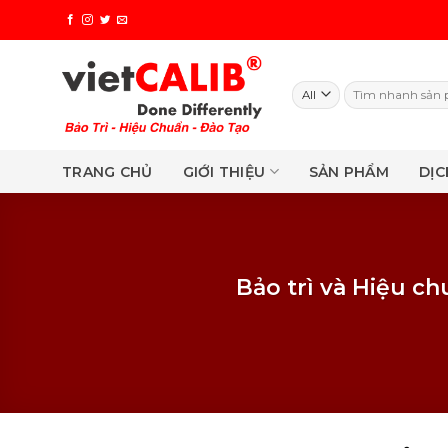
Skip
to
content
Search
for:
TRANG CHỦ
GIỚI THIỆU
SẢN PHẨM
DỊC
Bảo trì và Hiệu c