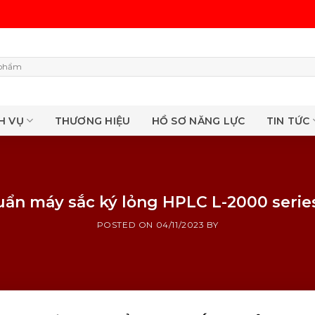
H VỤ
THƯƠNG HIỆU
HỒ SƠ NĂNG LỰC
TIN TỨC
huẩn máy sắc ký lỏng HPLC L-2000 series
POSTED ON
04/11/2023
BY