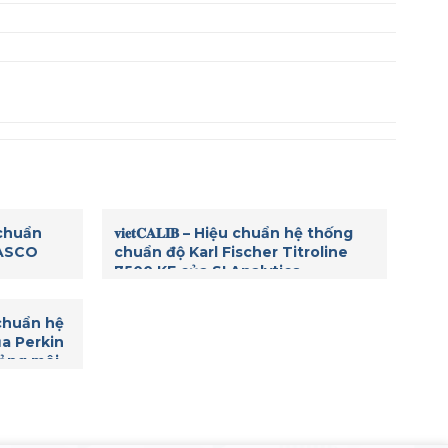
ệu chuẩn
𝐯𝐢𝐞𝐭𝐂𝐀𝐋𝐈𝐁 – Hiệu chuẩn hệ thống
JASCO
chuẩn độ Karl Fischer Titroline
7500 KF của SI Analytics.
ệu chuẩn hệ
a Perkin
ảng môi