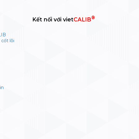
®
Kết nối với viet
CALIB
LIB
cốt lõi
in