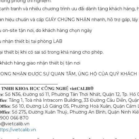
phòng phòng thí nghiệm.
 cạnh tranh và nhiều chương trình ưu đãi dành tặng khách hàng, 
ian hiệu chuẩn và cấp GIẤY CHỨNG NHẬN nhanh, hỗ trợ gấp, lấy
ụ on-site tận nơi, do khách hàng chọn ngày
ụ nhận thiết bị tại phòng LAB
ại thiết bị khi có sai số trong khả năng cho phép.
khách hàng giao nhận thiết bị tận nơi
ONG NHẬN ĐƯỢC SỰ QUAN TÂM, ỦNG HỘ CỦA QUÝ KHÁCH H
___________________________
 𝐓𝐍𝐇𝐇 𝐊𝐇𝐎𝐀 𝐇Ọ𝐂 𝐂Ô𝐍𝐆 𝐍𝐆𝐇Ệ 𝐯𝐢𝐞𝐭𝐂𝐀𝐋𝐈𝐁®
𝐟𝐢𝐜𝐞: Số N36, Đường số 11, Phường Tân Thới Nhất, Quận 12, Tp. Hồ
𝐎𝐟𝐟𝐢𝐜𝐞: Tầng 1, Toà nhà Intracom Building, 33 Đường Cầu Diễn, Q
 𝐎𝐟𝐟𝐢𝐜𝐞: Số 10, Đường Lỗ Giáng 05, Phường Hoà Xuân, Quận Cẩm
ơ 𝐎𝐟𝐟𝐢𝐜𝐞: Số 275, Đường Xuân Thuỷ, Phường An Bình, Quận Ninh Ki
𝐞 – 1900 066 870
 info@vietcalib.vn
ttps://vietcalib.vn