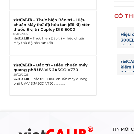
CÓ TH
𝐯𝐢𝐞𝐭𝐂𝐀𝐋𝐈𝐁 – Thực hiện Bảo trì – Hiệu
chuẩn Máy thử độ hòa tan (độ rã) viên
thuốc 8 vị trí Copley DIS 8000
Hiệu 
06/03/2025
𝐯𝐢𝐞𝐭𝐂𝐀𝐋𝐈𝐁 – Thực hiện Bảo trì – Hiệu chuẩn
300EL
Máy thử độ hòa tan (độ ...
chuẩn
thí n
𝐯𝐢𝐞
𝐯𝐢𝐞𝐭𝐂𝐀𝐋𝐈𝐁 – Bảo trì – Hiệu chuẩn máy
kiểm 
quang phổ UV-VIS JASCO V730
AAnal
28/02/2025
Elmer
𝐯𝐢𝐞𝐭𝐂𝐀𝐋𝐈𝐁 – Bảo trì – Hiệu chuẩn máy quang
phổ UV-VIS JASCO V730 . ………. ...
TIN MỚI 