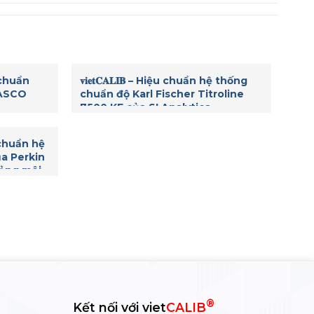
ệu chuẩn
𝐯𝐢𝐞𝐭𝐂𝐀𝐋𝐈𝐁 – Hiệu chuẩn hệ thống
JASCO
chuẩn độ Karl Fischer Titroline
7500 KF của SI Analytics.
ệu chuẩn hệ
a Perkin
ảng môi
®
Kết nối với viet
CALIB