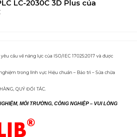
PLC LC-2030C 3D Plus của
C
heo yêu cầu về năng lực của ISO/IEC 17025:2017 và được
nghiệm trong lĩnh vực Hiệu chuẩn – Bảo trì – Sửa chữa
ÀNG, QUÝ ĐỐI TÁC.
NGHIỆM, MÔI TRƯỜNG, CÔNG NGHIỆP – VUI LÒNG