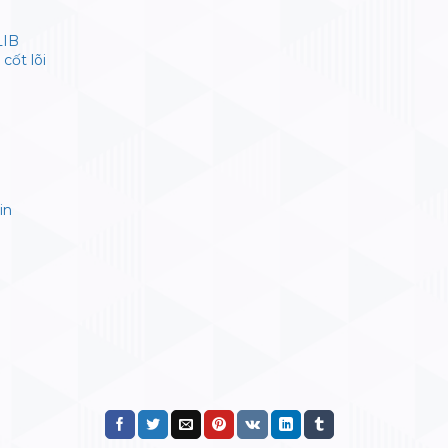
LIB
cốt lõi
in