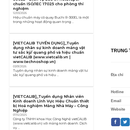
chuẩn ISO/IEC 17025 cho phòng thí
nghiệm
12/03/2026
Hiệu chuẩn máy cô quay Buchi R-300EL là một
trong những hoạt động quan trọng ...
[VIETCALIB TUYỂN DỤNG]_Tuyển
dụng nhân sự kinh doanh mảng vật
TRUNG 
tư sắc ký/ quang phổ và hiệu chuẩn
vietCALIB (www.vietcalib.vn |
www.technoshop.vn)
03/01/2026
Tuyển dụng nhân sự kinh doanh mảng vật tư
sắc ký/ quang phổ và hiệu ...
Địa chỉ
Hotline
[VIETCALIB]_Tuyển dụng Nhân viên
Kinh doanh Lĩnh Vực Hiệu Chuẩn thiết
Email
bị Hoá nghiệm Mảng Nhà Máy – Công
Website
Nghiệp
07/12/2025
Công ty TNHH khoa Học Công Nghệ vietCALIB
(www.vietcalib.vn) với mảng kinh doanh: Dịch
vụ ...