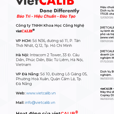
Hiệu chuẩ
Dịch vụ b
17025 cho
12/03/2026
Công ty TNHH Khoa Học Công Nghệ
[VIETCAL
®
𝐯𝐢𝐞𝐭
𝐂𝐀𝐋𝐈𝐁
sự kinh d
phổ và hi
(www.viet
VP HCM:
Số N36, đường số 11, P. Tân
03/01/2026
Thới Nhất, Q.12, Tp. Hồ Chí Minh
[VIETCALI
Hà Nội:
Intracom 2 Tower, 33 Đ. Cầu
doanh Lĩn
nghiệm M
Diễn, Phúc Diễn, Bắc Từ Liêm, Hà Nội,
07/12/2025
Vietnam
Dịch Vụ Bả
VP Đà Nẵng:
Số 10, Đường Lỗ Giáng 05,
nghiệm.
Phường Hoà Xuân, Quận Cẩm Lệ, Tp.
06/03/2025
Đà Nẵng
𝐯𝐢𝐞𝐭𝐂𝐀
Máy thử độ
Web:
www.vietcalib.vn
Copley D
06/03/2025
Mail:
info@vietcalib.vn
®
Hoạt động của viet
CALIB