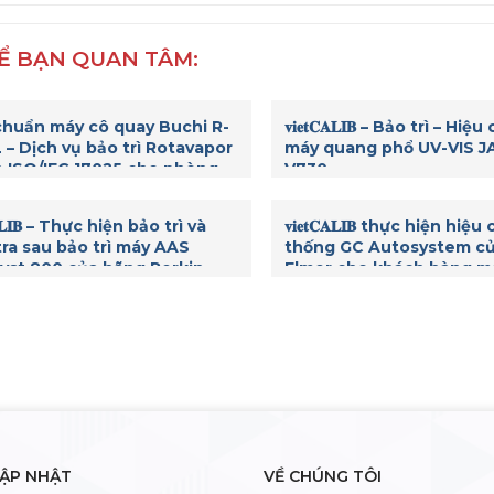
Ể BẠN QUAN TÂM:
chuẩn máy cô quay Buchi R-
𝐯𝐢𝐞𝐭𝐂𝐀𝐋𝐈𝐁 – Bảo trì – Hi
 – Dịch vụ bảo trì Rotavapor
máy quang phổ UV-VIS 
 ISO/IEC 17025 cho phòng
V730
ghiệm
𝐂𝐀𝐋𝐈𝐁 – Thực hiện bảo trì và
𝐯𝐢𝐞𝐭𝐂𝐀𝐋𝐈𝐁 thực hiện hi
tra sau bảo trì máy AAS
thống GC Autosystem củ
yst 800 của hãng Perkin
Elmer cho khách hàng m
trường
CẬP NHẬT
VỀ CHÚNG TÔI