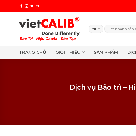
Skip
to
content
Search
for:
TRANG CHỦ
GIỚI THIỆU
SẢN PHẨM
DỊC
Dịch vụ Bảo trì –