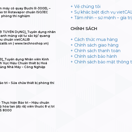
+ Về chúng tôi
n máy cô quay Buchi R-300EL –
+ Sự khác biệt dịch vụ vietCA
ảo trì Rotavapor chuẩn ISO/IEC
 phòng thí nghiệm
+ Tầm nhìn – sứ mệnh – gía trị 
CHÍNH SÁCH
IB TUYỂN DỤNG]_Tuyển dụng nhân
oanh mảng vật tư sắc ký/ quang
+ Cách thức mua hàng
ệu chuẩn vietCALIB
calib.vn | www.technoshop.vn)
+ Chính sách giao hàng
+ Chính sách thanh toán
+ Chính sách bảo hành
B]_Tuyển dụng Nhân viên Kinh
+ Chính sách bảo mật thông t
h Vực Hiệu Chuẩn thiết bị Hoá
ảng Nhà Máy – Công Nghiệp
o trì – Sửa chữa thiết bị phòng thí
𝐋𝐈𝐁 – Thực hiện Bảo trì – Hiệu chuẩn
 hòa tan (độ rã) viên thuốc 8 vị trí
IS 8000