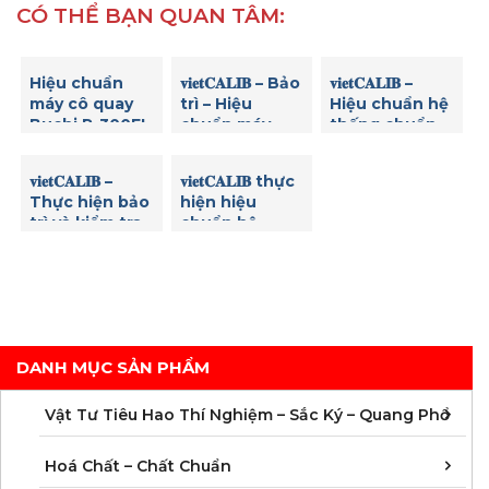
CÓ THỂ BẠN QUAN TÂM:
Hiệu chuẩn
𝐯𝐢𝐞𝐭𝐂𝐀𝐋𝐈𝐁 – Bảo
𝐯𝐢𝐞𝐭𝐂𝐀𝐋𝐈𝐁 –
máy cô quay
trì – Hiệu
Hiệu chuẩn hệ
Buchi R-300EL
chuẩn máy
thống chuẩn
– Dịch vụ bảo
quang phổ UV-
độ Karl Fischer
trì Rotavapor
VIS JASCO
Titroline 7500
𝐯𝐢𝐞𝐭𝐂𝐀𝐋𝐈𝐁 –
𝐯𝐢𝐞𝐭𝐂𝐀𝐋𝐈𝐁 thực
chuẩn ISO/IEC
V730
KF của SI
Thực hiện bảo
hiện hiệu
17025 cho
Analytics.
trì và kiểm tra
chuẩn hệ
phòng thí
sau bảo trì
thống GC
nghiệm
máy AAS
Autosystem
AAnalyst 800
của Perkin
của hãng
Elmer cho
Perkin Elmer
khách hàng
mảng môi
DANH MỤC SẢN PHẨM
trường
C
C
M
V
V
V
V
V
V
V
V
V
Vật Tư Tiêu Hao Thí Nghiệm – Sắc Ký – Quang Phổ
C
C
C
C
C
C
C
M
Hoá Chất – Chất Chuẩn