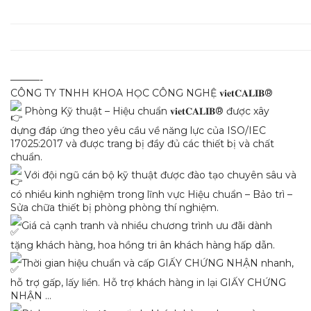
———-
CÔNG TY TNHH KHOA HỌC CÔNG NGHỆ 𝐯𝐢𝐞𝐭𝐂𝐀𝐋𝐈𝐁®
Phòng Kỹ thuật – Hiệu chuẩn 𝐯𝐢𝐞𝐭𝐂𝐀𝐋𝐈𝐁® được xây
dựng đáp ứng theo yêu cầu về năng lực của ISO/IEC
17025:2017 và được trang bị đầy đủ các thiết bị và chất
chuẩn.
Với đội ngũ cán bộ kỹ thuật được đào tạo chuyên sâu và
có nhiều kinh nghiệm trong lĩnh vực Hiệu chuẩn – Bảo trì –
Sửa chữa thiết bị phòng phòng thí nghiệm.
Giá cả cạnh tranh và nhiều chương trình ưu đãi dành
tặng khách hàng, hoa hồng tri ân khách hàng hấp dẫn.
Thời gian hiệu chuẩn và cấp GIẤY CHỨNG NHẬN nhanh,
hỗ trợ gấp, lấy liền. Hỗ trợ khách hàng in lại GIẤY CHỨNG
NHẬN …