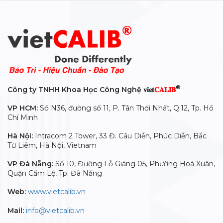
®
Công ty TNHH Khoa Học Công Nghệ 𝐯𝐢𝐞𝐭
𝐂𝐀𝐋𝐈𝐁
VP HCM:
Số N36, đường số 11, P. Tân Thới Nhất, Q.12, Tp. Hồ
Chí Minh
Hà Nội:
Intracom 2 Tower, 33 Đ. Cầu Diễn, Phúc Diễn, Bắc
Từ Liêm, Hà Nội, Vietnam
VP Đà Nẵng:
Số 10, Đường Lỗ Giáng 05, Phường Hoà Xuân,
Quận Cẩm Lệ, Tp. Đà Nẵng
Web:
www.vietcalib.vn
Mail:
info@vietcalib.vn