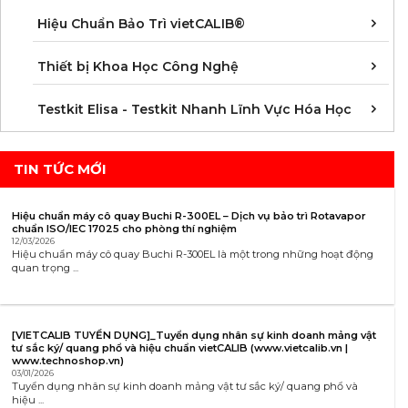
Á
D
Đ
H
K
N
Q
T
Hiệu Chuẩn Bảo Trì vietCALIB®
C
K
T
Thiết bị Khoa Học Công Nghệ
K
K
K
K
K
K
K
K
K
K
K
K
Testkit Elisa - Testkit Nhanh Lĩnh Vực Hóa Học
TIN TỨC MỚI
Hiệu chuẩn máy cô quay Buchi R-300EL – Dịch vụ bảo trì Rotavapor
chuẩn ISO/IEC 17025 cho phòng thí nghiệm
12/03/2026
Hiệu chuẩn máy cô quay Buchi R-300EL là một trong những hoạt động
quan trọng ...
[VIETCALIB TUYỂN DỤNG]_Tuyển dụng nhân sự kinh doanh mảng vật
tư sắc ký/ quang phổ và hiệu chuẩn vietCALIB (www.vietcalib.vn |
www.technoshop.vn)
03/01/2026
Tuyển dụng nhân sự kinh doanh mảng vật tư sắc ký/ quang phổ và
hiệu ...