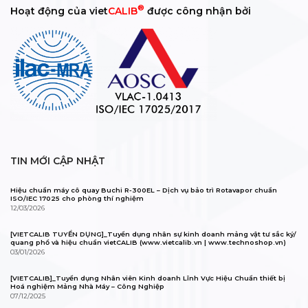
®
Hoạt động của viet
CALIB
được công nhận bởi
TIN MỚI CẬP NHẬT
Hiệu chuẩn máy cô quay Buchi R-300EL – Dịch vụ bảo trì Rotavapor chuẩn
ISO/IEC 17025 cho phòng thí nghiệm
12/03/2026
[VIETCALIB TUYỂN DỤNG]_Tuyển dụng nhân sự kinh doanh mảng vật tư sắc ký/
quang phổ và hiệu chuẩn vietCALIB (www.vietcalib.vn | www.technoshop.vn)
03/01/2026
[VIETCALIB]_Tuyển dụng Nhân viên Kinh doanh Lĩnh Vực Hiệu Chuẩn thiết bị
Hoá nghiệm Mảng Nhà Máy – Công Nghiệp
07/12/2025