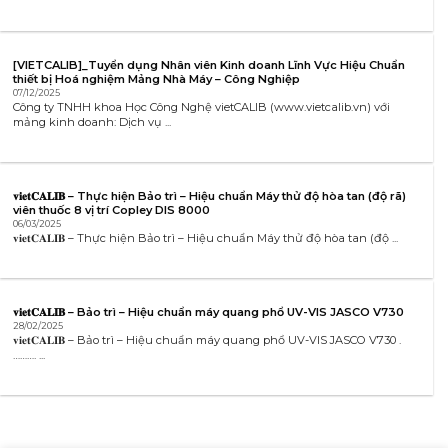
[VIETCALIB]_Tuyển dụng Nhân viên Kinh doanh Lĩnh Vực Hiệu Chuẩn
thiết bị Hoá nghiệm Mảng Nhà Máy – Công Nghiệp
07/12/2025
Công ty TNHH khoa Học Công Nghệ vietCALIB (www.vietcalib.vn) với
mảng kinh doanh: Dịch vụ ...
𝐯𝐢𝐞𝐭𝐂𝐀𝐋𝐈𝐁 – Thực hiện Bảo trì – Hiệu chuẩn Máy thử độ hòa tan (độ rã)
viên thuốc 8 vị trí Copley DIS 8000
06/03/2025
𝐯𝐢𝐞𝐭𝐂𝐀𝐋𝐈𝐁 – Thực hiện Bảo trì – Hiệu chuẩn Máy thử độ hòa tan (độ ...
𝐯𝐢𝐞𝐭𝐂𝐀𝐋𝐈𝐁 – Bảo trì – Hiệu chuẩn máy quang phổ UV-VIS JASCO V730
28/02/2025
𝐯𝐢𝐞𝐭𝐂𝐀𝐋𝐈𝐁 – Bảo trì – Hiệu chuẩn máy quang phổ UV-VIS JASCO V730 .
………. ...