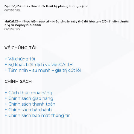
Dịch Vụ Bảo trì – Sửa chữa thiết bị phòng thí nghiệm.
06/03/2025
𝐯𝐢𝐞𝐭𝐂𝐀𝐋𝐈𝐁 – Thực hiện Bảo trì – Hiệu chuẩn Máy thử độ hòa tan (độ rã) viên thuốc
8 vị trí Copley DIS 8000
06/03/2025
VỀ CHÚNG TÔI
+ Về chúng tôi
+ Sự khác biệt dịch vụ vietCALIB
+ Tầm nhìn – sứ mệnh – gía trị cốt lõi
CHÍNH SÁCH
+ Cách thức mua hàng
+ Chính sách giao hàng
+ Chính sách thanh toán
+ Chính sách bảo hành
+ Chính sách bảo mật thông tin