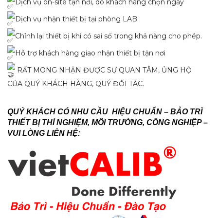
Dịch vụ on-site tận nơi, do khách hàng chọn ngày
Dịch vụ nhận thiết bị tại phòng LAB
Chỉnh lại thiết bị khi có sai số trong khả năng cho phép.
Hỗ trợ khách hàng giao nhận thiết bị tận nơi
RẤT MONG NHẬN ĐƯỢC SỰ QUAN TÂM, ỦNG HỘ
CỦA QUÝ KHÁCH HÀNG, QUÝ ĐỐI TÁC.
QUÝ KHÁCH CÓ NHU CẦU HIỆU CHUẨN – BẢO TRÌ
THIẾT BỊ THÍ NGHIỆM, MÔI TRƯỜNG, CÔNG NGHIỆP –
VUI LÒNG LIÊN HỆ: