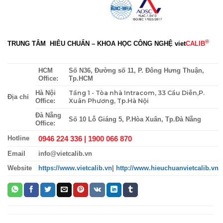
®
TRUNG TÂM HIÊU CHUẨN – KHOA HỌC CÔNG NGHỆ
viet
CALIB
HCM
Số N36, Đường số 11, P. Đông Hưng Thuận,
Office:
Tp.HCM
Tầng 1 - Tòa nhà Intracom, 33 Cầu Diễn,P.
Hà Nội
Địa chỉ
Xuân Phương, Tp.Hà Nội
Office:
Đà Nẵng
Số 10 Lỗ Giáng 5, P.Hòa Xuân, Tp.Đà Nẵng
Office:
0946 224 336 |
1900 066 870
Hotline
Email
info@vietcalib.vn
Website
https://www.vietcalib.vn
|
http://www.hieuchuanvietcalib.vn