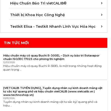
Á
D
Đ
H
K
N
Q
T
Hiệu Chuẩn Bảo Trì vietCALIB®
C
K
T
Thiết bị Khoa Học Công Nghệ
K
K
K
K
K
K
K
K
K
K
K
K
Testkit Elisa - Testkit Nhanh Lĩnh Vực Hóa Học
TIN TỨC MỚI
Hiệu chuẩn máy cô quay Buchi R-300EL – Dịch vụ bảo trì Rotavapor
chuẩn ISO/IEC 17025 cho phòng thí nghiệm
12/03/2026
Hiệu chuẩn máy cô quay Buchi R-300EL là một trong những hoạt động
quan trọng ...
[VIETCALIB TUYỂN DỤNG]_Tuyển dụng nhân sự kinh doanh mảng vật
tư sắc ký/ quang phổ và hiệu chuẩn vietCALIB (www.vietcalib.vn |
www.technoshop.vn)
03/01/2026
Tuyển dụng nhân sự kinh doanh mảng vật tư sắc ký/ quang phổ và
hiệu ...