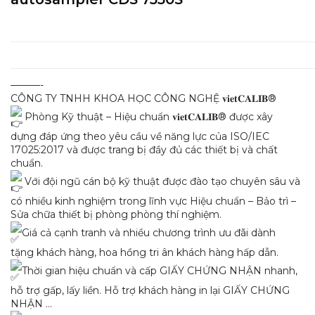
———-
CÔNG TY TNHH KHOA HỌC CÔNG NGHỆ 𝐯𝐢𝐞𝐭𝐂𝐀𝐋𝐈𝐁®
Phòng Kỹ thuật – Hiệu chuẩn 𝐯𝐢𝐞𝐭𝐂𝐀𝐋𝐈𝐁® được xây
dựng đáp ứng theo yêu cầu về năng lực của ISO/IEC
17025:2017 và được trang bị đầy đủ các thiết bị và chất
chuẩn.
Với đội ngũ cán bộ kỹ thuật được đào tạo chuyên sâu và
có nhiều kinh nghiệm trong lĩnh vực Hiệu chuẩn – Bảo trì –
Sửa chữa thiết bị phòng phòng thí nghiệm.
Giá cả cạnh tranh và nhiều chương trình ưu đãi dành
tặng khách hàng, hoa hồng tri ân khách hàng hấp dẫn.
Thời gian hiệu chuẩn và cấp GIẤY CHỨNG NHẬN nhanh,
hỗ trợ gấp, lấy liền. Hỗ trợ khách hàng in lại GIẤY CHỨNG
NHẬN …