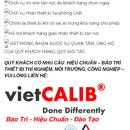
Dịch vụ on-site tận nơi, do khách hàng chọn ngày
Dịch vụ nhận thiết bị tại phòng LAB
Chỉnh lại thiết bị khi có sai số trong khả năng cho phép.
Hỗ trợ khách hàng giao nhận thiết bị tận nơi
RẤT MONG NHẬN ĐƯỢC SỰ QUAN TÂM, ỦNG HỘ
CỦA QUÝ KHÁCH HÀNG, QUÝ ĐỐI TÁC.
QUÝ KHÁCH CÓ NHU CẦU HIỆU CHUẨN – BẢO TRÌ
THIẾT BỊ THÍ NGHIỆM, MÔI TRƯỜNG, CÔNG NGHIỆP –
VUI LÒNG LIÊN HỆ: