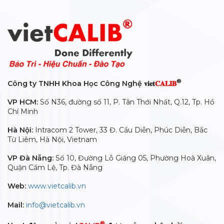
®
Công ty TNHH Khoa Học Công Nghệ 𝐯𝐢𝐞𝐭
𝐂𝐀𝐋𝐈𝐁
VP HCM:
Số N36, đường số 11, P. Tân Thới Nhất, Q.12, Tp. Hồ
Chí Minh
Hà Nội:
Intracom 2 Tower, 33 Đ. Cầu Diễn, Phúc Diễn, Bắc
Từ Liêm, Hà Nội, Vietnam
VP Đà Nẵng:
Số 10, Đường Lỗ Giáng 05, Phường Hoà Xuân,
Quận Cẩm Lệ, Tp. Đà Nẵng
Web:
www.vietcalib.vn
Mail:
info@vietcalib.vn
®