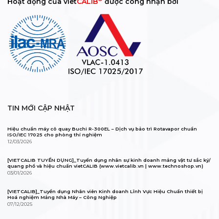
Hoạt động của viet
CALIB
được công nhận bởi
TIN MỚI CẬP NHẬT
Hiệu chuẩn máy cô quay Buchi R-300EL – Dịch vụ bảo trì Rotavapor chuẩn
ISO/IEC 17025 cho phòng thí nghiệm
12/03/2026
[VIETCALIB TUYỂN DỤNG]_Tuyển dụng nhân sự kinh doanh mảng vật tư sắc ký/
quang phổ và hiệu chuẩn vietCALIB (www.vietcalib.vn | www.technoshop.vn)
03/01/2026
[VIETCALIB]_Tuyển dụng Nhân viên Kinh doanh Lĩnh Vực Hiệu Chuẩn thiết bị
Hoá nghiệm Mảng Nhà Máy – Công Nghiệp
07/12/2025