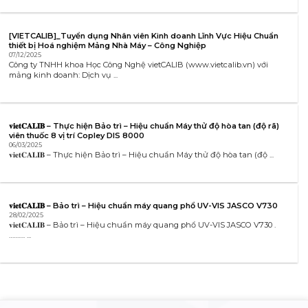
[VIETCALIB]_Tuyển dụng Nhân viên Kinh doanh Lĩnh Vực Hiệu Chuẩn
thiết bị Hoá nghiệm Mảng Nhà Máy – Công Nghiệp
07/12/2025
Công ty TNHH khoa Học Công Nghệ vietCALIB (www.vietcalib.vn) với
mảng kinh doanh: Dịch vụ ...
𝐯𝐢𝐞𝐭𝐂𝐀𝐋𝐈𝐁 – Thực hiện Bảo trì – Hiệu chuẩn Máy thử độ hòa tan (độ rã)
viên thuốc 8 vị trí Copley DIS 8000
06/03/2025
𝐯𝐢𝐞𝐭𝐂𝐀𝐋𝐈𝐁 – Thực hiện Bảo trì – Hiệu chuẩn Máy thử độ hòa tan (độ ...
𝐯𝐢𝐞𝐭𝐂𝐀𝐋𝐈𝐁 – Bảo trì – Hiệu chuẩn máy quang phổ UV-VIS JASCO V730
28/02/2025
𝐯𝐢𝐞𝐭𝐂𝐀𝐋𝐈𝐁 – Bảo trì – Hiệu chuẩn máy quang phổ UV-VIS JASCO V730 .
………. ...