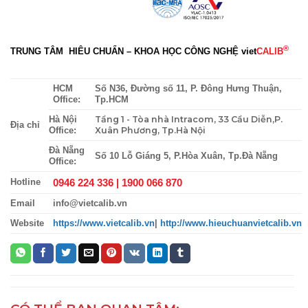
®
TRUNG TÂM HIÊU CHUẨN – KHOA HỌC CÔNG NGHỆ
viet
CALIB
HCM
Số N36, Đường số 11, P. Đông Hưng Thuận,
Office:
Tp.HCM
Tầng 1 - Tòa nhà Intracom, 33 Cầu Diễn,P.
Hà Nội
Địa chỉ
Xuân Phương, Tp.Hà Nội
Office:
Đà Nẵng
Số 10 Lỗ Giáng 5, P.Hòa Xuân, Tp.Đà Nẵng
Office:
0946 224 336 |
1900 066 870
Hotline
Email
info@vietcalib.vn
Website
https://www.vietcalib.vn
|
http://www.hieuchuanvietcalib.vn