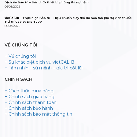
Dịch Vụ Bảo trì – Sửa chữa thiết bị phòng thí nghiệm.
06/03/2025
𝐯𝐢𝐞𝐭𝐂𝐀𝐋𝐈𝐁 – Thực hiện Bảo trì – Hiệu chuẩn Máy thử độ hòa tan (độ rã) viên thuốc
8 vị trí Copley DIS 8000
06/03/2025
VỀ CHÚNG TÔI
+ Về chúng tôi
+ Sự khác biệt dịch vụ vietCALIB
+ Tầm nhìn – sứ mệnh – gía trị cốt lõi
CHÍNH SÁCH
+ Cách thức mua hàng
+ Chính sách giao hàng
+ Chính sách thanh toán
+ Chính sách bảo hành
+ Chính sách bảo mật thông tin