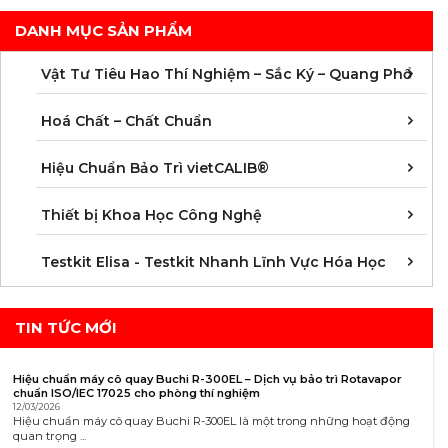
DANH MỤC SẢN PHẨM
C
C
M
V
V
V
V
V
V
V
V
V
Vật Tư Tiêu Hao Thí Nghiệm – Sắc Ký – Quang Phổ
C
C
C
C
C
C
C
M
Hoá Chất – Chất Chuẩn
Á
D
Đ
H
K
N
Q
T
Hiệu Chuẩn Bảo Trì vietCALIB®
C
K
T
Thiết bị Khoa Học Công Nghệ
K
K
K
K
K
K
K
K
K
K
K
K
Testkit Elisa - Testkit Nhanh Lĩnh Vực Hóa Học
TIN TỨC MỚI
Hiệu chuẩn máy cô quay Buchi R-300EL – Dịch vụ bảo trì Rotavapor
chuẩn ISO/IEC 17025 cho phòng thí nghiệm
12/03/2026
Hiệu chuẩn máy cô quay Buchi R-300EL là một trong những hoạt động
quan trọng ...