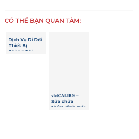
CÓ THỂ BẠN QUAN TÂM:
Dịch Vụ Di Dời
Thiết Bị
Phòng Thí
Nghiệm – Giải
Pháp Toàn
Diện Cho Sự
An Toàn và
Hiệu Quả
𝐯𝐢𝐞𝐭𝐂𝐀𝐋𝐈𝐁® –
Sữa chữa
thẩm định máy
quang phổ
hấp thu
nguyên tử
AAS hãng GBC
tại Hải Dương