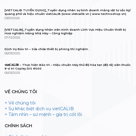
[VIETCALIB TUYỂN DỤNG]_Tuyển dụng nhân sự kinh doanh mảng vật tư sắc ký/
quang phổ và hiệu chuẩn vietCALIB (www.vietcalib.vn | www.technoshop.vn)
03/01/2026
[VIETCALIB]_Tuyển dụng Nhân viên Kinh doanh Lĩnh Vực Hiệu Chuẩn thiết bị
Hoá nghiệm Mảng Nhà Máy – Công Nghiệp
07/12/2025
Dịch Vụ Bảo trì – Sửa chữa thiết bị phòng thí nghiệm.
06/03/2025
𝐯𝐢𝐞𝐭𝐂𝐀𝐋𝐈𝐁 – Thực hiện Bảo trì – Hiệu chuẩn Máy thử độ hòa tan (độ rã) viên thuốc
8 vị trí Copley DIS 8000
06/03/2025
VỀ CHÚNG TÔI
+ Về chúng tôi
+ Sự khác biệt dịch vụ vietCALIB
+ Tầm nhìn – sứ mệnh – gía trị cốt lõi
CHÍNH SÁCH