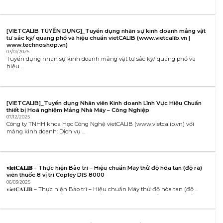
[VIETCALIB TUYỂN DỤNG]_Tuyển dụng nhân sự kinh doanh mảng vật
tư sắc ký/ quang phổ và hiệu chuẩn vietCALIB (www.vietcalib.vn |
www.technoshop.vn)
03/01/2026
Tuyển dụng nhân sự kinh doanh mảng vật tư sắc ký/ quang phổ và
hiệu ...
[VIETCALIB]_Tuyển dụng Nhân viên Kinh doanh Lĩnh Vực Hiệu Chuẩn
thiết bị Hoá nghiệm Mảng Nhà Máy – Công Nghiệp
07/12/2025
Công ty TNHH khoa Học Công Nghệ vietCALIB (www.vietcalib.vn) với
mảng kinh doanh: Dịch vụ ...
𝐯𝐢𝐞𝐭𝐂𝐀𝐋𝐈𝐁 – Thực hiện Bảo trì – Hiệu chuẩn Máy thử độ hòa tan (độ rã)
viên thuốc 8 vị trí Copley DIS 8000
06/03/2025
𝐯𝐢𝐞𝐭𝐂𝐀𝐋𝐈𝐁 – Thực hiện Bảo trì – Hiệu chuẩn Máy thử độ hòa tan (độ ...