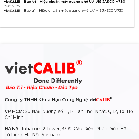
𝐯𝐢𝐞𝐭𝐂𝐀𝐋𝐈𝐁 – Bảo trì – Hiệu chuẩn máy quang phổ UV-VIS JASCO V730
28/02/2025
𝐯𝐢𝐞𝐭𝐂𝐀𝐋𝐈𝐁 – Bảo trì – Hiệu chuẩn máy quang phổ UV-VIS JASCO V730 .
………. ...
®
Công ty TNHH Khoa Học Công Nghệ 𝐯𝐢𝐞𝐭
𝐂𝐀𝐋𝐈𝐁
VP HCM:
Số N36, đường số 11, P. Tân Thới Nhất, Q.12, Tp. Hồ
Chí Minh
Hà Nội:
Intracom 2 Tower, 33 Đ. Cầu Diễn, Phúc Diễn, Bắc
Từ Liêm, Hà Nội, Vietnam