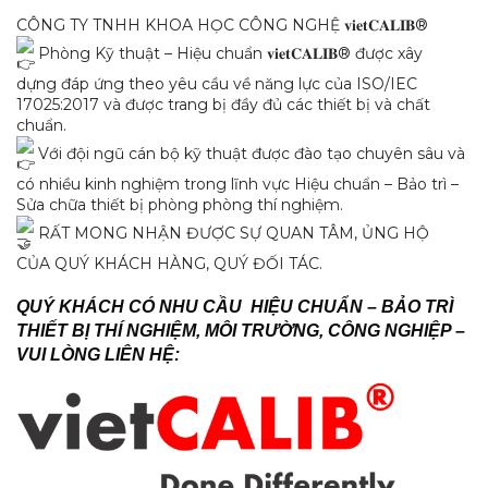
CÔNG TY TNHH KHOA HỌC CÔNG NGHỆ 𝐯𝐢𝐞𝐭𝐂𝐀𝐋𝐈𝐁®
Phòng Kỹ thuật – Hiệu chuẩn 𝐯𝐢𝐞𝐭𝐂𝐀𝐋𝐈𝐁® được xây
dựng đáp ứng theo yêu cầu về năng lực của ISO/IEC
17025:2017 và được trang bị đầy đủ các thiết bị và chất
chuẩn.
Với đội ngũ cán bộ kỹ thuật được đào tạo chuyên sâu và
có nhiều kinh nghiệm trong lĩnh vực Hiệu chuẩn – Bảo trì –
Sửa chữa thiết bị phòng phòng thí nghiệm.
RẤT MONG NHẬN ĐƯỢC SỰ QUAN TÂM, ỦNG HỘ
CỦA QUÝ KHÁCH HÀNG, QUÝ ĐỐI TÁC.
QUÝ KHÁCH CÓ NHU CẦU HIỆU CHUẨN – BẢO TRÌ
THIẾT BỊ THÍ NGHIỆM, MÔI TRƯỜNG, CÔNG NGHIỆP –
VUI LÒNG LIÊN HỆ: