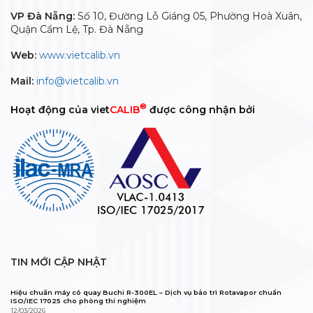
VP Đà Nẵng:
Số 10, Đường Lỗ Giáng 05, Phường Hoà Xuân,
Quận Cẩm Lệ, Tp. Đà Nẵng
Web:
www.vietcalib.vn
Mail:
info@vietcalib.vn
®
Hoạt động của viet
CALIB
được công nhận bởi
TIN MỚI CẬP NHẬT
Hiệu chuẩn máy cô quay Buchi R-300EL – Dịch vụ bảo trì Rotavapor chuẩn
ISO/IEC 17025 cho phòng thí nghiệm
12/03/2026