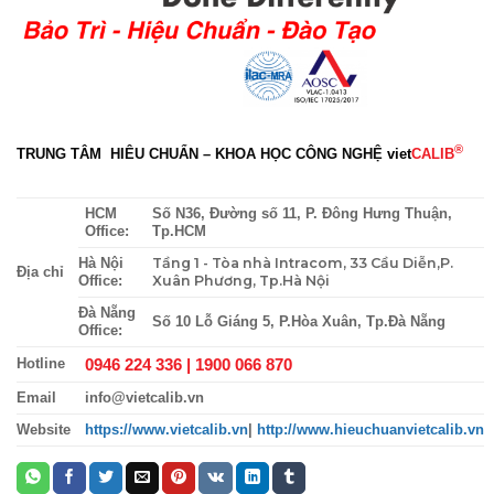
®
TRUNG TÂM HIÊU CHUẨN – KHOA HỌC CÔNG NGHỆ
viet
CALIB
HCM
Số N36, Đường số 11, P. Đông Hưng Thuận,
Office:
Tp.HCM
Tầng 1 - Tòa nhà Intracom, 33 Cầu Diễn,P.
Hà Nội
Địa chỉ
Xuân Phương, Tp.Hà Nội
Office:
Đà Nẵng
Số 10 Lỗ Giáng 5, P.Hòa Xuân, Tp.Đà Nẵng
Office:
0946 224 336 |
1900 066 870
Hotline
Email
info@vietcalib.vn
Website
https://www.vietcalib.vn
|
http://www.hieuchuanvietcalib.vn