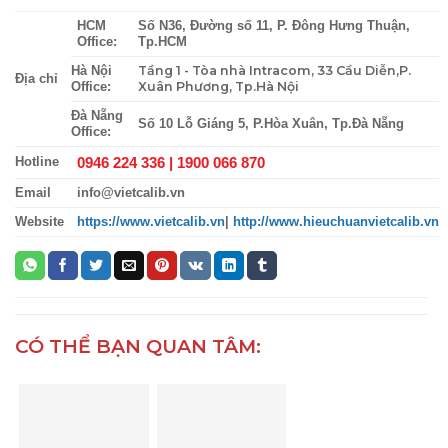
HCM
Số N36, Đường số 11, P. Đông Hưng Thuận,
Office:
Tp.HCM
Tầng 1 - Tòa nhà Intracom, 33 Cầu Diễn,P.
Hà Nội
Địa chỉ
Xuân Phương, Tp.Hà Nội
Office:
Đà Nẵng
Số 10 Lỗ Giáng 5, P.Hòa Xuân, Tp.Đà Nẵng
Office:
0946 224 336 |
1900 066 870
Hotline
Email
info@vietcalib.vn
Website
https://www.vietcalib.vn
|
http://www.hieuchuanvietcalib.vn
CÓ THỂ BẠN QUAN TÂM: