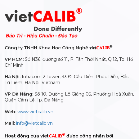
®
Công ty TNHH Khoa Học Công Nghệ 𝐯𝐢𝐞𝐭
𝐂𝐀𝐋𝐈𝐁
VP HCM:
Số N36, đường số 11, P. Tân Thới Nhất, Q.12, Tp. Hồ
Chí Minh
Hà Nội:
Intracom 2 Tower, 33 Đ. Cầu Diễn, Phúc Diễn, Bắc
Từ Liêm, Hà Nội, Vietnam
VP Đà Nẵng:
Số 10, Đường Lỗ Giáng 05, Phường Hoà Xuân,
Quận Cẩm Lệ, Tp. Đà Nẵng
Web:
www.vietcalib.vn
Mail:
info@vietcalib.vn
®
Hoạt động của viet
CALIB
được công nhận bởi