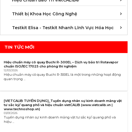
Hiệu Chuẩn Bảo Trì vietCALIB®
C
K
T
Thiết bị Khoa Học Công Nghệ
K
K
K
K
K
K
K
K
K
K
K
K
Testkit Elisa - Testkit Nhanh Lĩnh Vực Hóa Học
TIN TỨC MỚI
Hiệu chuẩn máy cô quay Buchi R-300EL – Dịch vụ bảo trì Rotavapor
chuẩn ISO/IEC 17025 cho phòng thí nghiệm
12/03/2026
Hiệu chuẩn máy cô quay Buchi R-300EL là một trong những hoạt động
quan trọng ...
[VIETCALIB TUYỂN DỤNG]_Tuyển dụng nhân sự kinh doanh mảng vật
tư sắc ký/ quang phổ và hiệu chuẩn vietCALIB (www.vietcalib.vn |
www.technoshop.vn)
03/01/2026
Tuyển dụng nhân sự kinh doanh mảng vật tư sắc ký/ quang phổ và
hiệu ...