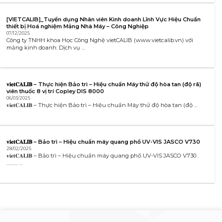
[VIETCALIB]_Tuyển dụng Nhân viên Kinh doanh Lĩnh Vực Hiệu Chuẩn
thiết bị Hoá nghiệm Mảng Nhà Máy – Công Nghiệp
07/12/2025
Công ty TNHH khoa Học Công Nghệ vietCALIB (www.vietcalib.vn) với
mảng kinh doanh: Dịch vụ ...
𝐯𝐢𝐞𝐭𝐂𝐀𝐋𝐈𝐁 – Thực hiện Bảo trì – Hiệu chuẩn Máy thử độ hòa tan (độ rã)
viên thuốc 8 vị trí Copley DIS 8000
06/03/2025
𝐯𝐢𝐞𝐭𝐂𝐀𝐋𝐈𝐁 – Thực hiện Bảo trì – Hiệu chuẩn Máy thử độ hòa tan (độ ...
𝐯𝐢𝐞𝐭𝐂𝐀𝐋𝐈𝐁 – Bảo trì – Hiệu chuẩn máy quang phổ UV-VIS JASCO V730
28/02/2025
𝐯𝐢𝐞𝐭𝐂𝐀𝐋𝐈𝐁 – Bảo trì – Hiệu chuẩn máy quang phổ UV-VIS JASCO V730 .
………. ...