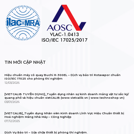
TIN MỚI CẬP NHẬT
Hiệu chuẩn máy cô quay Buchi R-300EL – Dịch vụ bảo trì Rotavapor chuẩn
ISO/IEC 17025 cho phòng thí nghiệm
12/03/2026
[VIETCALIB TUYỂN DỤNG]_Tuyển dụng nhân sự kinh doanh mảng vật tư sắc ký/
quang phổ và hiệu chuẩn vietCALIB (www.vietcalib.vn | www.technoshop.vn)
03/01/2026
[VIETCALIB]_Tuyển dụng Nhân viên Kinh doanh Lĩnh Vực Hiệu Chuẩn thiết bị
Hoá nghiệm Mảng Nhà Máy – Công Nghiệp
07/12/2025
Dịch Vụ Bảo trì – Sửa chữa thiết bị phòng thí nghiệm.