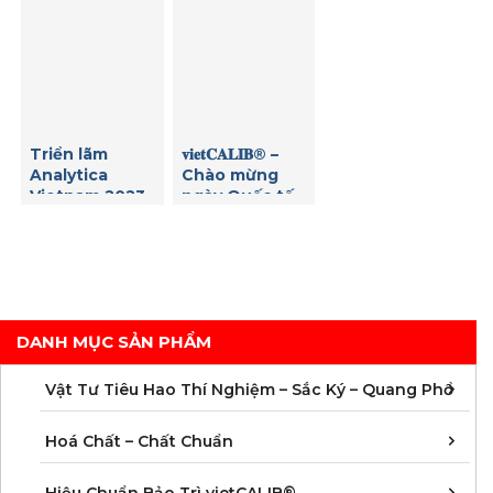
Triển lãm
𝐯𝐢𝐞𝐭𝐂𝐀𝐋𝐈𝐁® –
Analytica
Chào mừng
Vietnam 2023
ngày Quốc tế
lần thứ 7 tại
Phụ nữ
Tp HCM
DANH MỤC SẢN PHẨM
C
C
M
V
V
V
V
V
V
V
V
V
Vật Tư Tiêu Hao Thí Nghiệm – Sắc Ký – Quang Phổ
C
C
C
C
C
C
C
M
Hoá Chất – Chất Chuẩn
Á
D
Đ
H
K
N
Q
T