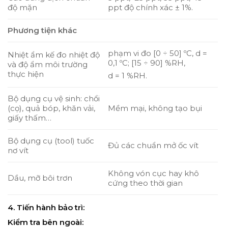
độ mặn
ppt độ chính xác ± 1%.
Phương tiện khác
phạm vi đo [0 ÷ 50] ºC, d =
Nhiệt ẩm kế đo nhiệt độ
0,1 ºC; [15 ÷ 90] %RH,
và độ ẩm môi trường
thực hiện
d = 1 %RH.
Bộ dụng cụ vệ sinh: chổi
(cọ), quả bóp, khăn vải,
Mềm mại, không tạo bụi
giấy thấm…
Bộ dụng cụ (tool) tuốc
Đủ các chuẩn mở ốc vít
nơ vít
Không vón cục hay khô
Dầu, mỡ bôi trơn
cứng theo thời gian
4. Tiến hành bảo trì:
Kiểm tra bên ngoài: