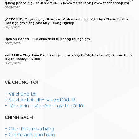
quang phổ và hiệu chuẩn vietCALIB (www.vietcalib.vn | www.technoshop.vn)
03/01/2026
[VIETCALIB]_Tuyển dụng Nhân viên Kinh doanh Lĩnh Vực Hiệu Chuẩn thiết bị
Hoá nghiệm Mảng Nhà Máy – Công Nghiệp
07/12/2025
Dịch Vụ Bảo trì – Sửa chữa thiết bị phòng thí nghiệm.
06/03/2025
𝐯𝐢𝐞𝐭𝐂𝐀𝐋𝐈𝐁 – Thực hiện Bảo trì – Hiệu chuẩn Máy thử độ hòa tan (độ rã) viên thuốc
8 vị trí Copley DIS 8000
06/03/2025
VỀ CHÚNG TÔI
+ Về chúng tôi
+ Sự khác biệt dịch vụ vietCALIB
+ Tầm nhìn – sứ mệnh – gía trị cốt lõi
CHÍNH SÁCH
+ Cách thức mua hàng
+ Chính sách giao hàng