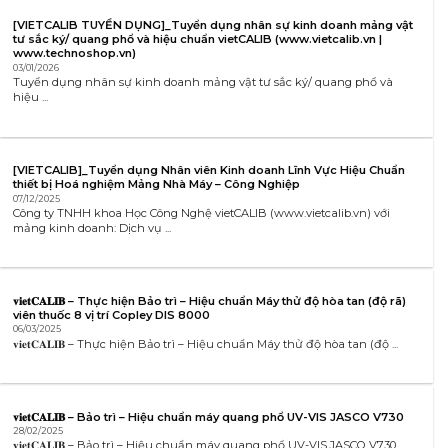
[VIETCALIB TUYỂN DỤNG]_Tuyển dụng nhân sự kinh doanh mảng vật
tư sắc ký/ quang phổ và hiệu chuẩn vietCALIB (www.vietcalib.vn |
www.technoshop.vn)
03/01/2026
Tuyển dụng nhân sự kinh doanh mảng vật tư sắc ký/ quang phổ và
hiệu ...
[VIETCALIB]_Tuyển dụng Nhân viên Kinh doanh Lĩnh Vực Hiệu Chuẩn
thiết bị Hoá nghiệm Mảng Nhà Máy – Công Nghiệp
07/12/2025
Công ty TNHH khoa Học Công Nghệ vietCALIB (www.vietcalib.vn) với
mảng kinh doanh: Dịch vụ ...
𝐯𝐢𝐞𝐭𝐂𝐀𝐋𝐈𝐁 – Thực hiện Bảo trì – Hiệu chuẩn Máy thử độ hòa tan (độ rã)
viên thuốc 8 vị trí Copley DIS 8000
06/03/2025
𝐯𝐢𝐞𝐭𝐂𝐀𝐋𝐈𝐁 – Thực hiện Bảo trì – Hiệu chuẩn Máy thử độ hòa tan (độ ...
𝐯𝐢𝐞𝐭𝐂𝐀𝐋𝐈𝐁 – Bảo trì – Hiệu chuẩn máy quang phổ UV-VIS JASCO V730
28/02/2025
𝐯𝐢𝐞𝐭𝐂𝐀𝐋𝐈𝐁 – Bảo trì – Hiệu chuẩn máy quang phổ UV-VIS JASCO V730 .