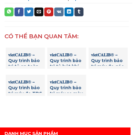
CÓ THỂ BẠN QUAN TÂM:
𝐯𝐢𝐞𝐭𝐂𝐀𝐋𝐈𝐁® –
𝐯𝐢𝐞𝐭𝐂𝐀𝐋𝐈𝐁® –
𝐯𝐢𝐞𝐭𝐂𝐀𝐋𝐈𝐁® –
Quy trình bảo
Quy trình bảo
Quy trình bảo
trì tủ an toàn
trì tủ hút khí
trì máy đo góc
sinh học
độc
quay cực
𝐯𝐢𝐞𝐭𝐂𝐀𝐋𝐈𝐁® –
𝐯𝐢𝐞𝐭𝐂𝐀𝐋𝐈𝐁® –
Quy trình bảo
Quy trình bảo
trì máy đo TDS
trì máy so màu
DANH MỤC SẢN PHẨM