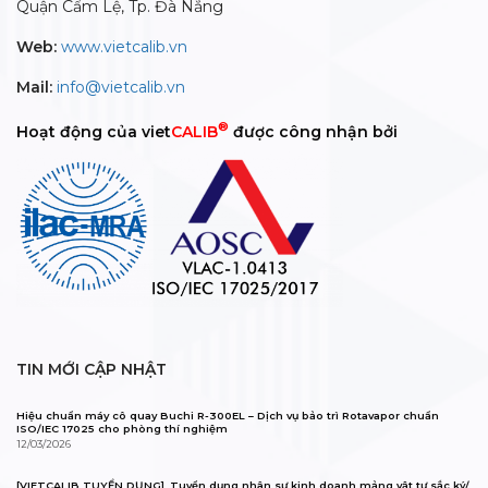
Quận Cẩm Lệ, Tp. Đà Nẵng
Web:
www.vietcalib.vn
Mail:
info@vietcalib.vn
®
Hoạt động của viet
CALIB
được công nhận bởi
TIN MỚI CẬP NHẬT
Hiệu chuẩn máy cô quay Buchi R-300EL – Dịch vụ bảo trì Rotavapor chuẩn
ISO/IEC 17025 cho phòng thí nghiệm
12/03/2026
[VIETCALIB TUYỂN DỤNG]_Tuyển dụng nhân sự kinh doanh mảng vật tư sắc ký/