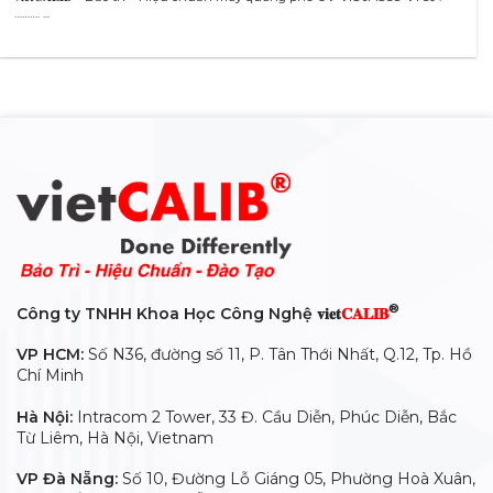
………. ...
®
Công ty TNHH Khoa Học Công Nghệ 𝐯𝐢𝐞𝐭
𝐂𝐀𝐋𝐈𝐁
VP HCM:
Số N36, đường số 11, P. Tân Thới Nhất, Q.12, Tp. Hồ
Chí Minh
Hà Nội:
Intracom 2 Tower, 33 Đ. Cầu Diễn, Phúc Diễn, Bắc
Từ Liêm, Hà Nội, Vietnam
VP Đà Nẵng:
Số 10, Đường Lỗ Giáng 05, Phường Hoà Xuân,