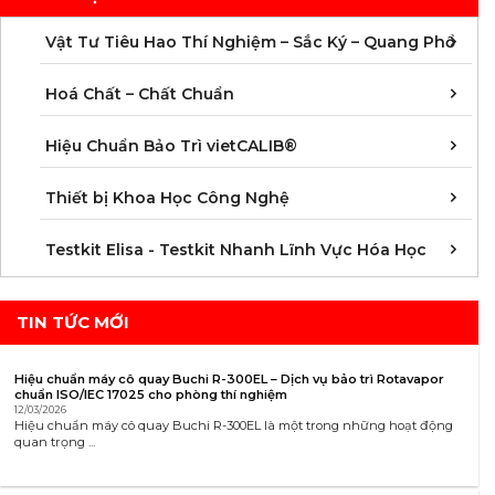
C
C
M
V
V
V
V
V
V
V
V
V
Vật Tư Tiêu Hao Thí Nghiệm – Sắc Ký – Quang Phổ
C
C
C
C
C
C
C
M
Hoá Chất – Chất Chuẩn
Á
D
Đ
H
K
N
Q
T
Hiệu Chuẩn Bảo Trì vietCALIB®
C
K
T
Thiết bị Khoa Học Công Nghệ
K
K
K
K
K
K
K
K
K
K
K
K
Testkit Elisa - Testkit Nhanh Lĩnh Vực Hóa Học
TIN TỨC MỚI
Hiệu chuẩn máy cô quay Buchi R-300EL – Dịch vụ bảo trì Rotavapor
chuẩn ISO/IEC 17025 cho phòng thí nghiệm
12/03/2026
Hiệu chuẩn máy cô quay Buchi R-300EL là một trong những hoạt động
quan trọng ...