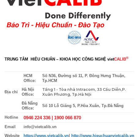
®
TRUNG TÂM HIÊU CHUẨN – KHOA HỌC CÔNG NGHỆ
viet
CALIB
HCM
Số N36, Đường số 11, P. Đông Hưng Thuận,
Office:
Tp.HCM
Tầng 1 - Tòa nhà Intracom, 33 Cầu Diễn,P.
Hà Nội
Địa chỉ
Xuân Phương, Tp.Hà Nội
Office:
Đà Nẵng
Số 10 Lỗ Giáng 5, P.Hòa Xuân, Tp.Đà Nẵng
Office:
0946 224 336 |
1900 066 870
Hotline
Email
info@vietcalib.vn
Website
https://www.vietcalib.vn
|
http://www.hieuchuanvietcalib.vn