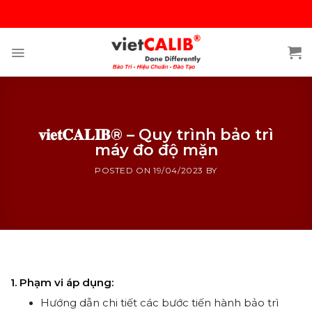
Skip
to
content
𝐯𝐢𝐞𝐭𝐂𝐀𝐋𝐈𝐁® – Quy trình bảo trì
máy đo độ mặn
POSTED ON
19/04/2023
BY
𝐯𝐢𝐞𝐭𝐂𝐀𝐋𝐈𝐁® – Quy trình bảo trì máy đo độ mặn
1. Phạm vi áp dụng:
Hướng dẫn chi tiết các bước tiến hành bảo trì