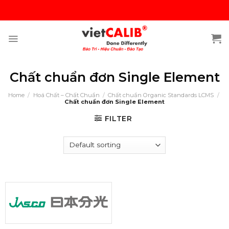
Skip
to
content
Chất chuẩn đơn Single Element
Home
/
Hoá Chất – Chất Chuẩn
/
Chất chuẩn Organic Standards LCMS
/
Chất chuẩn đơn Single Element
FILTER