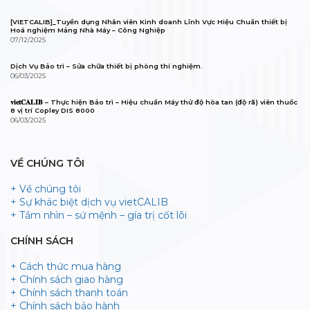
[VIETCALIB]_Tuyển dụng Nhân viên Kinh doanh Lĩnh Vực Hiệu Chuẩn thiết bị
Hoá nghiệm Mảng Nhà Máy – Công Nghiệp
07/12/2025
Dịch Vụ Bảo trì – Sửa chữa thiết bị phòng thí nghiệm.
06/03/2025
𝐯𝐢𝐞𝐭𝐂𝐀𝐋𝐈𝐁 – Thực hiện Bảo trì – Hiệu chuẩn Máy thử độ hòa tan (độ rã) viên thuốc
8 vị trí Copley DIS 8000
06/03/2025
VỀ CHÚNG TÔI
+ Về chúng tôi
+ Sự khác biệt dịch vụ vietCALIB
+ Tầm nhìn – sứ mệnh – gía trị cốt lõi
CHÍNH SÁCH
+ Cách thức mua hàng
+ Chính sách giao hàng
+ Chính sách thanh toán
+ Chính sách bảo hành