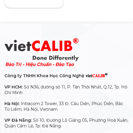
®
Công ty TNHH Khoa Học Công Nghệ 𝐯𝐢𝐞𝐭
𝐂𝐀𝐋𝐈𝐁
VP HCM:
Số N36, đường số 11, P. Tân Thới Nhất, Q.12, Tp. Hồ
Chí Minh
Hà Nội:
Intracom 2 Tower, 33 Đ. Cầu Diễn, Phúc Diễn, Bắc
Từ Liêm, Hà Nội, Vietnam
VP Đà Nẵng:
Số 10, Đường Lỗ Giáng 05, Phường Hoà Xuân,
Quận Cẩm Lệ, Tp. Đà Nẵng