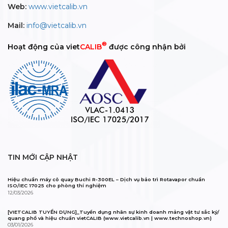
Web:
www.vietcalib.vn
Mail:
info@vietcalib.vn
®
Hoạt động của viet
CALIB
được công nhận bởi
TIN MỚI CẬP NHẬT
Hiệu chuẩn máy cô quay Buchi R-300EL – Dịch vụ bảo trì Rotavapor chuẩn
ISO/IEC 17025 cho phòng thí nghiệm
12/03/2026
[VIETCALIB TUYỂN DỤNG]_Tuyển dụng nhân sự kinh doanh mảng vật tư sắc ký/
quang phổ và hiệu chuẩn vietCALIB (www.vietcalib.vn | www.technoshop.vn)
03/01/2026