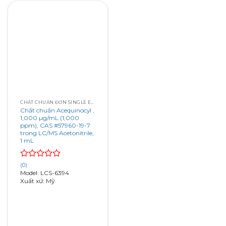
CHẤT CHUẨN ĐƠN SINGLE ELEMENT
Chất chuẩn Acequinocyl ,
1,000 µg/mL (1,000
ppm), CAS #57960-19-7
trong LC/MS Acetonitrile,
1 mL
Rated
(0)
0
Model: LCS-6394
out
Xuất xứ: Mỹ
of
5