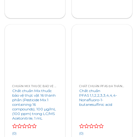
CHUẨN MIX THUỐC BẢO VỆ THỰC VẬT PESTICIDE MIXES
CHẤT CHUẨN PFAS ĐA THÀNH PHẦN
Chất chuẩn Mix thuốc
Chất chuẩn
bảo vệ thực vật 16 thành
PFAS 1,1,2,2,3,3,4,4,4-
phần (Pesticide Mix 1
Nonafluoro-1-
containing 16
butanesulfinic acid
compounds), 100 µg/mL
(100 ppm) trong LC/MS
Acetonitrile, 1 mL
Rated
Rated
(0)
(0)