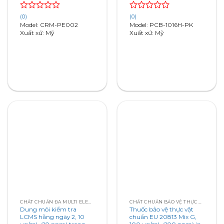
Rated
Rated
(0)
(0)
0
0
Model: CRM-PE002
Model: PCB-1016H-PK
out
out
Xuất xứ: Mỹ
Xuất xứ: Mỹ
of
of
5
5
CHẤT CHUẨN ĐA MULTI ELEMENTS
CHẤT CHUẨN BẢO VỆ THỰC VẬT EU 20813 STANDARDS
Dung môi kiểm tra
Thuốc bảo vệ thực vật
LCMS hằng ngày 2, 10
chuẩn EU 20813 Mix G,