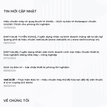
TIN MỚI CẬP NHẬT
Hiệu chuẩn máy cô quay Buchi R-300EL – Dịch vụ bảo trì Rotavapor chuẩn
ISO/IEC 17025 cho phòng thí nghiệm
12/03/2026
[VIETCALIB TUYỂN DỤNG]_Tuyển dụng nhân sự kinh doanh mảng vật tư sắc ký/
quang phổ và hiệu chuẩn vietCALIB (www.vietcalib.vn | www.technoshop.vn)
03/01/2026
[VIETCALIB]_Tuyển dụng Nhân viên Kinh doanh Lĩnh Vực Hiệu Chuẩn thiết bị
Hoá nghiệm Mảng Nhà Máy – Công Nghiệp
07/12/2025
Dịch Vụ Bảo trì – Sửa chữa thiết bị phòng thí nghiệm.
06/03/2025
𝐯𝐢𝐞𝐭𝐂𝐀𝐋𝐈𝐁 – Thực hiện Bảo trì – Hiệu chuẩn Máy thử độ hòa tan (độ rã) viên thuốc
8 vị trí Copley DIS 8000
06/03/2025
VỀ CHÚNG TÔI