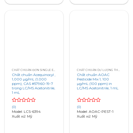
CHẤT CHUẨN ĐƠN SINGLE ELEMENT
CHẤT CHUẨN DƯ LƯỢNG THUỐC TRỪ SÂU PESTICIDE RESIDUES
Chất chuẩn Acequinocyl ,
Chất chuẩn AOAC
1,000 µg/mL (1,000
Pesticide Mix 1, 100
ppm), CAS #57960-19-7
µg/mL (100 ppm) in
trong LC/MS Acetonitrile,
LC/MS Acetonitrile, 1 mL
1 mL
Rated
Rated
(0)
(0)
0
0
Model: LCS-6394
Model: AOAC-PEST-1
out
out
Xuất xứ: Mỹ
Xuất xứ: Mỹ
of
of
5
5