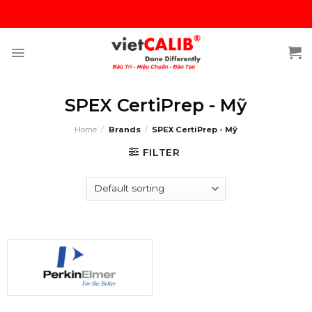
Skip
to
content
SPEX CertiPrep - Mỹ
Home
/
Brands
/
SPEX CertiPrep - Mỹ
FILTER