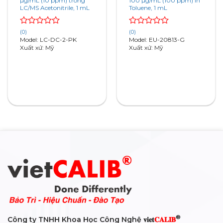
µg/mL (10 ppm) trong
100 µg/mL (100 ppm) in
LC/MS Acetonitrile, 1 mL
Toluene, 1 mL
Rated
Rated
(0)
(0)
0
0
Model: LC-DC-2-PK
Model: EU-20813-G
out
out
Xuất xứ: Mỹ
Xuất xứ: Mỹ
of
of
5
5
®
Công ty TNHH Khoa Học Công Nghệ 𝐯𝐢𝐞𝐭
𝐂𝐀𝐋𝐈𝐁