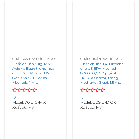
CHẤT BÁN BAY HƠI SEMIVOLATILES
CHẤT CHUẨN BAY HƠI VOLATILE
Chất chuẩn “Big-Mix”
Chất chuẩn 1,4-Dioxane
Acid và Baze trung hoà
cho US EPA Method
cho US EPA 625 EPA
8260 10,000 µg/mL
8270 và CLP Series
(10,000 ppm), trong
Methods, 1 mL
Methanol, 3 gói, 1.5 mL
Rated
Rated
(0)
(0)
0
0
Model: 76-BIG-MIX
Model: ECS-B-DIOX
out
out
Xuất xứ: Mỹ
Xuất xứ: Mỹ
of
of
5
5