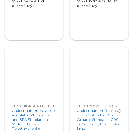
0
0
Model: SPXPR-1-PK
Model: 15718.4-50-MEX5
out
out
Xuất xứ: Mỹ
Xuất xứ: Mỹ
of
of
5
5
CHẤT CHUẨN PHÂN TÍCH CHẤT CHUẨN PHTHALATES
CHUẨN BẢO VỆ THỰC VẬT PESTICIDE STANDARDS
Chất chuẩn Phthalates 9
Chất chuẩn thuốc bảo vệ
Regulated Phthalates
thực vật Aroclor 1016
and BPA Standard in
Organic Standard, 1000
Medium Density
µg/mL trong Hexane; 4 x
Polyethylene, 5 g
1 mL