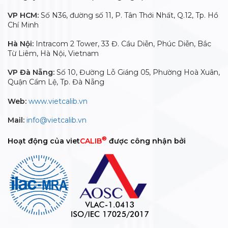
VP HCM:
Số N36, đường số 11, P. Tân Thới Nhất, Q.12, Tp. Hồ
Chí Minh
Hà Nội:
Intracom 2 Tower, 33 Đ. Cầu Diễn, Phúc Diễn, Bắc
Từ Liêm, Hà Nội, Vietnam
VP Đà Nẵng:
Số 10, Đường Lỗ Giáng 05, Phường Hoà Xuân,
Quận Cẩm Lệ, Tp. Đà Nẵng
Web:
www.vietcalib.vn
Mail:
info@vietcalib.vn
®
Hoạt động của viet
CALIB
được công nhận bởi