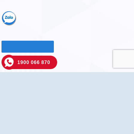
1900 066 870
TRANG CHỦ
GIỚI THIỆU
SẢN PHẨM
DỊCH VỤ
THƯƠNG HIỆU
HỒ SƠ NĂNG LỰC
TIN TỨC