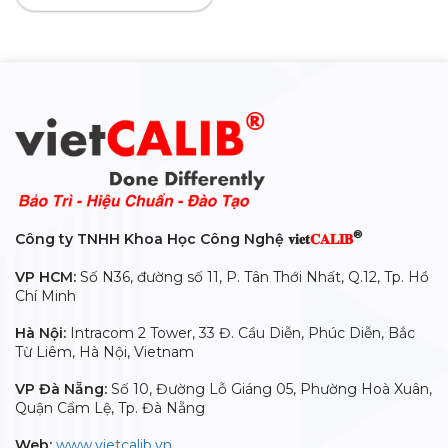
®
Công ty TNHH Khoa Học Công Nghệ 𝐯𝐢𝐞𝐭
𝐂𝐀𝐋𝐈𝐁
VP HCM:
Số N36, đường số 11, P. Tân Thới Nhất, Q.12, Tp. Hồ
Chí Minh
Hà Nội:
Intracom 2 Tower, 33 Đ. Cầu Diễn, Phúc Diễn, Bắc
Từ Liêm, Hà Nội, Vietnam
VP Đà Nẵng:
Số 10, Đường Lỗ Giáng 05, Phường Hoà Xuân,
Quận Cẩm Lệ, Tp. Đà Nẵng
Web:
www.vietcalib.vn