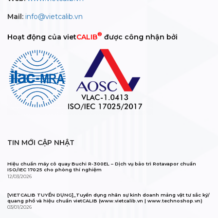
Mail:
info@vietcalib.vn
®
Hoạt động của viet
CALIB
được công nhận bởi
TIN MỚI CẬP NHẬT
Hiệu chuẩn máy cô quay Buchi R-300EL – Dịch vụ bảo trì Rotavapor chuẩn
ISO/IEC 17025 cho phòng thí nghiệm
12/03/2026
[VIETCALIB TUYỂN DỤNG]_Tuyển dụng nhân sự kinh doanh mảng vật tư sắc ký/
quang phổ và hiệu chuẩn vietCALIB (www.vietcalib.vn | www.technoshop.vn)
03/01/2026