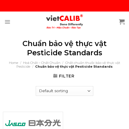
Skip
to
content
Chuẩn bảo vệ thực vật
Pesticide Standards
Home
/
Hoá Chất – Chất Chuẩn
/
Chất chuẩn thuốc bảo vệ thực vật
Pesticide
/
Chuẩn bảo vệ thực vật Pesticide Standards
FILTER