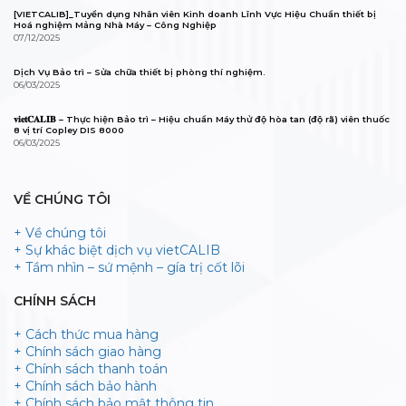
[VIETCALIB]_Tuyển dụng Nhân viên Kinh doanh Lĩnh Vực Hiệu Chuẩn thiết bị
Hoá nghiệm Mảng Nhà Máy – Công Nghiệp
07/12/2025
Dịch Vụ Bảo trì – Sửa chữa thiết bị phòng thí nghiệm.
06/03/2025
𝐯𝐢𝐞𝐭𝐂𝐀𝐋𝐈𝐁 – Thực hiện Bảo trì – Hiệu chuẩn Máy thử độ hòa tan (độ rã) viên thuốc
8 vị trí Copley DIS 8000
06/03/2025
VỀ CHÚNG TÔI
+ Về chúng tôi
+ Sự khác biệt dịch vụ vietCALIB
+ Tầm nhìn – sứ mệnh – gía trị cốt lõi
CHÍNH SÁCH
+ Cách thức mua hàng
+ Chính sách giao hàng
+ Chính sách thanh toán
+ Chính sách bảo hành
+ Chính sách bảo mật thông tin