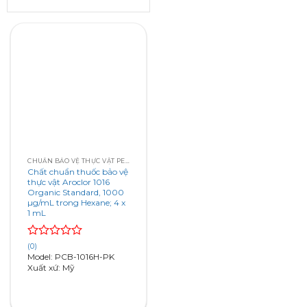
CHUẨN BẢO VỆ THỰC VẬT PESTICIDE STANDARDS
Chất chuẩn thuốc bảo vệ
thực vật Aroclor 1016
Organic Standard, 1000
µg/mL trong Hexane; 4 x
1 mL
Rated
(0)
0
Model: PCB-1016H-PK
out
Xuất xứ: Mỹ
of
5