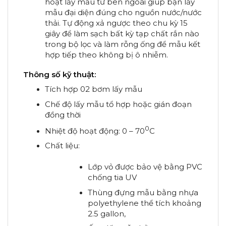
hoạt lấy mẫu từ bên ngoài giúp bạn lấy
mẫu đại diện đúng cho nguồn nước/nước
thải. Tự động xả ngược theo chu kỳ 15
giây để làm sạch bất kỳ tạp chất rắn nào
trong bộ lọc và làm rỗng ống để mẫu kết
hợp tiếp theo không bị ô nhiễm.
Thông số kỹ thuật:
Tích hợp 02 bơm lấy mẫu
Chế độ lấy mẫu tổ hợp hoặc gián đoạn
đồng thời
0
Nhiệt độ hoạt động: 0 – 70
C
Chất liệu:
Lớp vỏ được bảo vệ bằng PVC
chống tia UV
Thùng đựng mẫu bằng nhựa
polyethylene thể tích khoảng
2.5 gallon,