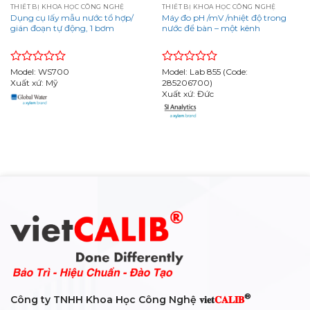
THIẾT BỊ KHOA HỌC CÔNG NGHỆ
THIẾT BỊ KHOA HỌC CÔNG NGHỆ
Dụng cụ lấy mẫu nước tổ hợp/
Máy đo pH /mV /nhiệt độ trong
gián đoạn tự động, 1 bơm
nước để bàn – một kênh
Rated
Model: WS700
Rated
Model: Lab 855 (Code:
0
Xuất xứ: Mỹ
0
285206700)
out
out
Xuất xứ: Đức
of
of
5
5
®
Công ty TNHH Khoa Học Công Nghệ 𝐯𝐢𝐞𝐭
𝐂𝐀𝐋𝐈𝐁