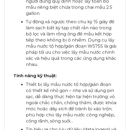
người dùng quy định hoặc lấy toàn bộ
mẫu riêng biệt chứa trong chai mẫu 2.5
gallon.
Tự động xả ngược theo chu kỳ 15 giây để
làm sạch bất kỳ tạp chất rắn nào trong
bộ lọc và làm rỗng ống để mẫu kết hợp
tiếp theo không bị ô nhiễm. Dụng cụ lấy
mẫu nước tổ hợp/gián đoạn WS755 là giải
pháp tối ưu cho việc lấy mẫu nước chính
xác và hiệu quả trong các ứng dụng khác
nhau.
Tính năng kỹ thuật:
Thiết bị lấy mẫu nước tổ hợp/gián đoạn
có thiết kế nhỏ gọn – nhẹ và sử dụng pin
sạc, dễ dàng thực hiện tại hiện trường; vỏ
ngoài chắc chắn, chống thấm, được khóa
móc hoặc dây xích để tránh bị xáo trộn;
phù hợp cho lấy mẫu nước công nghiệp,
cống rãnh, sông suối…
Tín hiệu ra cho lưu dữ liệu (data logers) và