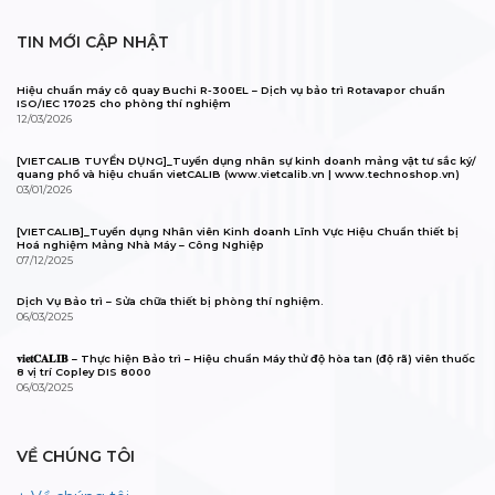
TIN MỚI CẬP NHẬT
Hiệu chuẩn máy cô quay Buchi R-300EL – Dịch vụ bảo trì Rotavapor chuẩn
ISO/IEC 17025 cho phòng thí nghiệm
12/03/2026
[VIETCALIB TUYỂN DỤNG]_Tuyển dụng nhân sự kinh doanh mảng vật tư sắc ký/
quang phổ và hiệu chuẩn vietCALIB (www.vietcalib.vn | www.technoshop.vn)
03/01/2026
[VIETCALIB]_Tuyển dụng Nhân viên Kinh doanh Lĩnh Vực Hiệu Chuẩn thiết bị
Hoá nghiệm Mảng Nhà Máy – Công Nghiệp
07/12/2025
Dịch Vụ Bảo trì – Sửa chữa thiết bị phòng thí nghiệm.
06/03/2025
𝐯𝐢𝐞𝐭𝐂𝐀𝐋𝐈𝐁 – Thực hiện Bảo trì – Hiệu chuẩn Máy thử độ hòa tan (độ rã) viên thuốc
8 vị trí Copley DIS 8000
06/03/2025
VỀ CHÚNG TÔI