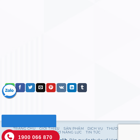
TRANG CHỦ
GIỚI THIỆU
SẢN PHẨM
DỊCH VỤ
THƯƠNG HIỆU
HỒ SƠ NĂNG LỰC
TIN TỨC
1900 066 870