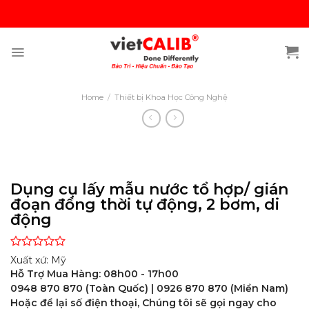
Skip
to
content
Home
/
Thiết bị Khoa Học Công Nghệ
Dụng cụ lấy mẫu nước tổ hợp/ gián
đoạn đồng thời tự động, 2 bơm, di
động
Rated
Xuất xứ: Mỹ
0
Hỗ Trợ Mua Hàng: 08h00 - 17h00
out
0948 870 870 (Toàn Quốc) | 0926 870 870 (Miền Nam)
of
5
Hoặc để lại số điện thoại, Chúng tôi sẽ gọi ngay cho