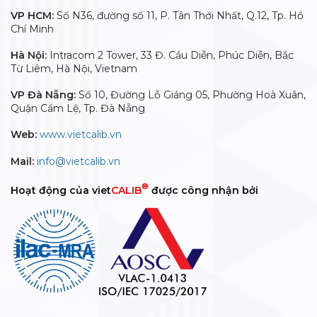
VP HCM:
Số N36, đường số 11, P. Tân Thới Nhất, Q.12, Tp. Hồ
Chí Minh
Hà Nội:
Intracom 2 Tower, 33 Đ. Cầu Diễn, Phúc Diễn, Bắc
Từ Liêm, Hà Nội, Vietnam
VP Đà Nẵng:
Số 10, Đường Lỗ Giáng 05, Phường Hoà Xuân,
Quận Cẩm Lệ, Tp. Đà Nẵng
Web:
www.vietcalib.vn
Mail:
info@vietcalib.vn
®
Hoạt động của viet
CALIB
được công nhận bởi