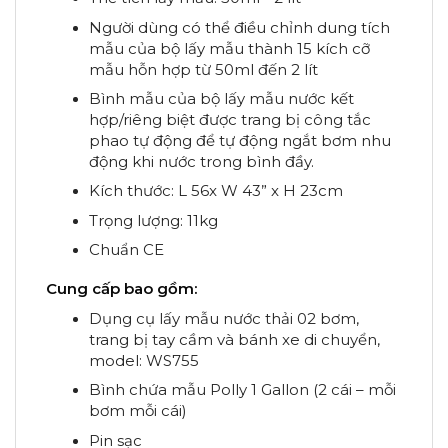
Người dùng có thể điều chỉnh dung tích
mẫu của bộ lấy mẫu thành 15 kích cỡ
mẫu hỗn hợp từ 50ml đến 2 lít
Bình mẫu của bộ lấy mẫu nước kết
hợp/riêng biệt được trang bị công tắc
phao tự động để tự động ngắt bơm nhu
động khi nước trong bình đầy.
Kích thước: L 56x W 43” x H 23cm
Trọng lượng: 11kg
Chuẩn CE
Cung c
ấ
p bao g
ồ
m:
Dụng cụ lấy mẫu nước thải 02 bơm,
trang bị tay cầm và bánh xe di chuyển,
model: WS755
Bình chứa mẫu Polly 1 Gallon (2 cái – mỗi
bơm mỗi cái)
Pin sạc