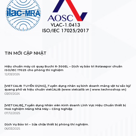
TIN MỚI CẬP NHẬT
Hiệu chuẩn máy cô quay Buchi R-300EL – Dịch vụ bảo trì Rotavapor chuẩn
ISO/IEC 17025 cho phòng thí nghiệm
12/03/2026
[VIETCALIB TUYỂN DỤNG]_Tuyển dụng nhân sự kinh doanh mảng vật tư sắc ký/
quang phổ và hiệu chuẩn vietCALIB (www.vietcalib.vn | www.technoshop.vn)
03/01/2026
[VIETCALIB]_Tuyển dụng Nhân viên Kinh doanh Lĩnh Vực Hiệu Chuẩn thiết bị
Hoá nghiệm Mảng Nhà Máy – Công Nghiệp
07/12/2025
Dịch Vụ Bảo trì – Sửa chữa thiết bị phòng thí nghiệm.
06/03/2025