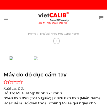
Skip
to
content
Home
/
Thiết bị Khoa Học Công Nghệ
Máy đo độ đục cầm tay
Rated
Xuất xứ: Đức
0
Hỗ Trợ Mua Hàng: 08h00 - 17h00
out
0948 870 870 (Toàn Quốc) | 0926 870 870 (Miền Nam)
of
5
Hoặc để lại số điện thoại, Chúng tôi sẽ gọi ngay cho