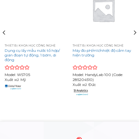
THIẾT BỊ KHOA HỌC CÔNG NGHỆ
THIẾT BỊ KHOA HỌC CÔNG NGHỆ
Dụng cụ lấy mẫu nước tổ hợp/
Máy đo pH/mV/nhiệt độ cầm tay
gián đoạn tự động, 1 bơm, di
hiện trường
động
Rated
Model: WS705
Rated
Model: HandyLab 100 (Code:
0
Xuất xứ: Mỹ
0
285204510)
out
out
Xuất xứ: Đức
of
of
5
5