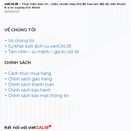
𝐯𝐢𝐞𝐭𝐂𝐀𝐋𝐈𝐁 – Thực hiện Bảo trì – Hiệu chuẩn Máy thử độ hòa tan (độ rã) viên thuốc
8 vị trí Copley DIS 8000
06/03/2025
VỀ CHÚNG TÔI
+ Về chúng tôi
+ Sự khác biệt dịch vụ vietCALIB
+ Tầm nhìn – sứ mệnh – gía trị cốt lõi
CHÍNH SÁCH
+ Cách thức mua hàng
+ Chính sách giao hàng
+ Chính sách thanh toán
+ Chính sách bảo hành
+ Chính sách bảo mật thông tin
®
Kết nối với viet
CALIB