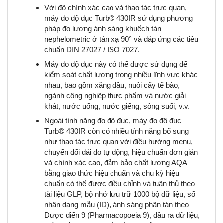
Với độ chính xác cao và thao tác trực quan,
máy đo độ đục Turb® 430IR sử dụng phương
pháp đo lượng ánh sáng khuếch tán
nephelometric ở tán xạ 90° và đáp ứng các tiêu
chuẩn DIN 27027 / ISO 7027.
Máy đo độ đục này có thể được sử dụng để
kiểm soát chất lượng trong nhiều lĩnh vực khác
nhau, bao gồm xăng dầu, nuôi cấy tế bào,
ngành công nghiệp thực phẩm và nước giải
khát, nước uống, nước giếng, sông suối, v.v.
Ngoài tính năng đo độ đục, máy đo độ đục
Turb® 430IR còn có nhiều tính năng bổ sung
như thao tác trực quan với điều hướng menu,
chuyển đổi dải đo tự động, hiệu chuẩn đơn giản
và chính xác cao, đảm bảo chất lượng AQA
bằng giao thức hiệu chuẩn và chu kỳ hiệu
chuẩn có thể được điều chỉnh và tuân thủ theo
tài liệu GLP, bộ nhớ lưu trữ 1000 bộ dữ liệu, số
nhận dạng mẫu (ID), ánh sáng phân tán theo
Dược điển 9 (Pharmacopoeia 9), đầu ra dữ liệu,