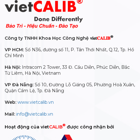
®
Công ty TNHH Khoa Học Công Nghệ 𝐯𝐢𝐞𝐭
𝐂𝐀𝐋𝐈𝐁
VP HCM:
Số N36, đường số 11, P. Tân Thới Nhất, Q.12, Tp. Hồ
Chí Minh
Hà Nội:
Intracom 2 Tower, 33 Đ. Cầu Diễn, Phúc Diễn, Bắc
Từ Liêm, Hà Nội, Vietnam
VP Đà Nẵng:
Số 10, Đường Lỗ Giáng 05, Phường Hoà Xuân,
Quận Cẩm Lệ, Tp. Đà Nẵng
Web:
www.vietcalib.vn
Mail:
info@vietcalib.vn
®
Hoạt động của viet
CALIB
được công nhận bởi