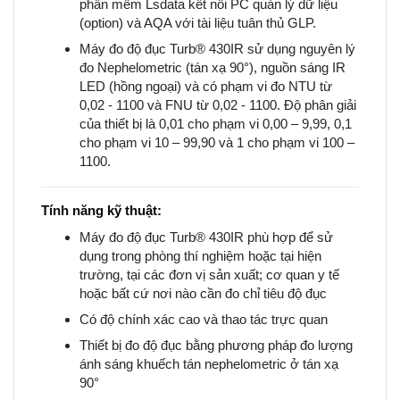
phần mềm Lsdata kết nối PC quản lý dữ liệu
(option) và AQA với tài liệu tuân thủ GLP.
Máy đo độ đục Turb® 430IR sử dụng nguyên lý
đo Nephelometric (tán xạ 90°), nguồn sáng IR
LED (hồng ngoại) và có phạm vi đo NTU từ
0,02 - 1100 và FNU từ 0,02 - 1100. Độ phân giải
của thiết bị là 0,01 cho phạm vi 0,00 – 9,99, 0,1
cho phạm vi 10 – 99,90 và 1 cho phạm vi 100 –
1100.
Tính năng kỹ thuật:
Máy đo độ đục Turb® 430IR phù hợp để sử
dụng trong phòng thí nghiệm hoặc tại hiện
trường, tại các đơn vị sản xuất; cơ quan y tế
hoặc bất cứ nơi nào cần đo chỉ tiêu độ đục
Có độ chính xác cao và thao tác trực quan
Thiết bị đo độ đục bằng phương pháp đo lượng
ánh sáng khuếch tán nephelometric ở tán xạ
90°