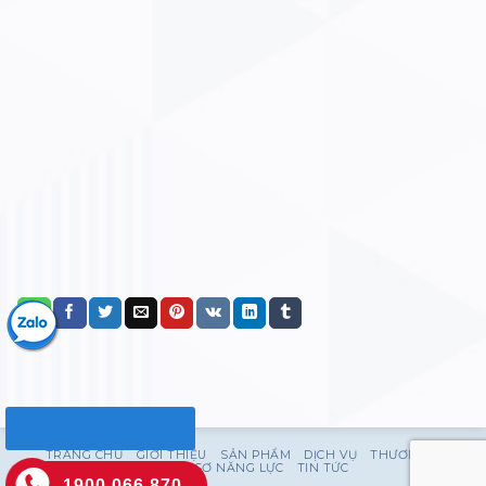
TRANG CHỦ
GIỚI THIỆU
SẢN PHẨM
DỊCH VỤ
THƯƠNG HIỆU
HỒ SƠ NĂNG LỰC
TIN TỨC
1900 066 870