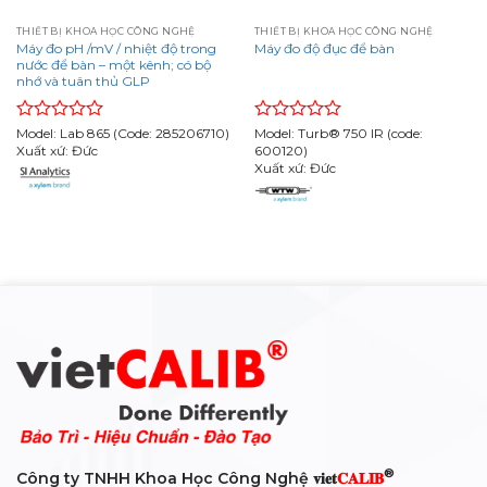
THIẾT BỊ KHOA HỌC CÔNG NGHỆ
THIẾT BỊ KHOA HỌC CÔNG NGHỆ
Máy đo pH /mV / nhiệt độ trong
Máy đo độ đục để bàn
nước để bàn – một kênh; có bộ
nhớ và tuân thủ GLP
Rated
Model: Lab 865 (Code: 285206710)
Rated
Model: Turb® 750 IR (code:
0
Xuất xứ: Đức
0
600120)
out
out
Xuất xứ: Đức
of
of
5
5
®
Công ty TNHH Khoa Học Công Nghệ 𝐯𝐢𝐞𝐭
𝐂𝐀𝐋𝐈𝐁