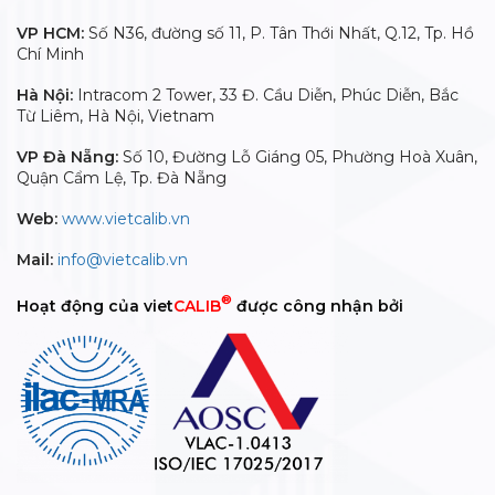
VP HCM:
Số N36, đường số 11, P. Tân Thới Nhất, Q.12, Tp. Hồ
Chí Minh
Hà Nội:
Intracom 2 Tower, 33 Đ. Cầu Diễn, Phúc Diễn, Bắc
Từ Liêm, Hà Nội, Vietnam
VP Đà Nẵng:
Số 10, Đường Lỗ Giáng 05, Phường Hoà Xuân,
Quận Cẩm Lệ, Tp. Đà Nẵng
Web:
www.vietcalib.vn
Mail:
info@vietcalib.vn
®
Hoạt động của viet
CALIB
được công nhận bởi