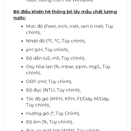
Bộ điều khiển hệ thống bộ lấy mẫu chất lượng
nước:
Mức độ (Feet, inch, mét, xen ti mét, Tùy
chỉnh),
Nhiệt độ (°F, °C, Tùy chỉnh),
pH (pH, Tùy chỉnh),
Độ dẫn (uS, mS, Tùy chỉnh),
Oxy hòa tan (%, mbar, ppm, mg/L, Tùy
chỉnh),
ORP (mV, Tùy chỉnh),
Độ đục (NTU, Tùy chỉnh),
Tốc độ gió (MPH, KPH, Ft/Giây, M/Giây,
Tùy chỉnh),
Hướng gió (°, Tùy Chỉnh),
Độ ẩm (%, Tùy chỉnh),
Bức xạ mặt trời (W/M², Tùy chỉnh),