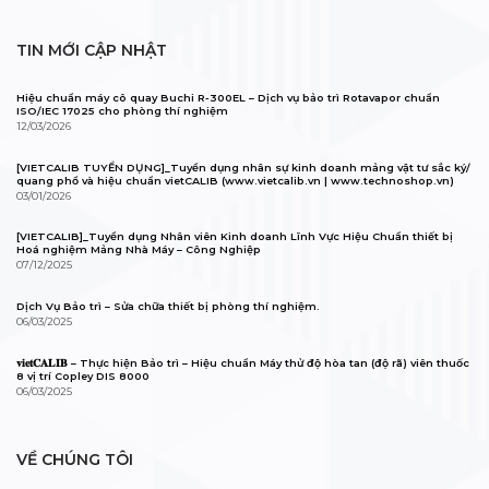
TIN MỚI CẬP NHẬT
Hiệu chuẩn máy cô quay Buchi R-300EL – Dịch vụ bảo trì Rotavapor chuẩn
ISO/IEC 17025 cho phòng thí nghiệm
12/03/2026
[VIETCALIB TUYỂN DỤNG]_Tuyển dụng nhân sự kinh doanh mảng vật tư sắc ký/
quang phổ và hiệu chuẩn vietCALIB (www.vietcalib.vn | www.technoshop.vn)
03/01/2026
[VIETCALIB]_Tuyển dụng Nhân viên Kinh doanh Lĩnh Vực Hiệu Chuẩn thiết bị
Hoá nghiệm Mảng Nhà Máy – Công Nghiệp
07/12/2025
Dịch Vụ Bảo trì – Sửa chữa thiết bị phòng thí nghiệm.
06/03/2025
𝐯𝐢𝐞𝐭𝐂𝐀𝐋𝐈𝐁 – Thực hiện Bảo trì – Hiệu chuẩn Máy thử độ hòa tan (độ rã) viên thuốc
8 vị trí Copley DIS 8000
06/03/2025
VỀ CHÚNG TÔI