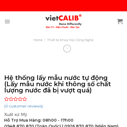
Skip
to
content
Home
/
Thiết bị Khoa Học Công Nghệ
Hệ thống lấy mẫu nước tự động
(Lấy mẫu nước khi thông số chất
lượng nước đã bị vượt quá)
Rated
(
0
customer reviews)
0
Xuất xứ: Mỹ
out
of
Hỗ Trợ Mua Hàng: 08h00 - 17h00
5
0948 870 870 (Toàn Quốc) | 0926 870 870 (Miền Nam)