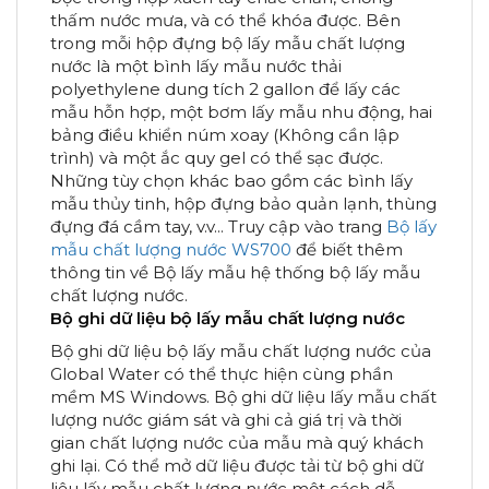
thấm nước mưa, và có thể khóa được. Bên
trong mỗi hộp đựng bộ lấy mẫu chất lượng
nước là một bình lấy mẫu nước thải
polyethylene dung tích 2 gallon để lấy các
mẫu hỗn hợp, một bơm lấy mẫu nhu động, hai
bảng điều khiển núm xoay (Không cần lập
trình) và một ắc quy gel có thể sạc được.
Những tùy chọn khác bao gồm các bình lấy
mẫu thủy tinh, hộp đựng bảo quản lạnh, thùng
đựng đá cầm tay, v.v... Truy cập vào trang
Bộ lấy
mẫu chất lượng nước WS700
để biết thêm
thông tin về Bộ lấy mẫu hệ thống bộ lấy mẫu
chất lượng nước.
Bộ ghi dữ liệu bộ lấy mẫu chất lượng nước
Bộ ghi dữ liệu bộ lấy mẫu chất lượng nước của
Global Water có thể thực hiện cùng phần
mềm MS Windows. Bộ ghi dữ liệu lấy mẫu chất
lượng nước giám sát và ghi cả giá trị và thời
gian chất lượng nước của mẫu mà quý khách
ghi lại. Có thể mở dữ liệu được tải từ bộ ghi dữ
liệu lấy mẫu chất lượng nước một cách dễ