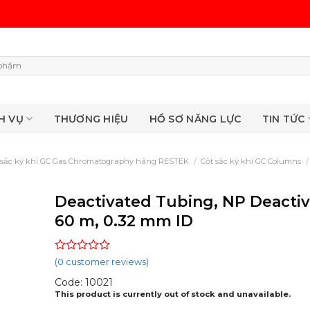
H VỤ
THƯƠNG HIỆU
HỒ SƠ NĂNG LỰC
TIN TỨC
 sắc ký khí GC Gas Chromatography hãng RESTEK
/
Cột sắc ký khí GC Columns
/
Deactivated Tubing, NP Deactiv
60 m, 0.32 mm ID
Rated
(
0
customer reviews)
0
Code: 10021
out
of
This product is currently out of stock and unavailable.
5