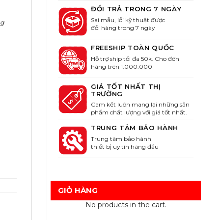
ĐỔI TRẢ TRONG 7 NGÀY
Sai mẫu, lỗi kỹ thuật được
ng
đỗi hàng trong 7 ngày
FREESHIP TOÀN QUỐC
Hỗ trợ ship tối đa 50k. Cho đơn
hàng trên 1.000.000
GIÁ TỐT NHẤT THỊ
TRƯỜNG
Cam kết luôn mang lại những sản
phẩm chất lượng với giá tốt nhất.
TRUNG TÂM BẢO HÀNH
Trung tâm bảo hành
thiết bị uy tín hàng đầu
GIỎ HÀNG
No products in the cart.