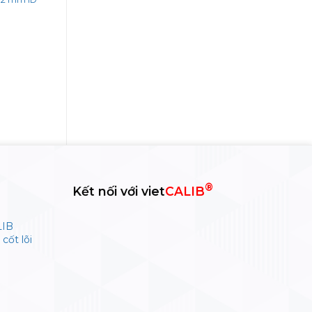
t
®
Kết nối với viet
CALIB
LIB
cốt lõi