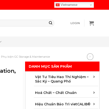
Vietnamese
LOGIN
Phụ kiện GC Storage & Maintenance
DANH MỤC SẢN PHẨM
ation,
Chuẩ
Cột 
Màng 
Vật t
Vật 
Vật 
Vật t
Vật t
Vật t
Vật t
Vật t
Vật t
Vật Tư Tiêu Hao Thí Nghiệm –
Sắc Ký – Quang Phổ
Chất
Chất
Chất
Chất
Chất
Chất
Chất 
Mẫu 
Hoá Chất – Chất Chuẩn
Áp s
Dung 
Độ dà
Hoá 
Khối
Nhiệ
Quan
Thời 
Hiệu Chuẩn Bảo Trì vietCALIB®