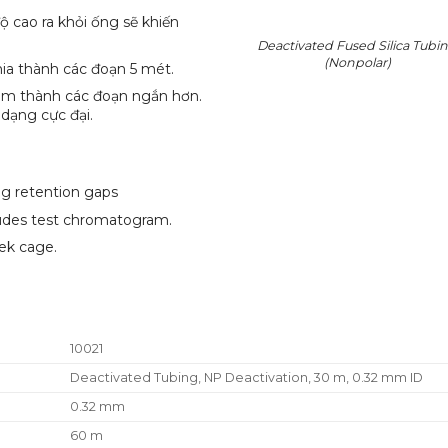
độ cao ra khỏi ống sẽ khiến
Deactivated Fused Silica Tubi
(Nonpolar)
hia thành các đoạn 5 mét.
0 m thành các đoạn ngắn hơn.
 dạng cực đại.
ong retention gaps
ludes test chromatogram.
ek cage.
10021
Deactivated Tubing, NP Deactivation, 30 m, 0.32 mm ID
0.32 mm
60 m