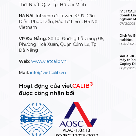
Thới Nhất, Q.12, Tp. Hồ Chí Minh
[VIETCALI
Hà Nội:
Intracom 2 Tower, 33 Đ. Cầu
doanh Lĩn
nghiệm M
Diễn, Phúc Diễn, Bắc Từ Liêm, Hà Nội,
07/12/2025
Vietnam
Dịch Vụ Bả
VP Đà Nẵng:
Số 10, Đường Lỗ Giáng 05,
nghiệm.
Phường Hoà Xuân, Quận Cẩm Lệ, Tp.
06/03/2025
Đà Nẵng
𝐯𝐢𝐞𝐭𝐂𝐀
Máy thử độ
Web:
www.vietcalib.vn
Copley D
06/03/2025
Mail:
info@vietcalib.vn
®
Hoạt động của viet
CALIB
được công nhận bởi