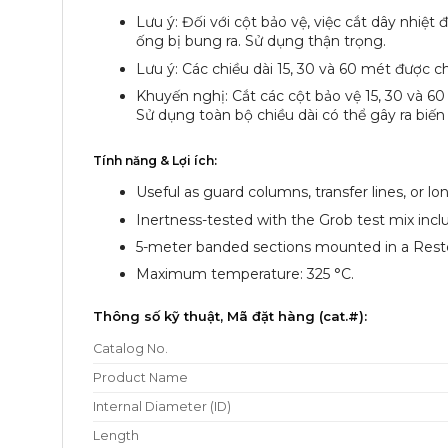
Lưu ý: Đối với cột bảo vệ, việc cắt dây nhiệt 
ống bị bung ra. Sử dụng thận trọng.
Lưu ý: Các chiều dài 15, 30 và 60 mét được c
Khuyến nghị: Cắt các cột bảo vệ 15, 30 và 6
Sử dụng toàn bộ chiều dài có thể gây ra biến
Tính năng & Lợi ích:
Useful as guard columns, transfer lines, or l
Inertness-tested with the Grob test mix inc
5-meter banded sections mounted in a Rest
Maximum temperature: 325 °C.
Thông số kỹ thuật, Mã đặt hàng (cat.#):
Catalog No.
Product Name
Internal Diameter (ID)
Length