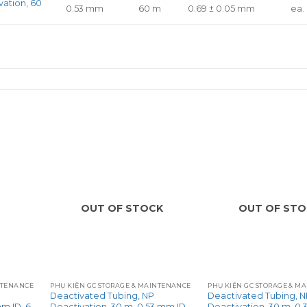
vation, 60
0.53 mm
60 m
0.69 ± 0.05 mm
ea.
OUT OF STOCK
OUT OF ST
+
+
NTENANCE
PHỤ KIỆN GC STORAGE & MAINTENANCE
PHỤ KIỆN GC STORAGE & M
Deactivated Tubing, NP
Deactivated Tubing, 
m ID, 6-
Deactivation, 30 m, 0.53 mm ID
Deactivation, 30 m, 0