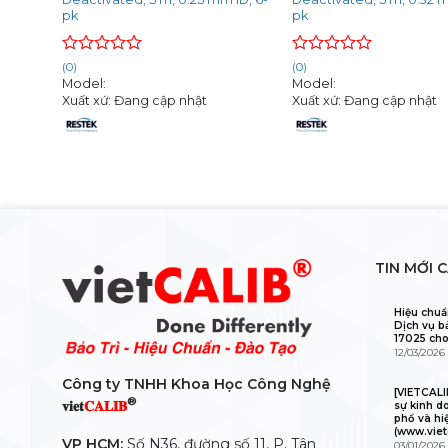
pk
pk
Rated
Rated
(0)
(0)
0
0
Model:
Model:
out
out
Xuất xứ: Đang cập nhật
Xuất xứ: Đang cập nhật
of
of
5
5
TIN MỚI 
Hiệu chuẩ
Dịch vụ b
17025 cho
12/03/2026
Công ty TNHH Khoa Học Công Nghệ
[VIETCAL
®
𝐯𝐢𝐞𝐭
𝐂𝐀𝐋𝐈𝐁
sự kinh d
phổ và hi
(www.viet
VP HCM:
Số N36, đường số 11, P. Tân
03/01/2026