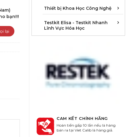
Cân 
Khúc 
Thiết
Thiết bị Khoa Học Công Nghệ
 Nam)
ho bạn!!!
Kit E
Kit E
Kit E
Kit E
Kit E
Kit E
Kit E
Kit E
Kit E
Kit E
Kit E
Kit E
Testkit Elisa - Testkit Nhanh
Lĩnh Vực Hóa Học
CAM KẾT CHÍNH HÃNG
Hoàn tiền gấp 10 lần nếu là hàng
bán ra tại Viet Calib là hàng giả.