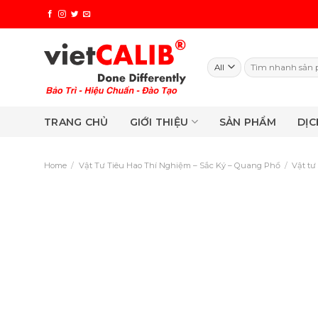
Skip
to
content
Search
for:
TRANG CHỦ
GIỚI THIỆU
SẢN PHẨM
DỊC
Home
/
Vật Tư Tiêu Hao Thí Nghiệm – Sắc Ký – Quang Phổ
/
Vật tư