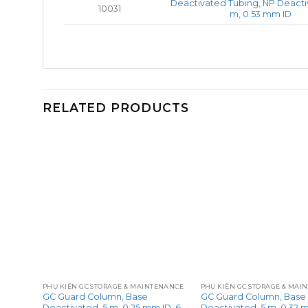
Deactivated Tubing, NP Deacti
10031
m, 0.53 mm ID
RELATED PRODUCTS
+
+
TENANCE
PHỤ KIỆN GC STORAGE & MAINTENANCE
PHỤ KIỆN GC STORAGE & MAI
GC Guard Column, Base
GC Guard Column, Base
 ID
Deactivated, 5 m, 0.25 mm ID, 6-
Deactivated, 5 m, 0.32 m