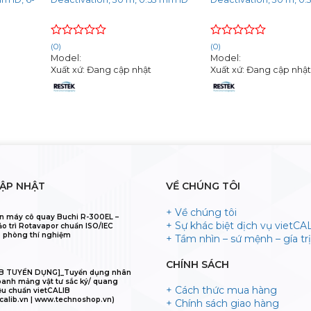
Rated
Rated
(0)
(0)
0
0
Model:
Model:
out
out
Xuất xứ: Đang cập nhật
Xuất xứ: Đang cập nhậ
of
of
5
5
CẬP NHẬT
VỀ CHÚNG TÔI
+ Về chúng tôi
n máy cô quay Buchi R-300EL –
+ Sự khác biệt dịch vụ vietCA
ảo trì Rotavapor chuẩn ISO/IEC
 phòng thí nghiệm
+ Tầm nhìn – sứ mệnh – gía trị 
CHÍNH SÁCH
IB TUYỂN DỤNG]_Tuyển dụng nhân
oanh mảng vật tư sắc ký/ quang
+ Cách thức mua hàng
ệu chuẩn vietCALIB
calib.vn | www.technoshop.vn)
+ Chính sách giao hàng