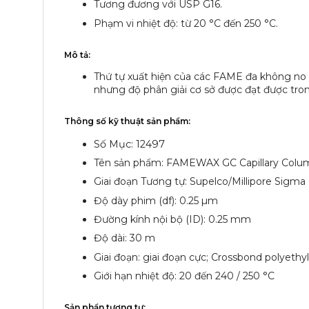
Tương đương với USP G16.
Phạm vi nhiệt độ: từ 20 °C đến 250 °C.
Mô tả:
Thứ tự xuất hiện của các FAME đa không no
nhưng độ phân giải cơ sở được đạt được trong
Thông số kỹ thuật sản phẩm:
Số Mục: 12497
Tên sản phẩm: FAMEWAX GC Capillary Colum
Giai đoạn Tương tự: Supelco/Millipore Sig
Độ dày phim (df): 0.25 µm
Đường kính nội bộ (ID): 0.25 mm
Độ dài: 30 m
Giai đoạn: giai đoạn cực; Crossbond polyethy
Giới hạn nhiệt độ: 20 đến 240 / 250 °C
Sản phẩn tương tự: