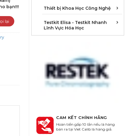
 Nam)
ho bạn!!!
Cân 
Khúc 
Thiết
Thiết bị Khoa Học Công Nghệ
Kit E
Kit E
Kit E
Kit E
Kit E
Kit E
Kit E
Kit E
Kit E
Kit E
Kit E
Kit E
Testkit Elisa - Testkit Nhanh
Lĩnh Vực Hóa Học
ry
CAM KẾT CHÍNH HÃNG
Hoàn tiền gấp 10 lần nếu là hàng
bán ra tại Viet Calib là hàng giả.