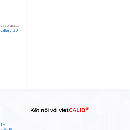
CỘT SẮC KÝ MAO QUẢN GC FUSED SILICA CAPILLARY COLUMNS
illary, 30
m
t
®
Kết nối với viet
CALIB
LIB