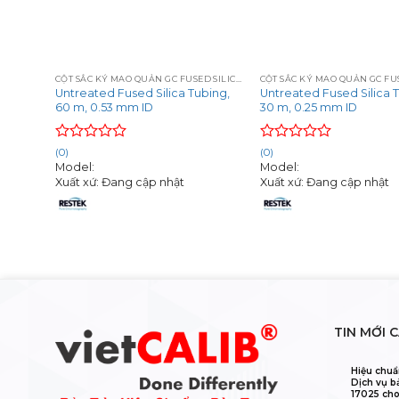
+
+
CỘT SẮC KÝ MAO QUẢN GC FUSED SILICA CAPILLARY COLUMNS
CỘT SẮC KÝ MAO QUẢN GC FUSED SILICA CAPILLARY COLUMNS
bing,
Untreated Fused Silica Tubing,
Untreated Fused Silica 
60 m, 0.53 mm ID
30 m, 0.25 mm ID
Rated
Rated
(0)
(0)
0
0
Model:
Model:
out
out
Xuất xứ: Đang cập nhật
Xuất xứ: Đang cập nhật
of
of
5
5
TIN MỚI 
Hiệu chuẩ
Dịch vụ b
17025 cho