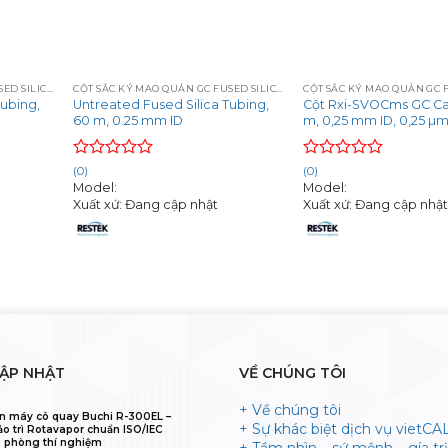
+
+
CỘT SẮC KÝ MAO QUẢN GC FUSED SILICA CAPILLARY COLUMNS
CỘT SẮC KÝ MAO QUẢN GC FUSED SILICA CAPILLARY COLUMNS
Tubing,
Untreated Fused Silica Tubing,
Cột Rxi-SVOCms GC Cap
60 m, 0.25 mm ID
m, 0,25 mm ID, 0,25 µ
Rated
Rated
(0)
(0)
0
0
Model:
Model:
out
out
Xuất xứ: Đang cập nhật
Xuất xứ: Đang cập nhậ
of
of
5
5
CẬP NHẬT
VỀ CHÚNG TÔI
+ Về chúng tôi
n máy cô quay Buchi R-300EL –
+ Sự khác biệt dịch vụ vietCA
ảo trì Rotavapor chuẩn ISO/IEC
 phòng thí nghiệm