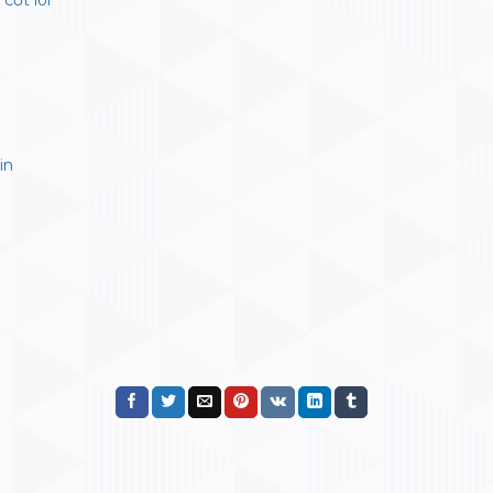
cốt lõi
in