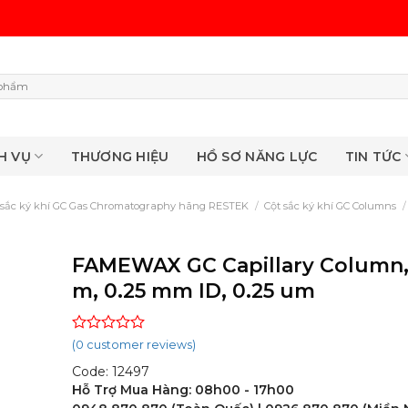
H VỤ
THƯƠNG HIỆU
HỒ SƠ NĂNG LỰC
TIN TỨC
 sắc ký khí GC Gas Chromatography hãng RESTEK
/
Cột sắc ký khí GC Columns
/
FAMEWAX GC Capillary Column,
m, 0.25 mm ID, 0.25 um
Rated
(
0
customer reviews)
0
Code: 12497
out
of
Hỗ Trợ Mua Hàng: 08h00 - 17h00
5