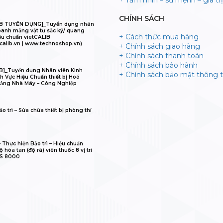
+ Tầm nhìn – sứ mệnh – gía trị 
CHÍNH SÁCH
IB TUYỂN DỤNG]_Tuyển dụng nhân
oanh mảng vật tư sắc ký/ quang
+ Cách thức mua hàng
ệu chuẩn vietCALIB
calib.vn | www.technoshop.vn)
+ Chính sách giao hàng
+ Chính sách thanh toán
+ Chính sách bảo hành
B]_Tuyển dụng Nhân viên Kinh
+ Chính sách bảo mật thông t
h Vực Hiệu Chuẩn thiết bị Hoá
ảng Nhà Máy – Công Nghiệp
o trì – Sửa chữa thiết bị phòng thí
𝐋𝐈𝐁 – Thực hiện Bảo trì – Hiệu chuẩn
 hòa tan (độ rã) viên thuốc 8 vị trí
IS 8000