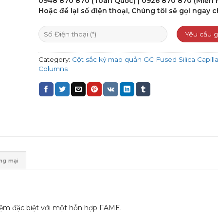
0948 870 870 (Toàn Quốc) | 0926 870 870 (Miền
Hoặc để lại số điện thoại, Chúng tôi sẽ gọi ngay c
Category:
Cột sắc ký mao quản GC Fused Silica Capilla
Columns
ơng mại
ệm đặc biệt với một hỗn hợp FAME.