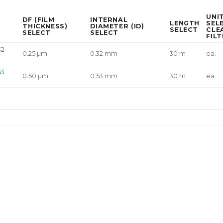
UNI
DF (FILM
INTERNAL
LENGTH
SEL
THICKNESS)
DIAMETER (ID)
SELECT
CLE
SELECT
SELECT
FIL
32
0.25 µm
0.32 mm
30 m
ea.
53
0.50 µm
0.53 mm
30 m
ea.