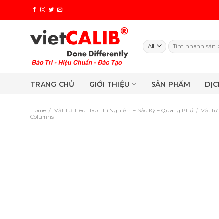
Skip
to
content
Search
for:
TRANG CHỦ
GIỚI THIỆU
SẢN PHẨM
DỊC
Home
/
Vật Tư Tiêu Hao Thí Nghiệm – Sắc Ký – Quang Phổ
/
Vật tư
Columns