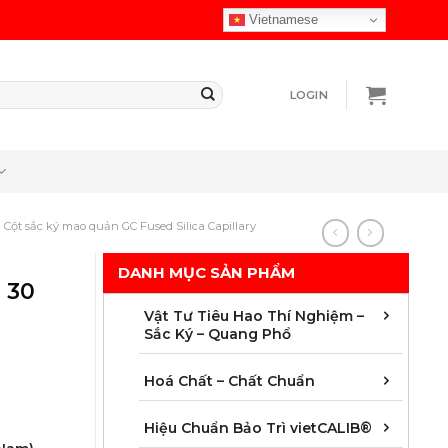
Vietnamese
LOGIN
Cột sắc ký mao quản GC Fused Silica Capillary
DANH MỤC SẢN PHẨM
 30
Chuẩ
Cột 
Màng 
Vật t
Vật 
Vật 
Vật t
Vật t
Vật t
Vật t
Vật t
Vật t
Vật Tư Tiêu Hao Thí Nghiệm –
Sắc Ký – Quang Phổ
Chất
Chất
Chất
Chất
Chất
Chất
Chất 
Mẫu 
Hoá Chất – Chất Chuẩn
Áp s
Dung 
Độ dà
Hoá 
Khối
Nhiệ
Quan
Thời 
Hiệu Chuẩn Bảo Trì vietCALIB®