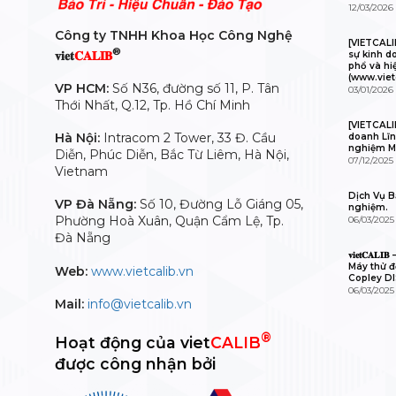
12/03/2026
Công ty TNHH Khoa Học Công Nghệ
[VIETCAL
®
𝐯𝐢𝐞𝐭
𝐂𝐀𝐋𝐈𝐁
sự kinh d
phổ và hi
(www.viet
VP HCM:
Số N36, đường số 11, P. Tân
03/01/2026
Thới Nhất, Q.12, Tp. Hồ Chí Minh
[VIETCALI
Hà Nội:
Intracom 2 Tower, 33 Đ. Cầu
doanh Lĩn
nghiệm M
Diễn, Phúc Diễn, Bắc Từ Liêm, Hà Nội,
07/12/2025
Vietnam
Dịch Vụ Bả
VP Đà Nẵng:
Số 10, Đường Lỗ Giáng 05,
nghiệm.
Phường Hoà Xuân, Quận Cẩm Lệ, Tp.
06/03/2025
Đà Nẵng
𝐯𝐢𝐞𝐭𝐂𝐀
Máy thử độ
Web:
www.vietcalib.vn
Copley D
06/03/2025
Mail:
info@vietcalib.vn
®
Hoạt động của viet
CALIB
được công nhận bởi