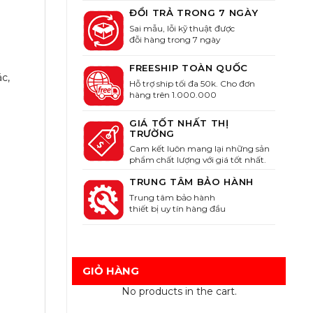
ĐỔI TRẢ TRONG 7 NGÀY
Sai mẫu, lỗi kỹ thuật được
đỗi hàng trong 7 ngày
FREESHIP TOÀN QUỐC
c,
Hỗ trợ ship tối đa 50k. Cho đơn
hàng trên 1.000.000
GIÁ TỐT NHẤT THỊ
TRƯỜNG
Cam kết luôn mang lại những sản
phẩm chất lượng với giá tốt nhất.
TRUNG TÂM BẢO HÀNH
Trung tâm bảo hành
thiết bị uy tín hàng đầu
GIỎ HÀNG
No products in the cart.