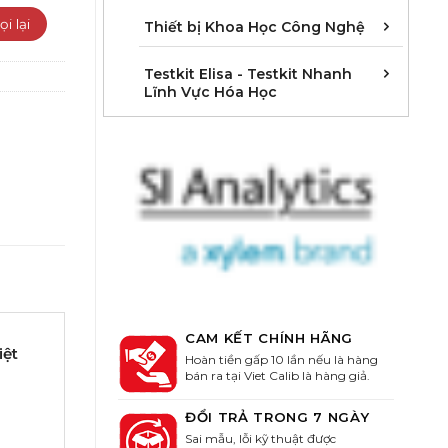
Cân 
Khúc 
Thiết
Thiết bị Khoa Học Công Nghệ
Kit E
Kit E
Kit E
Kit E
Kit E
Kit E
Kit E
Kit E
Kit E
Kit E
Kit E
Kit E
Testkit Elisa - Testkit Nhanh
Lĩnh Vực Hóa Học
CAM KẾT CHÍNH HÃNG
iệt
Hoàn tiền gấp 10 lần nếu là hàng
bán ra tại Viet Calib là hàng giả.
ĐỔI TRẢ TRONG 7 NGÀY
Sai mẫu, lỗi kỹ thuật được