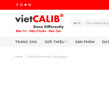
Skip
to
content
Search
for:
TRANG CHỦ
GIỚI THIỆU
SẢN PHẨM
DỊC
Home
/
Thiết bị Khoa Học Công Nghệ