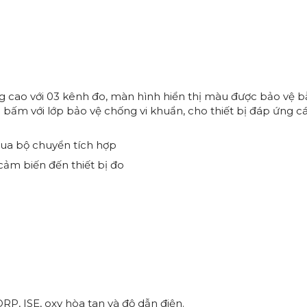
g cao với 03 kênh đo, màn hình hiển thị màu được bảo vệ 
bấm với lớp bảo vệ chống vi khuẩn, cho thiết bị đáp ứng c
qua bộ chuyển tích hợp
cảm biến đến thiết bị đo
ORP, ISE, oxy hòa tan và độ dẫn điện.