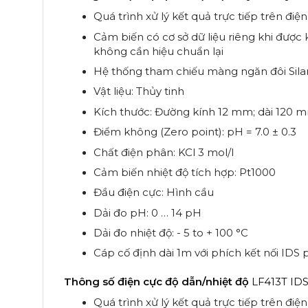
Quá trình xử lý kết quả trực tiếp trên đi
Cảm biến có cơ sở dữ liệu riêng khi được kế
không cần hiệu chuẩn lại
Hệ thống tham chiếu màng ngăn đôi Sil
Vật liệu: Thủy tinh
Kích thước: Đường kính 12 mm; dài 120 
Điểm không (Zero point): pH = 7.0 ± 0.3
Chất điện phân: KCl 3 mol/l
Cảm biến nhiệt độ tích hợp: Pt1000
Đầu điện cực: Hình cầu
Dải đo pH: 0 … 14 pH
Dải đo nhiệt độ: - 5 to + 100 °C
Cáp cố định dài 1m với phích kết nối IDS 
Thông số điện cực độ dẫn/nhiệt độ
LF413T ID
Quá trình xử lý kết quả trực tiếp trên đi