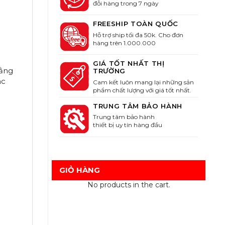
đỗi hàng trong 7 ngày
FREESHIP TOÀN QUỐC
Hỗ trợ ship tối đa 50k. Cho đơn
hàng trên 1.000.000
GIÁ TỐT NHẤT THỊ
bằng
TRƯỜNG
ác
Cam kết luôn mang lại những sản
phẩm chất lượng với giá tốt nhất.
TRUNG TÂM BẢO HÀNH
Trung tâm bảo hành
thiết bị uy tín hàng đầu
GIỎ HÀNG
No products in the cart.