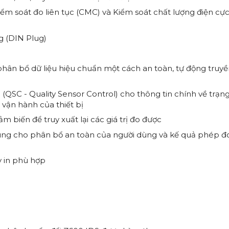
ểm soát đo liên tục (CMC) và Kiểm soát chất lượng điện cự
g (DIN Plug)
, phân bổ dữ liệu hiệu chuẩn một cách an toàn, tự động truy
 (QSC - Quality Sensor Control) cho thông tin chính về trạn
 vận hành của thiết bị
ảm biến để truy xuất lại các giá trị đo được
dùng cho phân bổ an toàn của người dùng và kế quả phép đ
y in phù hợp