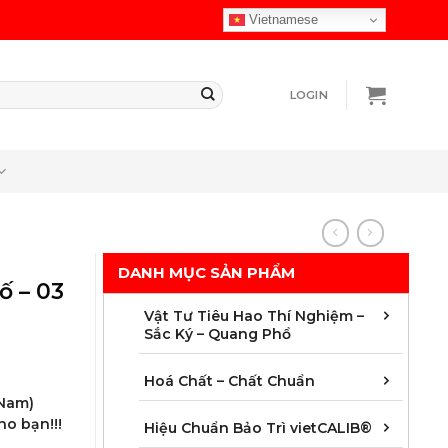
Vietnamese
LOGIN
DANH MỤC SẢN PHẨM
ố – 03
Chuẩ
Cột 
Màng 
Vật t
Vật 
Vật 
Vật t
Vật t
Vật t
Vật t
Vật t
Vật t
Vật Tư Tiêu Hao Thí Nghiệm –
Sắc Ký – Quang Phổ
Chất
Chất
Chất
Chất
Chất
Chất
Chất 
Mẫu 
Hoá Chất – Chất Chuẩn
 Nam)
ho bạn!!!
Áp s
Dung 
Độ dà
Hoá 
Khối
Nhiệ
Quan
Thời 
Hiệu Chuẩn Bảo Trì vietCALIB®