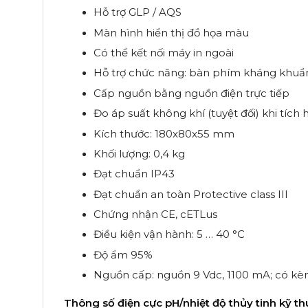
Hỗ trợ GLP / AQS
Màn hình hiển thị đồ họa màu
Có thể kết nối máy in ngoài
Hỗ trợ chức năng: bàn phím kháng khuẩn
Cấp nguồn bằng nguồn điện trực tiếp
Đo áp suất không khí (tuyệt đối) khi tích
Kích thước: 180x80x55 mm
Khối lượng: 0,4 kg
Đạt chuẩn IP43
Đạt chuẩn an toàn Protective class III
Chứng nhận CE, cETLus
Điều kiện vận hành: 5 … 40 °C
Độ ẩm 95%
Nguồn cấp: nguồn 9 Vdc, 1100 mA; có kèm
Thông số điện cực pH/nhiệt độ thủy tinh kỹ t