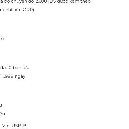
a bộ chuyển đổi Z600 IDS được kèm theo
rừ chỉ tiêu ORP).
i)
 đa 10 bản lưu.
: 1…999 ngày
u
iệu
A, Mini USB-B