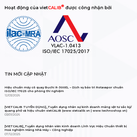
®
Hoạt động của viet
CALIB
được công nhận bởi
TIN MỚI CẬP NHẬT
Hiệu chuẩn máy cô quay Buchi R-300EL – Dịch vụ bảo trì Rotavapor chuẩn
ISO/IEC 17025 cho phòng thí nghiệm
12/03/2026
[VIETCALIB TUYỂN DỤNG]_Tuyển dụng nhân sự kinh doanh mảng vật tư sắc ký/
quang phổ và hiệu chuẩn vietCALIB (www.vietcalib.vn | www.technoshop.vn)
03/01/2026
[VIETCALIB]_Tuyển dụng Nhân viên Kinh doanh Lĩnh Vực Hiệu Chuẩn thiết bị
Hoá nghiệm Mảng Nhà Máy – Công Nghiệp
07/12/2025