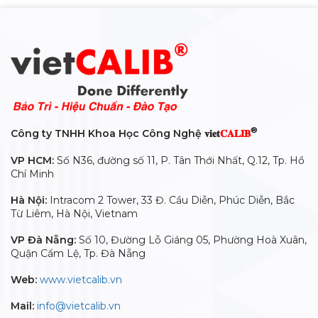
®
Công ty TNHH Khoa Học Công Nghệ 𝐯𝐢𝐞𝐭
𝐂𝐀𝐋𝐈𝐁
VP HCM:
Số N36, đường số 11, P. Tân Thới Nhất, Q.12, Tp. Hồ
Chí Minh
Hà Nội:
Intracom 2 Tower, 33 Đ. Cầu Diễn, Phúc Diễn, Bắc
Từ Liêm, Hà Nội, Vietnam
VP Đà Nẵng:
Số 10, Đường Lỗ Giáng 05, Phường Hoà Xuân,
Quận Cẩm Lệ, Tp. Đà Nẵng
Web:
www.vietcalib.vn
Mail:
info@vietcalib.vn