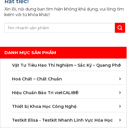
Rất tiếc!
Xin lỗi, nội dung bạn tìm hiện không khả dụng, vui lòng tìm
kiếm với từ khóa khác!
DANH MỤC SẢN PHẨM
C
C
M
V
V
V
V
V
V
V
V
V
Vật Tư Tiêu Hao Thí Nghiệm – Sắc Ký – Quang Phổ
C
C
C
C
C
C
C
M
Hoá Chất – Chất Chuẩn
Á
D
Đ
H
K
N
Q
T
Hiệu Chuẩn Bảo Trì vietCALIB®
C
K
T
Thiết bị Khoa Học Công Nghệ
K
K
K
K
K
K
K
K
K
K
K
K
Testkit Elisa - Testkit Nhanh Lĩnh Vực Hóa Học