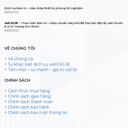
Dịch Vụ Bảo trì – Sửa chữa thiết bị phòng thí nghiệm.
06/03/2025
𝐯𝐢𝐞𝐭𝐂𝐀𝐋𝐈𝐁 – Thực hiện Bảo trì – Hiệu chuẩn Máy thử độ hòa tan (độ rã) viên thuốc
8 vị trí Copley DIS 8000
06/03/2025
VỀ CHÚNG TÔI
+ Về chúng tôi
+ Sự khác biệt dịch vụ vietCALIB
+ Tầm nhìn – sứ mệnh – gía trị cốt lõi
CHÍNH SÁCH
+ Cách thức mua hàng
+ Chính sách giao hàng
+ Chính sách thanh toán
+ Chính sách bảo hành
+ Chính sách bảo mật thông tin