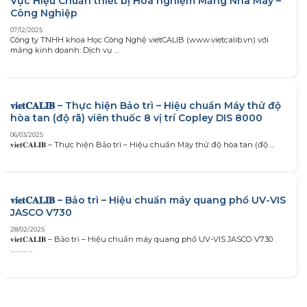
Vực Hiệu Chuẩn thiết bị Hoá nghiệm Mảng Nhà Máy –
Công Nghiệp
07/12/2025
Công ty TNHH khoa Học Công Nghệ vietCALIB (www.vietcalib.vn) với
mảng kinh doanh: Dịch vụ ...
𝐯𝐢𝐞𝐭𝐂𝐀𝐋𝐈𝐁 – Thực hiện Bảo trì – Hiệu chuẩn Máy thử độ
hòa tan (độ rã) viên thuốc 8 vị trí Copley DIS 8000
06/03/2025
𝐯𝐢𝐞𝐭𝐂𝐀𝐋𝐈𝐁 – Thực hiện Bảo trì – Hiệu chuẩn Máy thử độ hòa tan (độ ...
𝐯𝐢𝐞𝐭𝐂𝐀𝐋𝐈𝐁 – Bảo trì – Hiệu chuẩn máy quang phổ UV-VIS
JASCO V730
28/02/2025
𝐯𝐢𝐞𝐭𝐂𝐀𝐋𝐈𝐁 – Bảo trì – Hiệu chuẩn máy quang phổ UV-VIS JASCO V730 .
………. ...