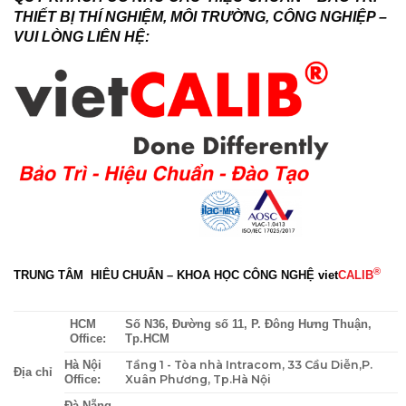
THIẾT BỊ THÍ NGHIỆM, MÔI TRƯỜNG, CÔNG NGHIỆP –
VUI LÒNG LIÊN HỆ:
®
TRUNG TÂM HIÊU CHUẨN – KHOA HỌC CÔNG NGHỆ
viet
CALIB
HCM
Số N36, Đường số 11, P. Đông Hưng Thuận,
Office:
Tp.HCM
Tầng 1 - Tòa nhà Intracom, 33 Cầu Diễn,P.
Hà Nội
Địa chỉ
Xuân Phương, Tp.Hà Nội
Office:
Đà Nẵng