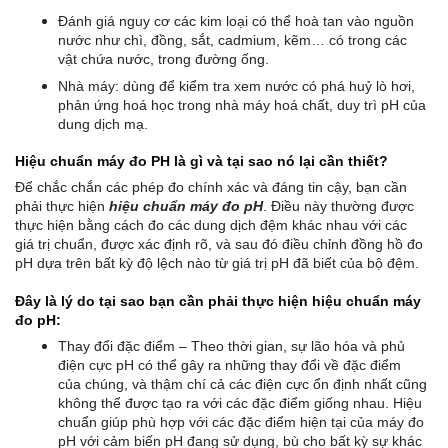
Đánh giá nguy cơ các kim loại có thể hoà tan vào nguồn
nước như chì, đồng, sắt, cadmium, kẽm… có trong các
vật chứa nước, trong đường ống.
Nhà máy: dùng để kiểm tra xem nước có phá huỷ lò hơi,
phản ứng hoá học trong nhà máy hoá chất, duy trì pH của
dung dịch mạ.
Hiệu chuẩn máy đo PH là gì và tại sao nó lại cần thiết?
Để chắc chắn các phép đo chính xác và đáng tin cậy, bạn cần
phải thực hiện
hiệu chuẩn máy đo pH
. Điều này thường được
thực hiện bằng cách đo các dung dịch đệm khác nhau với các
giá trị chuẩn, được xác định rõ, và sau đó điều chỉnh đồng hồ đo
pH dựa trên bất kỳ độ lệch nào từ giá trị pH đã biết của bộ đệm.
Đây là lý do tại sao bạn cần phải thực hiện hiệu chuẩn máy
đo pH:
Thay đổi đặc điểm – Theo thời gian, sự lão hóa và phủ
điện cực pH có thể gây ra những thay đổi về đặc điểm
của chúng, và thậm chí cả các điện cực ổn định nhất cũng
không thể được tạo ra với các đặc điểm giống nhau. Hiệu
chuẩn giúp phù hợp với các đặc điểm hiện tại của máy đo
pH với cảm biến pH đang sử dụng, bù cho bất kỳ sự khác