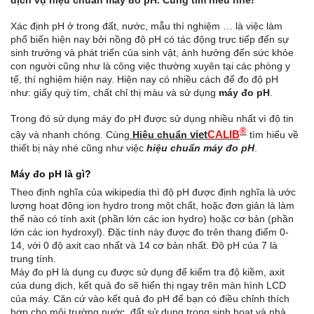
Xác định pH ở trong đất, nước, mẫu thí nghiệm … là việc làm
phổ biến hiện nay bởi nồng độ pH có tác động trực tiếp đến sự
sinh trưởng và phát triển của sinh vật, ảnh hưởng đến sức khỏe
con người cũng như là công việc thường xuyên tại các phòng y
tế, thí nghiệm hiện nay. Hiện nay có nhiều cách để đo độ pH
như: giấy quỳ tím, chất chỉ thị màu và sử dụng
máy đo pH
.
Trong đó sử dụng máy đo pH được sử dụng nhiều nhất vì độ tin
®
viet
CALIB
cậy và nhanh chóng. Cùng
Hiệu chuẩn
tìm hiểu về
thiết bị này nhé cũng như việc
hiệu chuẩn máy đo pH
.
Máy đo pH là gì?
Theo định nghĩa của wikipedia thì độ pH được định nghĩa là ước
lượng hoạt động ion hydro trong một chất, hoặc đơn giản là làm
thế nào có tính axit (phần lớn các ion hydro) hoặc cơ bản (phần
lớn các ion hydroxyl). Đặc tính này được đo trên thang điểm 0-
14, với 0 độ axit cao nhất và 14 cơ bản nhất. Độ pH của 7 là
trung tính.
Máy đo pH là dụng cụ được sử dụng để kiểm tra độ kiềm, axit
của dung dịch, kết quả đo sẽ hiển thị ngay trên màn hình LCD
của máy. Căn cứ vào kết quả đo pH để bạn có điều chỉnh thích
hợp cho môi trường nước, đất sử dụng trong sinh hoạt và nhà