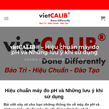
Skip
to
content
𝐯𝐢𝐞𝐭𝐂𝐀𝐋𝐈𝐁® – Hiệu chuẩn máy đo
pH và Những lưu ý khi sử dụng
POSTED ON
16/07/2021
BY
VIET CALIB
Hiệu chuẩn máy đo pH và Những lưu ý khi
sử dụng
Bài viết này sẽ cho bạn những thông tin về máy đo pH và
dịch vụ hiệu chuẩn máy đo pH. Cùng tìm hiểu nhé!