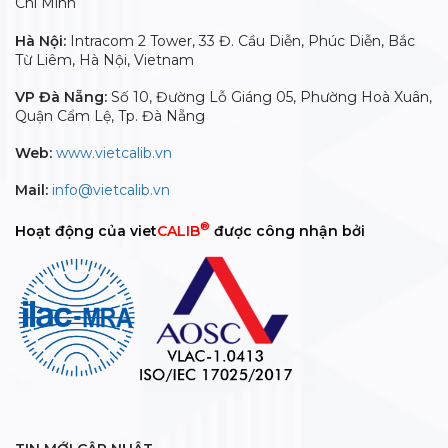
Chí Minh
Hà Nội:
Intracom 2 Tower, 33 Đ. Cầu Diễn, Phúc Diễn, Bắc
Từ Liêm, Hà Nội, Vietnam
VP Đà Nẵng:
Số 10, Đường Lỗ Giáng 05, Phường Hoà Xuân,
Quận Cẩm Lệ, Tp. Đà Nẵng
Web:
www.vietcalib.vn
Mail:
info@vietcalib.vn
®
Hoạt động của viet
CALIB
được công nhận bởi