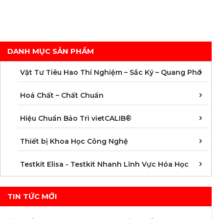
cần thiết để
đảm bảo tính
chính xác và
độ tin cậy của
kết quả đo
DANH MỤC SẢN PHẨM
C
C
M
V
V
V
V
V
V
V
V
V
Vật Tư Tiêu Hao Thí Nghiệm – Sắc Ký – Quang Phổ
C
C
C
C
C
C
C
M
Hoá Chất – Chất Chuẩn
Á
D
Đ
H
K
N
Q
T
Hiệu Chuẩn Bảo Trì vietCALIB®
C
K
T
Thiết bị Khoa Học Công Nghệ
K
K
K
K
K
K
K
K
K
K
K
K
Testkit Elisa - Testkit Nhanh Lĩnh Vực Hóa Học
TIN TỨC MỚI