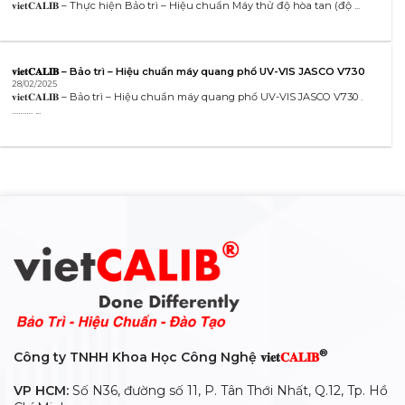
𝐯𝐢𝐞𝐭𝐂𝐀𝐋𝐈𝐁 – Thực hiện Bảo trì – Hiệu chuẩn Máy thử độ hòa tan (độ ...
𝐯𝐢𝐞𝐭𝐂𝐀𝐋𝐈𝐁 – Bảo trì – Hiệu chuẩn máy quang phổ UV-VIS JASCO V730
28/02/2025
𝐯𝐢𝐞𝐭𝐂𝐀𝐋𝐈𝐁 – Bảo trì – Hiệu chuẩn máy quang phổ UV-VIS JASCO V730 .
………. ...
®
Công ty TNHH Khoa Học Công Nghệ 𝐯𝐢𝐞𝐭
𝐂𝐀𝐋𝐈𝐁
VP HCM:
Số N36, đường số 11, P. Tân Thới Nhất, Q.12, Tp. Hồ