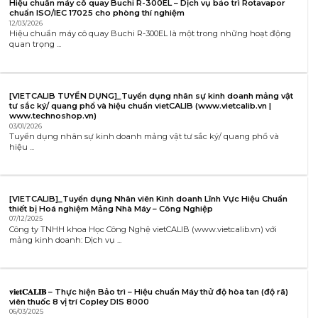
Hiệu chuẩn máy cô quay Buchi R-300EL – Dịch vụ bảo trì Rotavapor
chuẩn ISO/IEC 17025 cho phòng thí nghiệm
12/03/2026
Hiệu chuẩn máy cô quay Buchi R-300EL là một trong những hoạt động
quan trọng ...
[VIETCALIB TUYỂN DỤNG]_Tuyển dụng nhân sự kinh doanh mảng vật
tư sắc ký/ quang phổ và hiệu chuẩn vietCALIB (www.vietcalib.vn |
www.technoshop.vn)
03/01/2026
Tuyển dụng nhân sự kinh doanh mảng vật tư sắc ký/ quang phổ và
hiệu ...
[VIETCALIB]_Tuyển dụng Nhân viên Kinh doanh Lĩnh Vực Hiệu Chuẩn
thiết bị Hoá nghiệm Mảng Nhà Máy – Công Nghiệp
07/12/2025
Công ty TNHH khoa Học Công Nghệ vietCALIB (www.vietcalib.vn) với
mảng kinh doanh: Dịch vụ ...
𝐯𝐢𝐞𝐭𝐂𝐀𝐋𝐈𝐁 – Thực hiện Bảo trì – Hiệu chuẩn Máy thử độ hòa tan (độ rã)
viên thuốc 8 vị trí Copley DIS 8000
06/03/2025