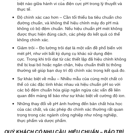
biệt nào giữa hành vi của điện cực pH trong lý thuyết và
thực tế.
Độ chính xác cao hơn – Cần tối thiểu ba tiêu chuẩn cho
đường chuẩn, và không thể hiệu chỉnh máy đo pH mà
không có bộ đệm chuẩn. Nếu hiệu chuẩn pH mét không
được thực hiện đúng cách, các phép đo kết quả có thể
không chính xác.
Giảm trôi – Đo lường trôi dạt là một vấn đề phổ biến với
mét pH, như với bất kỳ dụng cụ khác sử dụng điện
cực. Trong khi trôi dạt từ các thiết lập đã hiệu chỉnh không
thể bị loại bỏ hoặc ngăn chặn, hiệu chuẩn thiết bị thông
thường sẽ giúp bạn duy trì độ chính xác trong kết quả đo.
Sự khác biệt về mẫu – Nhiều mẫu của cùng một chất có
thể có các đặc tính khác nhau và hiệu chuẩn pH so với
các bộ đệm chuẩn hóa giúp ngăn ngừa các vấn đề liên
quan đến màng tế bào như sự khác biệt về cường độ ion.
Những thay đổi về pH ảnh hưởng đến bản chất hóa học
của các chất, và các phép đo chính xác thường rất quan
trọng trong các ngành công nghiệp như nông nghiệp,
thực phẩm và dược phẩm.
QUÝ KHÁCH CÓ NHU CẦU HIỆU CHUẨN – BẢO TRÌ