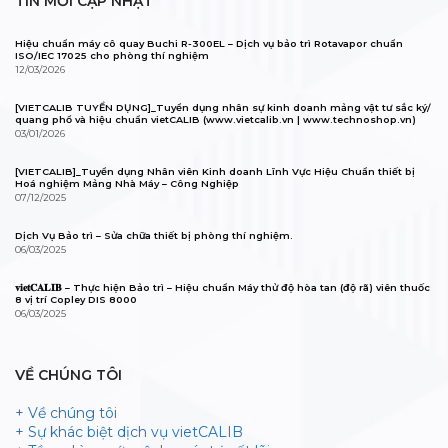
TIN MỚI CẬP NHẬT
Hiệu chuẩn máy cô quay Buchi R-300EL – Dịch vụ bảo trì Rotavapor chuẩn
ISO/IEC 17025 cho phòng thí nghiệm
12/03/2026
[VIETCALIB TUYỂN DỤNG]_Tuyển dụng nhân sự kinh doanh mảng vật tư sắc ký/
quang phổ và hiệu chuẩn vietCALIB (www.vietcalib.vn | www.technoshop.vn)
03/01/2026
[VIETCALIB]_Tuyển dụng Nhân viên Kinh doanh Lĩnh Vực Hiệu Chuẩn thiết bị
Hoá nghiệm Mảng Nhà Máy – Công Nghiệp
07/12/2025
Dịch Vụ Bảo trì – Sửa chữa thiết bị phòng thí nghiệm.
06/03/2025
𝐯𝐢𝐞𝐭𝐂𝐀𝐋𝐈𝐁 – Thực hiện Bảo trì – Hiệu chuẩn Máy thử độ hòa tan (độ rã) viên thuốc
8 vị trí Copley DIS 8000
06/03/2025
VỀ CHÚNG TÔI
+ Về chúng tôi
+ Sự khác biệt dịch vụ vietCALIB