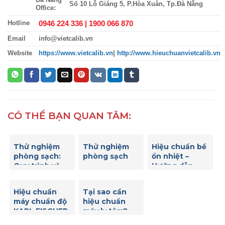
Số 10 Lỗ Giáng 5, P.Hòa Xuân, Tp.Đà Nẵng
Office:
0946 224 336 |
1900 066 870
Hotline
Email
info@vietcalib.vn
Website
https://www.vietcalib.vn
|
http://www.hieuchuanvietcalib.vn
CÓ THỂ BẠN QUAN TÂM:
Thử nghiệm
Thử nghiệm
Hiệu chuẩn bể
phòng sạch:
phòng sạch
ổn nhiệt –
Quy trình và
Hướng dẫn
tiêu chuẩn
hiệu chuẩn bể
quan trọng
ổn nhiệt để
Hiệu chuẩn
Tại sao cần
đảm bảo độ
máy chuẩn độ
hiệu chuẩn
chính xác của
KARL FISCHER
máy ly tâm?
nhiệt độ
– Những bước