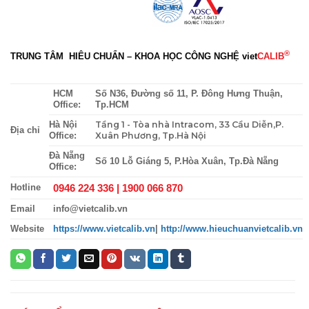
®
TRUNG TÂM HIÊU CHUẨN – KHOA HỌC CÔNG NGHỆ
viet
CALIB
HCM
Số N36, Đường số 11, P. Đông Hưng Thuận,
Office:
Tp.HCM
Tầng 1 - Tòa nhà Intracom, 33 Cầu Diễn,P.
Hà Nội
Địa chỉ
Xuân Phương, Tp.Hà Nội
Office:
Đà Nẵng
Số 10 Lỗ Giáng 5, P.Hòa Xuân, Tp.Đà Nẵng
Office:
0946 224 336 |
1900 066 870
Hotline
Email
info@vietcalib.vn
Website
https://www.vietcalib.vn
|
http://www.hieuchuanvietcalib.vn