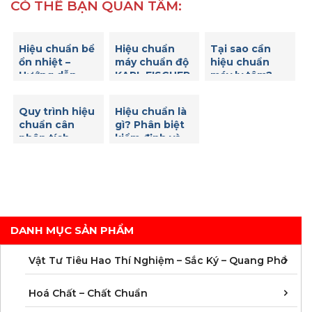
CÓ THỂ BẠN QUAN TÂM:
Hiệu chuẩn bể
Hiệu chuẩn
Tại sao cần
ổn nhiệt –
máy chuẩn độ
hiệu chuẩn
Hướng dẫn
KARL FISCHER
máy ly tâm?
hiệu chuẩn bể
– Những bước
ổn nhiệt để
cần thiết để
Quy trình hiệu
Hiệu chuẩn là
đảm bảo độ
đảm bảo tính
chuẩn cân
gì? Phân biệt
chính xác của
chính xác và
phân tích
kiểm định và
nhiệt độ
độ tin cậy của
hiệu chuẩn
kết quả đo
DANH MỤC SẢN PHẨM
C
C
M
V
V
V
V
V
V
V
V
V
Vật Tư Tiêu Hao Thí Nghiệm – Sắc Ký – Quang Phổ
C
C
C
C
C
C
C
M
Hoá Chất – Chất Chuẩn