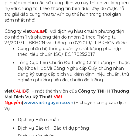
gì hoặc có nhu cầu sử dụng dịch vụ này thì xin vui lòng liên
hệ với chúng tôi theo thông tin bên dưới đây để được hỗ
trợ giải đáp cũng như tư vấn cụ thể hơn trong thời gian
sớm nhất nhé!
Công ty
viet
CALIB
®
với
dịch
vụ hiệu chuẩn
phương tiện
đo nhóm 1 và phương tiện đo nhóm 2 theo Thông tư
23/2013/TT-BKHCN và Thông tư 07/2019/TT-BKHCN được:
Công nhận hệ thống quản lý chất lượng phù hợp
theo tiêu chuẩn ISO/IEC 17025:2017
Tổng Cục Tiêu Chuẩn Đo Lường Chất Lượng – Thuộc
Bộ Khoa Học Và Công Nghệ cấp Giấy chứng nhận
đăng ký cung cấp dịch vụ kiểm định, hiệu chuẩn, thử
nghiệm phương tiện đo, chuẩn đo lường.
viet
CALIB
®
– một thành viên của C
ông ty TNHH Thương
Mại Dịch Vụ Kỹ Thuật
Việt
Nguyễn
(
www.vietnguyenco.vn
) –
chuyên cung các dịch
vụ:
Dịch vụ Hiệu chuẩn
Dịch vụ Bảo trì | Bảo trì dự phòng