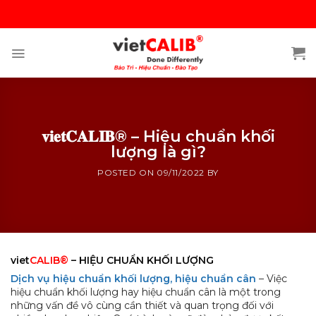
Skip
to
content
𝐯𝐢𝐞𝐭𝐂𝐀𝐋𝐈𝐁® – Hiệu chuẩn khối
lượng là gì?
POSTED ON
09/11/2022
BY
viet
CALIB®
– HIỆU CHUẨN KHỐI LƯỢNG
Dịch vụ hiệu chuẩn khối lượng, hiệu chuẩn cân
– Việc
hiệu chuẩn khối lượng hay hiệu chuẩn cân là một trong
những vấn đề vô cùng cần thiết và quan trọng đối với