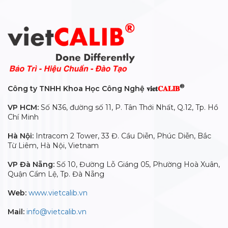
®
Công ty TNHH Khoa Học Công Nghệ 𝐯𝐢𝐞𝐭
𝐂𝐀𝐋𝐈𝐁
VP HCM:
Số N36, đường số 11, P. Tân Thới Nhất, Q.12, Tp. Hồ
Chí Minh
Hà Nội:
Intracom 2 Tower, 33 Đ. Cầu Diễn, Phúc Diễn, Bắc
Từ Liêm, Hà Nội, Vietnam
VP Đà Nẵng:
Số 10, Đường Lỗ Giáng 05, Phường Hoà Xuân,
Quận Cẩm Lệ, Tp. Đà Nẵng
Web:
www.vietcalib.vn
Mail:
info@vietcalib.vn