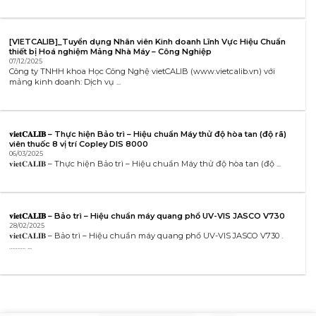
[VIETCALIB]_Tuyển dụng Nhân viên Kinh doanh Lĩnh Vực Hiệu Chuẩn
thiết bị Hoá nghiệm Mảng Nhà Máy – Công Nghiệp
07/12/2025
Công ty TNHH khoa Học Công Nghệ vietCALIB (www.vietcalib.vn) với
mảng kinh doanh: Dịch vụ ...
𝐯𝐢𝐞𝐭𝐂𝐀𝐋𝐈𝐁 – Thực hiện Bảo trì – Hiệu chuẩn Máy thử độ hòa tan (độ rã)
viên thuốc 8 vị trí Copley DIS 8000
06/03/2025
𝐯𝐢𝐞𝐭𝐂𝐀𝐋𝐈𝐁 – Thực hiện Bảo trì – Hiệu chuẩn Máy thử độ hòa tan (độ ...
𝐯𝐢𝐞𝐭𝐂𝐀𝐋𝐈𝐁 – Bảo trì – Hiệu chuẩn máy quang phổ UV-VIS JASCO V730
28/02/2025
𝐯𝐢𝐞𝐭𝐂𝐀𝐋𝐈𝐁 – Bảo trì – Hiệu chuẩn máy quang phổ UV-VIS JASCO V730 .
………. ...