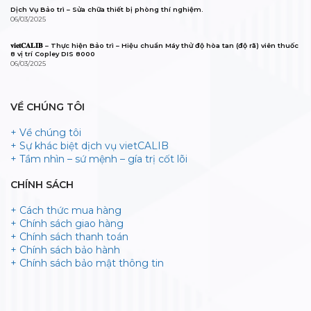
Dịch Vụ Bảo trì – Sửa chữa thiết bị phòng thí nghiệm.
06/03/2025
𝐯𝐢𝐞𝐭𝐂𝐀𝐋𝐈𝐁 – Thực hiện Bảo trì – Hiệu chuẩn Máy thử độ hòa tan (độ rã) viên thuốc
8 vị trí Copley DIS 8000
06/03/2025
VỀ CHÚNG TÔI
+ Về chúng tôi
+ Sự khác biệt dịch vụ vietCALIB
+ Tầm nhìn – sứ mệnh – gía trị cốt lõi
CHÍNH SÁCH
+ Cách thức mua hàng
+ Chính sách giao hàng
+ Chính sách thanh toán
+ Chính sách bảo hành
+ Chính sách bảo mật thông tin