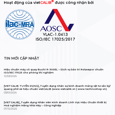
®
Hoạt động của viet
CALIB
được công nhận bởi
TIN MỚI CẬP NHẬT
Hiệu chuẩn máy cô quay Buchi R-300EL – Dịch vụ bảo trì Rotavapor chuẩn
ISO/IEC 17025 cho phòng thí nghiệm
12/03/2026
[VIETCALIB TUYỂN DỤNG]_Tuyển dụng nhân sự kinh doanh mảng vật tư sắc ký/
quang phổ và hiệu chuẩn vietCALIB (www.vietcalib.vn | www.technoshop.vn)
03/01/2026
[VIETCALIB]_Tuyển dụng Nhân viên Kinh doanh Lĩnh Vực Hiệu Chuẩn thiết bị
Hoá nghiệm Mảng Nhà Máy – Công Nghiệp
07/12/2025