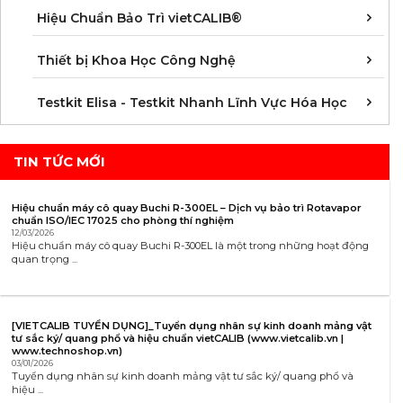
Á
D
Đ
H
K
N
Q
T
Hiệu Chuẩn Bảo Trì vietCALIB®
C
K
T
Thiết bị Khoa Học Công Nghệ
K
K
K
K
K
K
K
K
K
K
K
K
Testkit Elisa - Testkit Nhanh Lĩnh Vực Hóa Học
TIN TỨC MỚI
Hiệu chuẩn máy cô quay Buchi R-300EL – Dịch vụ bảo trì Rotavapor
chuẩn ISO/IEC 17025 cho phòng thí nghiệm
12/03/2026
Hiệu chuẩn máy cô quay Buchi R-300EL là một trong những hoạt động
quan trọng ...
[VIETCALIB TUYỂN DỤNG]_Tuyển dụng nhân sự kinh doanh mảng vật
tư sắc ký/ quang phổ và hiệu chuẩn vietCALIB (www.vietcalib.vn |
www.technoshop.vn)
03/01/2026
Tuyển dụng nhân sự kinh doanh mảng vật tư sắc ký/ quang phổ và
hiệu ...