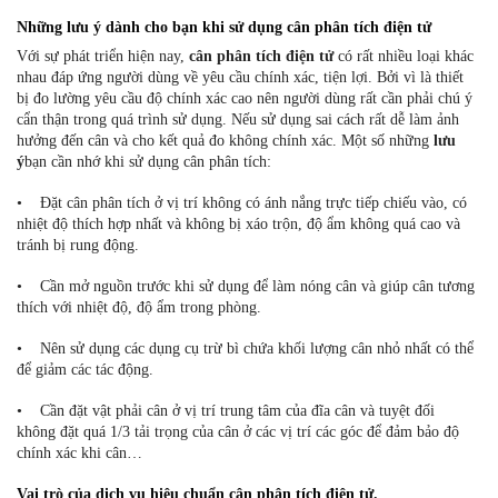
Những lưu ý dành cho bạn khi sử dụng cân phân tích điện tử
Với sự phát triển hiện nay,
cân phân tích điện tử
có rất nhiều loại khác
nhau đáp ứng người dùng về yêu cầu chính xác, tiện lợi. Bởi vì là thiết
bị đo lường yêu cầu độ chính xác cao nên người dùng rất cần phải chú ý
cẩn thận trong quá trình sử dụng. Nếu sử dụng sai cách rất dễ làm ảnh
hưởng đến cân và cho kết quả đo không chính xác. Một số những
lưu
ý
bạn cần nhớ khi sử dụng cân phân tích:
• Đặt cân phân tích ở vị trí không có ánh nắng trực tiếp chiếu vào, có
nhiệt độ thích hợp nhất và không bị xáo trộn, độ ẩm không quá cao và
tránh bị rung động.
• Cần mở nguồn trước khi sử dụng để làm nóng cân và giúp cân tương
thích với nhiệt độ, độ ẩm trong phòng.
• Nên sử dụng các dụng cụ trừ bì chứa khối lượng cân nhỏ nhất có thể
để giảm các tác động.
• Cần đặt vật phải cân ở vị trí trung tâm của đĩa cân và tuyệt đối
không đặt quá 1/3 tải trọng của cân ở các vị trí các góc để đảm bảo độ
chính xác khi cân…
Vai trò của dịch vụ hiệu chuẩn cân phân tích điện tử.