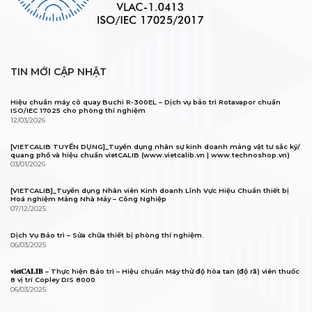
TIN MỚI CẬP NHẬT
Hiệu chuẩn máy cô quay Buchi R-300EL – Dịch vụ bảo trì Rotavapor chuẩn
ISO/IEC 17025 cho phòng thí nghiệm
12/03/2026
[VIETCALIB TUYỂN DỤNG]_Tuyển dụng nhân sự kinh doanh mảng vật tư sắc ký/
quang phổ và hiệu chuẩn vietCALIB (www.vietcalib.vn | www.technoshop.vn)
03/01/2026
[VIETCALIB]_Tuyển dụng Nhân viên Kinh doanh Lĩnh Vực Hiệu Chuẩn thiết bị
Hoá nghiệm Mảng Nhà Máy – Công Nghiệp
07/12/2025
Dịch Vụ Bảo trì – Sửa chữa thiết bị phòng thí nghiệm.
06/03/2025
𝐯𝐢𝐞𝐭𝐂𝐀𝐋𝐈𝐁 – Thực hiện Bảo trì – Hiệu chuẩn Máy thử độ hòa tan (độ rã) viên thuốc
8 vị trí Copley DIS 8000
06/03/2025