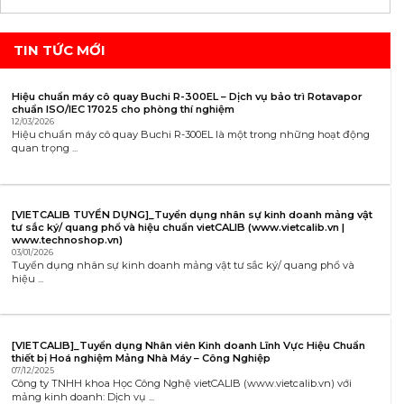
TIN TỨC MỚI
Hiệu chuẩn máy cô quay Buchi R-300EL – Dịch vụ bảo trì Rotavapor
chuẩn ISO/IEC 17025 cho phòng thí nghiệm
12/03/2026
Hiệu chuẩn máy cô quay Buchi R-300EL là một trong những hoạt động
quan trọng ...
[VIETCALIB TUYỂN DỤNG]_Tuyển dụng nhân sự kinh doanh mảng vật
tư sắc ký/ quang phổ và hiệu chuẩn vietCALIB (www.vietcalib.vn |
www.technoshop.vn)
03/01/2026
Tuyển dụng nhân sự kinh doanh mảng vật tư sắc ký/ quang phổ và
hiệu ...
[VIETCALIB]_Tuyển dụng Nhân viên Kinh doanh Lĩnh Vực Hiệu Chuẩn
thiết bị Hoá nghiệm Mảng Nhà Máy – Công Nghiệp
07/12/2025
Công ty TNHH khoa Học Công Nghệ vietCALIB (www.vietcalib.vn) với
mảng kinh doanh: Dịch vụ ...