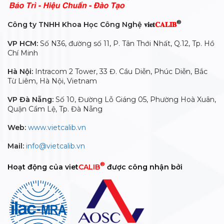
®
Công ty TNHH Khoa Học Công Nghệ 𝐯𝐢𝐞𝐭
𝐂𝐀𝐋𝐈𝐁
VP HCM:
Số N36, đường số 11, P. Tân Thới Nhất, Q.12, Tp. Hồ
Chí Minh
Hà Nội:
Intracom 2 Tower, 33 Đ. Cầu Diễn, Phúc Diễn, Bắc
Từ Liêm, Hà Nội, Vietnam
VP Đà Nẵng:
Số 10, Đường Lỗ Giáng 05, Phường Hoà Xuân,
Quận Cẩm Lệ, Tp. Đà Nẵng
Web:
www.vietcalib.vn
Mail:
info@vietcalib.vn
®
Hoạt động của viet
CALIB
được công nhận bởi