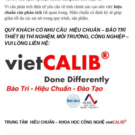
Vì cân phân tích điện tử yêu cầu về tính chính xác cao nên việc
hiệu
chuẩn cân phân tích
rất quan trọng. Hiệu chuẩn có định kỳ sẽ giúp
giảm tối đa các sai sót trong quy trình, sản phẩm.
QUÝ KHÁCH CÓ NHU CẦU HIỆU CHUẨN – BẢO TRÌ
THIẾT BỊ THÍ NGHIỆM, MÔI TRƯỜNG, CÔNG NGHIỆP –
VUI LÒNG LIÊN HỆ:
®
TRUNG TÂM HIÊU CHUẨN – KHOA HỌC CÔNG NGHỆ
viet
CALIB