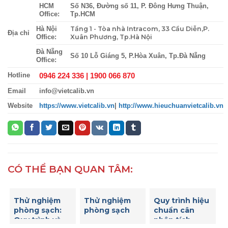
HCM
Số N36, Đường số 11, P. Đông Hưng Thuận,
Office:
Tp.HCM
Tầng 1 - Tòa nhà Intracom, 33 Cầu Diễn,P.
Hà Nội
Địa chỉ
Xuân Phương, Tp.Hà Nội
Office:
Đà Nẵng
Số 10 Lỗ Giáng 5, P.Hòa Xuân, Tp.Đà Nẵng
Office:
0946 224 336 |
1900 066 870
Hotline
Email
info@vietcalib.vn
Website
https://www.vietcalib.vn
|
http://www.hieuchuanvietcalib.vn
CÓ THỂ BẠN QUAN TÂM:
Thử nghiệm
Thử nghiệm
Quy trình hiệu
phòng sạch:
phòng sạch
chuẩn cân
Quy trình và
phân tích