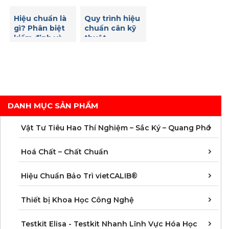
tiêu chuẩn
quan trọng
Hiệu chuẩn là
Quy trình hiệu
gì? Phân biệt
chuẩn cân kỹ
kiểm định và
thuật
hiệu chuẩn
DANH MỤC SẢN PHẨM
C
C
M
V
V
V
V
V
V
V
V
V
Vật Tư Tiêu Hao Thí Nghiệm – Sắc Ký – Quang Phổ
C
C
C
C
C
C
C
M
Hoá Chất – Chất Chuẩn
Á
D
Đ
H
K
N
Q
T
Hiệu Chuẩn Bảo Trì vietCALIB®
C
K
T
Thiết bị Khoa Học Công Nghệ
K
K
K
K
K
K
K
K
K
K
K
K
Testkit Elisa - Testkit Nhanh Lĩnh Vực Hóa Học