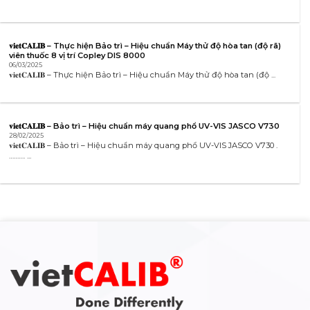
𝐯𝐢𝐞𝐭𝐂𝐀𝐋𝐈𝐁 – Thực hiện Bảo trì – Hiệu chuẩn Máy thử độ hòa tan (độ rã)
viên thuốc 8 vị trí Copley DIS 8000
06/03/2025
𝐯𝐢𝐞𝐭𝐂𝐀𝐋𝐈𝐁 – Thực hiện Bảo trì – Hiệu chuẩn Máy thử độ hòa tan (độ ...
𝐯𝐢𝐞𝐭𝐂𝐀𝐋𝐈𝐁 – Bảo trì – Hiệu chuẩn máy quang phổ UV-VIS JASCO V730
28/02/2025
𝐯𝐢𝐞𝐭𝐂𝐀𝐋𝐈𝐁 – Bảo trì – Hiệu chuẩn máy quang phổ UV-VIS JASCO V730 .
………. ...