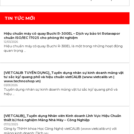
TIN TỨC MỚI
Hiệu chuẩn máy cô quay Buchi R-300EL – Dịch vụ bảo trì Rotavapor
chuẩn ISO/IEC 17025 cho phòng thí nghiệm
12/03/2026
Hiệu chuẩn máy cô quay Buchi R-300EL là một trong những hoạt động
quan trọng ...
[VIETCALIB TUYỂN DỤNG]_Tuyển dụng nhân sự kinh doanh mảng vật
tư sắc ký/ quang phổ và hiệu chuẩn vietCALIB (www.vietcalib.vn |
www.technoshop.vn)
03/01/2026
Tuyển dụng nhân sự kinh doanh mảng vật tư sắc ký/ quang phổ và
hiệu ...
[VIETCALIB]_Tuyển dụng Nhân viên Kinh doanh Lĩnh Vực Hiệu Chuẩn
thiết bị Hoá nghiệm Mảng Nhà Máy – Công Nghiệp
07/12/2025
Công ty TNHH khoa Học Công Nghệ vietCALIB (www.vietcalib.vn) với
mảng kinh doanh: Dịch vụ ...