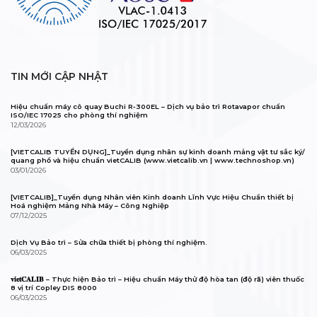
TIN MỚI CẬP NHẬT
Hiệu chuẩn máy cô quay Buchi R-300EL – Dịch vụ bảo trì Rotavapor chuẩn
ISO/IEC 17025 cho phòng thí nghiệm
12/03/2026
[VIETCALIB TUYỂN DỤNG]_Tuyển dụng nhân sự kinh doanh mảng vật tư sắc ký/
quang phổ và hiệu chuẩn vietCALIB (www.vietcalib.vn | www.technoshop.vn)
03/01/2026
[VIETCALIB]_Tuyển dụng Nhân viên Kinh doanh Lĩnh Vực Hiệu Chuẩn thiết bị
Hoá nghiệm Mảng Nhà Máy – Công Nghiệp
07/12/2025
Dịch Vụ Bảo trì – Sửa chữa thiết bị phòng thí nghiệm.
06/03/2025
𝐯𝐢𝐞𝐭𝐂𝐀𝐋𝐈𝐁 – Thực hiện Bảo trì – Hiệu chuẩn Máy thử độ hòa tan (độ rã) viên thuốc
8 vị trí Copley DIS 8000
06/03/2025