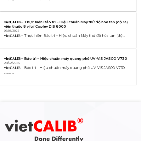
𝐯𝐢𝐞𝐭𝐂𝐀𝐋𝐈𝐁 – Thực hiện Bảo trì – Hiệu chuẩn Máy thử độ hòa tan (độ rã)
viên thuốc 8 vị trí Copley DIS 8000
06/03/2025
𝐯𝐢𝐞𝐭𝐂𝐀𝐋𝐈𝐁 – Thực hiện Bảo trì – Hiệu chuẩn Máy thử độ hòa tan (độ ...
𝐯𝐢𝐞𝐭𝐂𝐀𝐋𝐈𝐁 – Bảo trì – Hiệu chuẩn máy quang phổ UV-VIS JASCO V730
28/02/2025
𝐯𝐢𝐞𝐭𝐂𝐀𝐋𝐈𝐁 – Bảo trì – Hiệu chuẩn máy quang phổ UV-VIS JASCO V730 .
………. ...