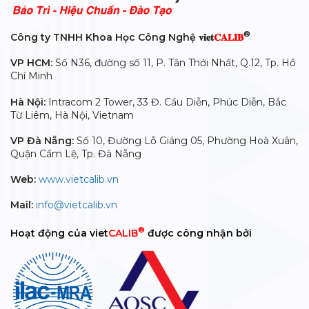
®
Công ty TNHH Khoa Học Công Nghệ 𝐯𝐢𝐞𝐭
𝐂𝐀𝐋𝐈𝐁
VP HCM:
Số N36, đường số 11, P. Tân Thới Nhất, Q.12, Tp. Hồ
Chí Minh
Hà Nội:
Intracom 2 Tower, 33 Đ. Cầu Diễn, Phúc Diễn, Bắc
Từ Liêm, Hà Nội, Vietnam
VP Đà Nẵng:
Số 10, Đường Lỗ Giáng 05, Phường Hoà Xuân,
Quận Cẩm Lệ, Tp. Đà Nẵng
Web:
www.vietcalib.vn
Mail:
info@vietcalib.vn
®
Hoạt động của viet
CALIB
được công nhận bởi