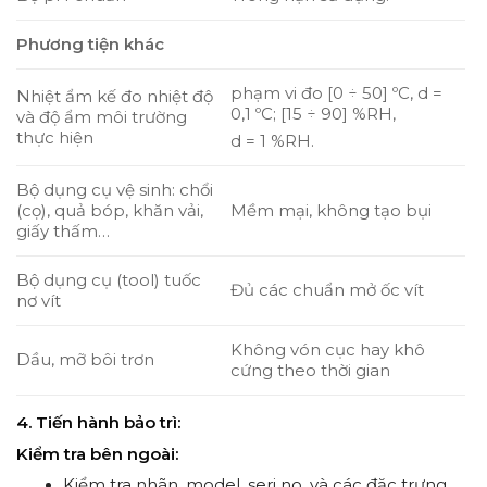
Phương tiện khác
phạm vi đo [0 ÷ 50] ºC, d =
Nhiệt ẩm kế đo nhiệt độ
0,1 ºC; [15 ÷ 90] %RH,
và độ ẩm môi trường
thực hiện
d = 1 %RH.
Bộ dụng cụ vệ sinh: chổi
(cọ), quả bóp, khăn vải,
Mềm mại, không tạo bụi
giấy thấm…
Bộ dụng cụ (tool) tuốc
Đủ các chuẩn mở ốc vít
nơ vít
Không vón cục hay khô
Dầu, mỡ bôi trơn
cứng theo thời gian
4. Tiến hành bảo trì:
Kiểm tra bên ngoài:
Kiểm tra nhãn, model, seri no, và các đặc trưng