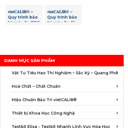
sinh học
độc
quay cực
𝐯𝐢𝐞𝐭𝐂𝐀𝐋𝐈𝐁® –
𝐯𝐢𝐞𝐭𝐂𝐀𝐋𝐈𝐁® –
Quy trình bảo
Quy trình bảo
trì máy đo TDS
trì máy đo độ
mặn
DANH MỤC SẢN PHẨM
C
C
M
V
V
V
V
V
V
V
V
V
Vật Tư Tiêu Hao Thí Nghiệm – Sắc Ký – Quang Phổ
C
C
C
C
C
C
C
M
Hoá Chất – Chất Chuẩn
Á
D
Đ
H
K
N
Q
T
Hiệu Chuẩn Bảo Trì vietCALIB®
C
K
T
Thiết bị Khoa Học Công Nghệ
K
K
K
K
K
K
K
K
K
K
K
K
Testkit Elisa - Testkit Nhanh Lĩnh Vực Hóa Học