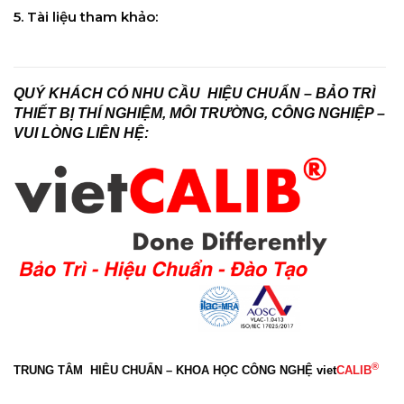
5. Tài liệu tham khảo:
QUÝ KHÁCH CÓ NHU CẦU HIỆU CHUẨN – BẢO TRÌ
THIẾT BỊ THÍ NGHIỆM, MÔI TRƯỜNG, CÔNG NGHIỆP –
VUI LÒNG LIÊN HỆ:
®
TRUNG TÂM HIÊU CHUẨN – KHOA HỌC CÔNG NGHỆ
viet
CALIB