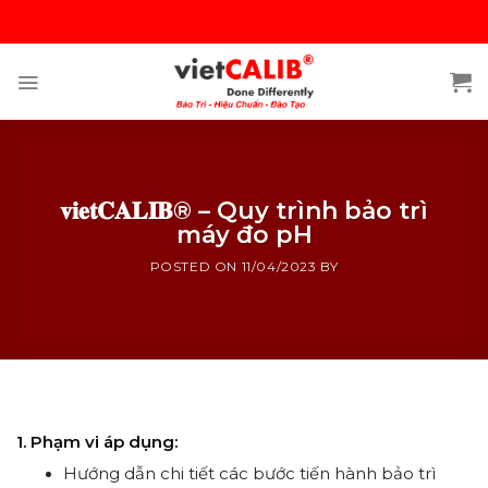
Skip
to
content
𝐯𝐢𝐞𝐭𝐂𝐀𝐋𝐈𝐁® – Quy trình bảo trì
máy đo pH
POSTED ON
11/04/2023
BY
𝐯𝐢𝐞𝐭𝐂𝐀𝐋𝐈𝐁® – Quy trình bảo trì máy đo pH
1. Phạm vi áp dụng:
Hướng dẫn chi tiết các bước tiến hành bảo trì