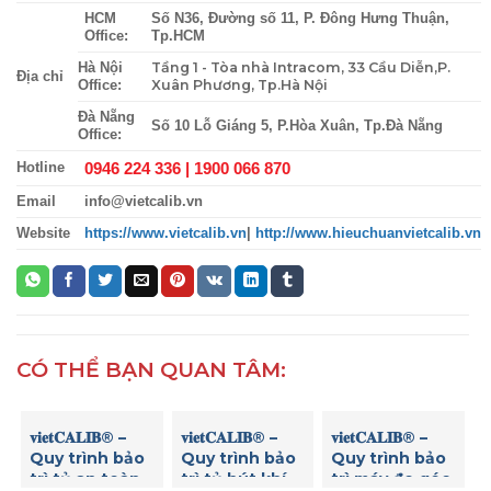
HCM
Số N36, Đường số 11, P. Đông Hưng Thuận,
Office:
Tp.HCM
Tầng 1 - Tòa nhà Intracom, 33 Cầu Diễn,P.
Hà Nội
Địa chỉ
Xuân Phương, Tp.Hà Nội
Office:
Đà Nẵng
Số 10 Lỗ Giáng 5, P.Hòa Xuân, Tp.Đà Nẵng
Office:
0946 224 336 |
1900 066 870
Hotline
Email
info@vietcalib.vn
Website
https://www.vietcalib.vn
|
http://www.hieuchuanvietcalib.vn
CÓ THỂ BẠN QUAN TÂM:
𝐯𝐢𝐞𝐭𝐂𝐀𝐋𝐈𝐁® –
𝐯𝐢𝐞𝐭𝐂𝐀𝐋𝐈𝐁® –
𝐯𝐢𝐞𝐭𝐂𝐀𝐋𝐈𝐁® –
Quy trình bảo
Quy trình bảo
Quy trình bảo
trì tủ an toàn
trì tủ hút khí
trì máy đo góc