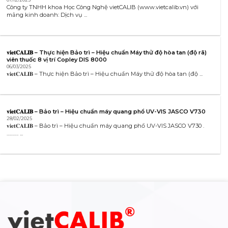
Công ty TNHH khoa Học Công Nghệ vietCALIB (www.vietcalib.vn) với
mảng kinh doanh: Dịch vụ ...
𝐯𝐢𝐞𝐭𝐂𝐀𝐋𝐈𝐁 – Thực hiện Bảo trì – Hiệu chuẩn Máy thử độ hòa tan (độ rã)
viên thuốc 8 vị trí Copley DIS 8000
06/03/2025
𝐯𝐢𝐞𝐭𝐂𝐀𝐋𝐈𝐁 – Thực hiện Bảo trì – Hiệu chuẩn Máy thử độ hòa tan (độ ...
𝐯𝐢𝐞𝐭𝐂𝐀𝐋𝐈𝐁 – Bảo trì – Hiệu chuẩn máy quang phổ UV-VIS JASCO V730
28/02/2025
𝐯𝐢𝐞𝐭𝐂𝐀𝐋𝐈𝐁 – Bảo trì – Hiệu chuẩn máy quang phổ UV-VIS JASCO V730 .
………. ...