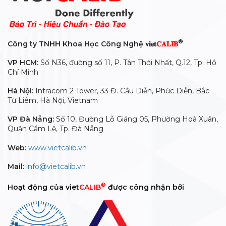
®
Công ty TNHH Khoa Học Công Nghệ 𝐯𝐢𝐞𝐭
𝐂𝐀𝐋𝐈𝐁
VP HCM:
Số N36, đường số 11, P. Tân Thới Nhất, Q.12, Tp. Hồ
Chí Minh
Hà Nội:
Intracom 2 Tower, 33 Đ. Cầu Diễn, Phúc Diễn, Bắc
Từ Liêm, Hà Nội, Vietnam
VP Đà Nẵng:
Số 10, Đường Lỗ Giáng 05, Phường Hoà Xuân,
Quận Cẩm Lệ, Tp. Đà Nẵng
Web:
www.vietcalib.vn
Mail:
info@vietcalib.vn
®
Hoạt động của viet
CALIB
được công nhận bởi