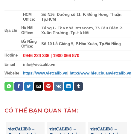
HCM
Số N36, Đường số 11, P. Đông Hưng Thuận,
Office:
Tp.HCM
Tầng 1 - Tòa nhà Intracom, 33 Cầu Diễn,P.
Hà Nội
Địa chỉ
Xuân Phương, Tp.Hà Nội
Office:
Đà Nẵng
Số 10 Lỗ Giáng 5, P.Hòa Xuân, Tp.Đà Nẵng
Office:
0946 224 336 |
1900 066 870
Hotline
Email
info@vietcalib.vn
Website
https://www.vietcalib.vn
|
http://www.hieuchuanvietcalib.vn
CÓ THỂ BẠN QUAN TÂM:
𝐯𝐢𝐞𝐭𝐂𝐀𝐋𝐈𝐁® –
𝐯𝐢𝐞𝐭𝐂𝐀𝐋𝐈𝐁® –
𝐯𝐢𝐞𝐭𝐂𝐀𝐋𝐈𝐁® –