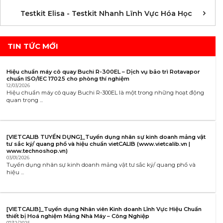
K
K
K
K
K
K
K
K
K
K
K
K
Testkit Elisa - Testkit Nhanh Lĩnh Vực Hóa Học
TIN TỨC MỚI
Hiệu chuẩn máy cô quay Buchi R-300EL – Dịch vụ bảo trì Rotavapor
chuẩn ISO/IEC 17025 cho phòng thí nghiệm
12/03/2026
Hiệu chuẩn máy cô quay Buchi R-300EL là một trong những hoạt động
quan trọng ...
[VIETCALIB TUYỂN DỤNG]_Tuyển dụng nhân sự kinh doanh mảng vật
tư sắc ký/ quang phổ và hiệu chuẩn vietCALIB (www.vietcalib.vn |
www.technoshop.vn)
03/01/2026
Tuyển dụng nhân sự kinh doanh mảng vật tư sắc ký/ quang phổ và
hiệu ...
[VIETCALIB]_Tuyển dụng Nhân viên Kinh doanh Lĩnh Vực Hiệu Chuẩn
thiết bị Hoá nghiệm Mảng Nhà Máy – Công Nghiệp
07/12/2025