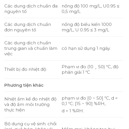
Các dung dịch chuẩn đa
nồng độ 100 mg/L, U0.95 ≤
nguyên tố
0,5 mg/L
Các dung dịch chuẩn
nồng độ biểu kiến 1000
đơn nguyên tố
mg/L, U 0.95 ≤ 3 mg/L
Các dung dịch chuẩn
trung gian và chuẩn làm
có hạn sử dụng 1 ngày
việc
Phạm vi đo (10 ¸ 50) ºC, độ
Thiết bị đo nhiệt độ
phân giải 1 ºC
Phương tiện khác
phạm vi đo [0 ÷ 50] ºC, d =
Nhiệt ẩm kế đo nhiệt độ
0,1 ºC; [15 ÷ 90] %RH,
và độ ẩm môi trường
thực hiện
d = 1 %RH.
Bộ dụng cụ vệ sinh: chổi