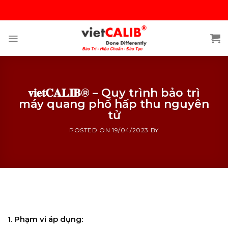
Skip
to
content
𝐯𝐢𝐞𝐭𝐂𝐀𝐋𝐈𝐁® – Quy trình bảo trì
máy quang phổ hấp thu nguyên
tử
POSTED ON
19/04/2023
BY
𝐯𝐢𝐞𝐭𝐂𝐀𝐋𝐈𝐁® – Quy trình bảo trì máy quang phổ hấp
thu nguyên tử
1. Phạm vi áp dụng: