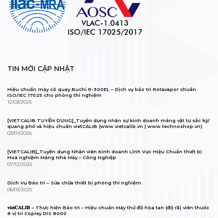
TIN MỚI CẬP NHẬT
Hiệu chuẩn máy cô quay Buchi R-300EL – Dịch vụ bảo trì Rotavapor chuẩn
ISO/IEC 17025 cho phòng thí nghiệm
12/03/2026
[VIETCALIB TUYỂN DỤNG]_Tuyển dụng nhân sự kinh doanh mảng vật tư sắc ký/
quang phổ và hiệu chuẩn vietCALIB (www.vietcalib.vn | www.technoshop.vn)
03/01/2026
[VIETCALIB]_Tuyển dụng Nhân viên Kinh doanh Lĩnh Vực Hiệu Chuẩn thiết bị
Hoá nghiệm Mảng Nhà Máy – Công Nghiệp
07/12/2025
Dịch Vụ Bảo trì – Sửa chữa thiết bị phòng thí nghiệm.
06/03/2025
𝐯𝐢𝐞𝐭𝐂𝐀𝐋𝐈𝐁 – Thực hiện Bảo trì – Hiệu chuẩn Máy thử độ hòa tan (độ rã) viên thuốc
8 vị trí Copley DIS 8000