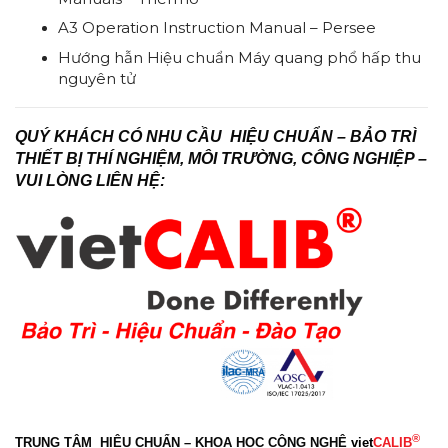
A3 Operation Instruction Manual – Persee
Hướng hẫn Hiệu chuẩn Máy quang phổ hấp thu
nguyên tử
QUÝ KHÁCH CÓ NHU CẦU HIỆU CHUẨN – BẢO TRÌ
THIẾT BỊ THÍ NGHIỆM, MÔI TRƯỜNG, CÔNG NGHIỆP –
VUI LÒNG LIÊN HỆ:
®
TRUNG TÂM HIÊU CHUẨN – KHOA HỌC CÔNG NGHỆ
viet
CALIB