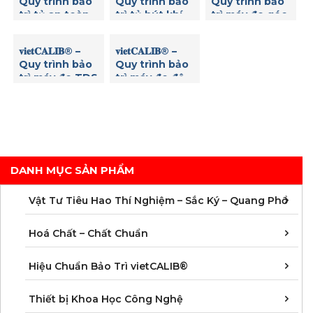
Quy trình bảo
Quy trình bảo
Quy trình bảo
trì tủ an toàn
trì tủ hút khí
trì máy đo góc
sinh học
độc
quay cực
𝐯𝐢𝐞𝐭𝐂𝐀𝐋𝐈𝐁® –
𝐯𝐢𝐞𝐭𝐂𝐀𝐋𝐈𝐁® –
Quy trình bảo
Quy trình bảo
trì máy đo TDS
trì máy đo độ
mặn
DANH MỤC SẢN PHẨM
C
C
M
V
V
V
V
V
V
V
V
V
Vật Tư Tiêu Hao Thí Nghiệm – Sắc Ký – Quang Phổ
C
C
C
C
C
C
C
M
Hoá Chất – Chất Chuẩn
Á
D
Đ
H
K
N
Q
T
Hiệu Chuẩn Bảo Trì vietCALIB®
C
K
T
Thiết bị Khoa Học Công Nghệ