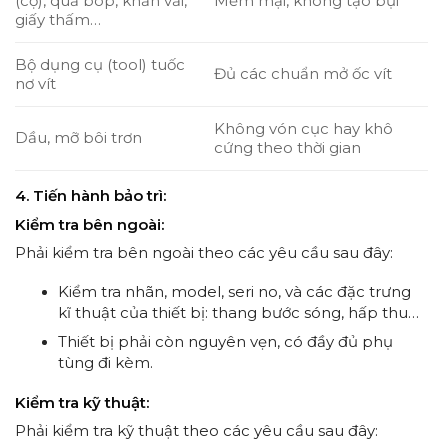
(cọ), quả bóp, khăn vải,
Mềm mại, không tạo bụi
giấy thấm…
Bộ dụng cụ (tool) tuốc
Đủ các chuẩn mở ốc vít
nơ vít
Không vón cục hay khô
Dầu, mỡ bôi trơn
cứng theo thời gian
4. Tiến hành bảo trì:
Kiểm tra bên ngoài:
Phải kiểm tra bên ngoài theo các yêu cầu sau đây:
Kiểm tra nhãn, model, seri no, và các đặc trưng
kĩ thuật của thiết bị: thang bước sóng, hấp thu…
Thiết bị phải còn nguyên vẹn, có đầy đủ phụ
tùng đi kèm.
Kiểm tra kỹ thuật:
Phải kiểm tra kỹ thuật theo các yêu cầu sau đây: