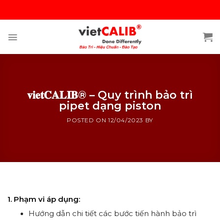
Skip
to
content
𝐯𝐢𝐞𝐭𝐂𝐀𝐋𝐈𝐁® – Quy trình bảo trì
pipet dạng piston
POSTED ON
12/04/2023
BY
𝐯𝐢𝐞𝐭𝐂𝐀𝐋𝐈𝐁® – Quy trình bảo trì pipet dạng piston
1. Phạm vi áp dụng:
Hướng dẫn chi tiết các bước tiến hành bảo trì