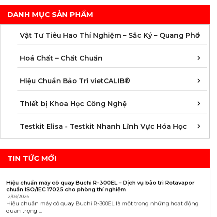
DANH MỤC SẢN PHẨM
C
C
M
V
V
V
V
V
V
V
V
V
Vật Tư Tiêu Hao Thí Nghiệm – Sắc Ký – Quang Phổ
C
C
C
C
C
C
C
M
Hoá Chất – Chất Chuẩn
Á
D
Đ
H
K
N
Q
T
Hiệu Chuẩn Bảo Trì vietCALIB®
C
K
T
Thiết bị Khoa Học Công Nghệ
K
K
K
K
K
K
K
K
K
K
K
K
Testkit Elisa - Testkit Nhanh Lĩnh Vực Hóa Học
TIN TỨC MỚI
Hiệu chuẩn máy cô quay Buchi R-300EL – Dịch vụ bảo trì Rotavapor
chuẩn ISO/IEC 17025 cho phòng thí nghiệm
12/03/2026
Hiệu chuẩn máy cô quay Buchi R-300EL là một trong những hoạt động
quan trọng ...