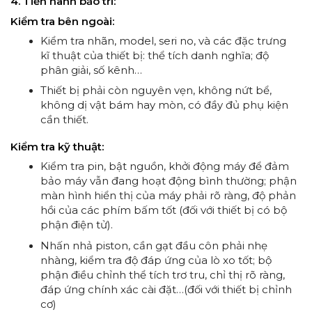
4. Tiến hành bảo trì:
Kiểm tra bên ngoài:
Kiểm tra nhãn, model, seri no, và các đặc trưng
kĩ thuật của thiết bị: thể tích danh nghĩa; độ
phân giải, số kênh…
Thiết bị phải còn nguyên vẹn, không nứt bể,
không dị vật bám hay mòn, có đầy đủ phụ kiện
cần thiết.
Kiểm tra kỹ thuật:
Kiểm tra pin, bật nguồn, khởi động máy để đảm
bảo máy vẫn đang hoạt động bình thường; phận
màn hình hiển thị của máy phải rõ ràng, độ phản
hồi của các phím bấm tốt (đối với thiết bị có bộ
phận điện tử).
Nhấn nhả piston, cần gạt đầu côn phải nhẹ
nhàng, kiểm tra độ đáp ứng của lò xo tốt; bộ
phận điều chỉnh thể tích trơ tru, chỉ thị rõ ràng,
đáp ứng chính xác cài đặt…(đối với thiết bị chỉnh
cơ)