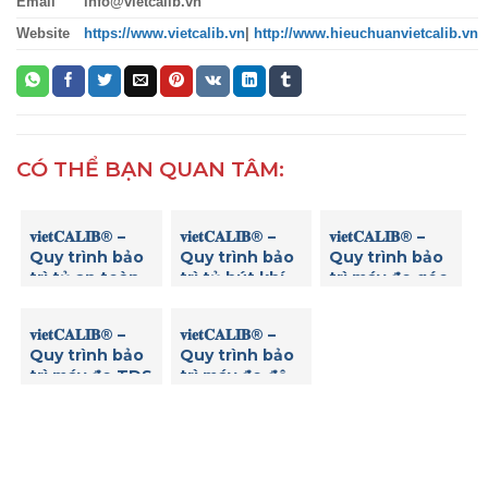
Email
info@vietcalib.vn
Website
https://www.vietcalib.vn
|
http://www.hieuchuanvietcalib.vn
CÓ THỂ BẠN QUAN TÂM:
𝐯𝐢𝐞𝐭𝐂𝐀𝐋𝐈𝐁® –
𝐯𝐢𝐞𝐭𝐂𝐀𝐋𝐈𝐁® –
𝐯𝐢𝐞𝐭𝐂𝐀𝐋𝐈𝐁® –
Quy trình bảo
Quy trình bảo
Quy trình bảo
trì tủ an toàn
trì tủ hút khí
trì máy đo góc
sinh học
độc
quay cực
𝐯𝐢𝐞𝐭𝐂𝐀𝐋𝐈𝐁® –
𝐯𝐢𝐞𝐭𝐂𝐀𝐋𝐈𝐁® –
Quy trình bảo
Quy trình bảo
trì máy đo TDS
trì máy đo độ
mặn