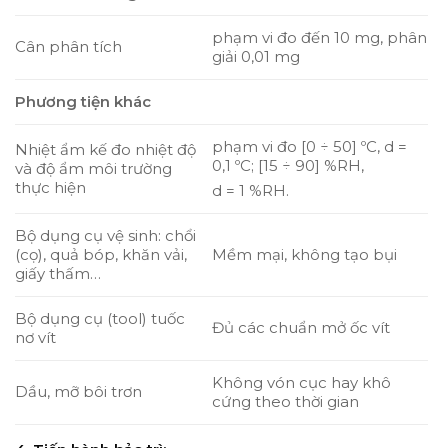
phạm vi đo đến 10 mg, phân
Cân phân tích
giải 0,01 mg
Phương tiện khác
phạm vi đo [0 ÷ 50] ºC, d =
Nhiệt ẩm kế đo nhiệt độ
0,1 ºC; [15 ÷ 90] %RH,
và độ ẩm môi trường
thực hiện
d = 1 %RH.
Bộ dụng cụ vệ sinh: chổi
(cọ), quả bóp, khăn vải,
Mềm mại, không tạo bụi
giấy thấm…
Bộ dụng cụ (tool) tuốc
Đủ các chuẩn mở ốc vít
nơ vít
Không vón cục hay khô
Dầu, mỡ bôi trơn
cứng theo thời gian