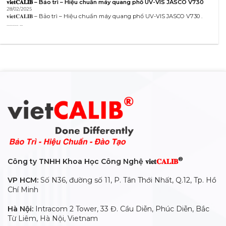
𝐯𝐢𝐞𝐭𝐂𝐀𝐋𝐈𝐁 – Bảo trì – Hiệu chuẩn máy quang phổ UV-VIS JASCO V730
28/02/2025
𝐯𝐢𝐞𝐭𝐂𝐀𝐋𝐈𝐁 – Bảo trì – Hiệu chuẩn máy quang phổ UV-VIS JASCO V730 .
………. ...
®
Công ty TNHH Khoa Học Công Nghệ 𝐯𝐢𝐞𝐭
𝐂𝐀𝐋𝐈𝐁
VP HCM:
Số N36, đường số 11, P. Tân Thới Nhất, Q.12, Tp. Hồ
Chí Minh
Hà Nội:
Intracom 2 Tower, 33 Đ. Cầu Diễn, Phúc Diễn, Bắc
Từ Liêm, Hà Nội, Vietnam