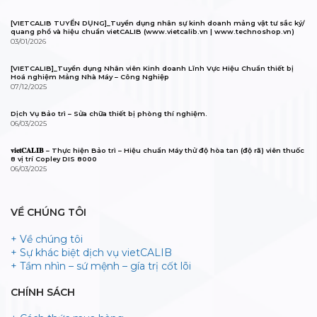
[VIETCALIB TUYỂN DỤNG]_Tuyển dụng nhân sự kinh doanh mảng vật tư sắc ký/
quang phổ và hiệu chuẩn vietCALIB (www.vietcalib.vn | www.technoshop.vn)
03/01/2026
[VIETCALIB]_Tuyển dụng Nhân viên Kinh doanh Lĩnh Vực Hiệu Chuẩn thiết bị
Hoá nghiệm Mảng Nhà Máy – Công Nghiệp
07/12/2025
Dịch Vụ Bảo trì – Sửa chữa thiết bị phòng thí nghiệm.
06/03/2025
𝐯𝐢𝐞𝐭𝐂𝐀𝐋𝐈𝐁 – Thực hiện Bảo trì – Hiệu chuẩn Máy thử độ hòa tan (độ rã) viên thuốc
8 vị trí Copley DIS 8000
06/03/2025
VỀ CHÚNG TÔI
+ Về chúng tôi
+ Sự khác biệt dịch vụ vietCALIB
+ Tầm nhìn – sứ mệnh – gía trị cốt lõi
CHÍNH SÁCH