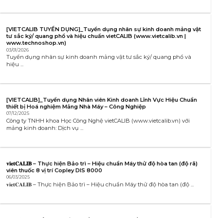
[VIETCALIB TUYỂN DỤNG]_Tuyển dụng nhân sự kinh doanh mảng vật
tư sắc ký/ quang phổ và hiệu chuẩn vietCALIB (www.vietcalib.vn |
www.technoshop.vn)
03/01/2026
Tuyển dụng nhân sự kinh doanh mảng vật tư sắc ký/ quang phổ và
hiệu ...
[VIETCALIB]_Tuyển dụng Nhân viên Kinh doanh Lĩnh Vực Hiệu Chuẩn
thiết bị Hoá nghiệm Mảng Nhà Máy – Công Nghiệp
07/12/2025
Công ty TNHH khoa Học Công Nghệ vietCALIB (www.vietcalib.vn) với
mảng kinh doanh: Dịch vụ ...
𝐯𝐢𝐞𝐭𝐂𝐀𝐋𝐈𝐁 – Thực hiện Bảo trì – Hiệu chuẩn Máy thử độ hòa tan (độ rã)
viên thuốc 8 vị trí Copley DIS 8000
06/03/2025
𝐯𝐢𝐞𝐭𝐂𝐀𝐋𝐈𝐁 – Thực hiện Bảo trì – Hiệu chuẩn Máy thử độ hòa tan (độ ...