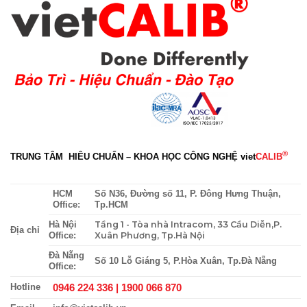
®
TRUNG TÂM HIÊU CHUẨN – KHOA HỌC CÔNG NGHỆ
viet
CALIB
HCM
Số N36, Đường số 11, P. Đông Hưng Thuận,
Office:
Tp.HCM
Tầng 1 - Tòa nhà Intracom, 33 Cầu Diễn,P.
Hà Nội
Địa chỉ
Xuân Phương, Tp.Hà Nội
Office:
Đà Nẵng
Số 10 Lỗ Giáng 5, P.Hòa Xuân, Tp.Đà Nẵng
Office:
0946 224 336 |
1900 066 870
Hotline