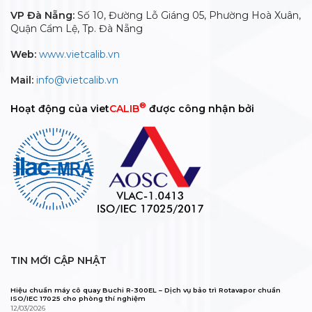
VP Đà Nẵng:
Số 10, Đường Lỗ Giáng 05, Phường Hoà Xuân,
Quận Cẩm Lệ, Tp. Đà Nẵng
Web:
www.vietcalib.vn
Mail:
info@vietcalib.vn
®
Hoạt động của viet
CALIB
được công nhận bởi
TIN MỚI CẬP NHẬT
Hiệu chuẩn máy cô quay Buchi R-300EL – Dịch vụ bảo trì Rotavapor chuẩn
ISO/IEC 17025 cho phòng thí nghiệm
12/03/2026